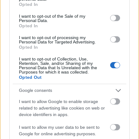
grant or deny consent to Google and its third-party tags to
Opted In
use your data for below specified purposes in below Google
consent section.
I want to opt-out of the Sale of my
Personal Data.
Opted In
I want to opt-out of processing my
Personal Data for Targeted Advertising.
Opted In
I want to opt-out of Collection, Use,
Retention, Sale, and/or Sharing of my
Personal Data that Is Unrelated with the
Purposes for which it was collected.
Ο ιστότοπος της Βορειοαμερικανικής Διοίκησης
Opted Out
Αεροδιαστημικής Άμυνας εξηγεί: «
Στο απόγειο του
Google consents
Ψυχρού Πολέμου στα τέλη της δεκαετίας του 1950,
η ιδέα ενός ενισχυμένου κέντρου διοίκησης και
I want to allow Google to enable storage
ελέγχου είχε σχεδιαστεί ως άμυνα ενάντια στα
related to advertising like cookies on web or
device identifiers in apps.
σοβιετικά βομβαρδιστικά μεγάλου βεληνεκούς. Το
Σώμα Μηχανικών του Στρατού επέβλεψε την
I want to allow my user data to be sent to
εκσκαφή του όρους Cheyenne και την κατασκευή
Google for online advertising purposes.