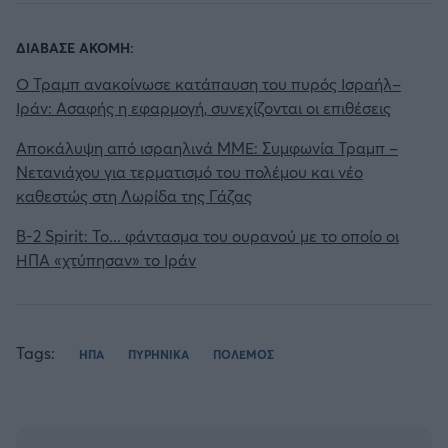
ΔΙΑΒΑΣΕ ΑΚΟΜΗ:
Ο Τραμπ ανακοίνωσε κατάπαυση του πυρός Ισραήλ–
Ιράν: Ασαφής η εφαρμογή, συνεχίζονται οι επιθέσεις
Αποκάλυψη από ισραηλινά ΜΜΕ: Συμφωνία Τραμπ –
Νετανιάχου για τερματισμό του πολέμου και νέο
καθεστώς στη Λωρίδα της Γάζας
B-2 Spirit: Το... φάντασμα του ουρανού με το οποίο οι
ΗΠΑ «χτύπησαν» το Ιράν
Tags:
ΗΠΑ
ΠΥΡΗΝΙΚΑ
ΠΟΛΕΜΟΣ