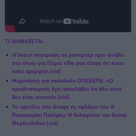
ΤΙ ΔΙΑΒΑΖΕΤΑΙ
«Γύπας» πιτσιρικάς σε ρεπόρτερ πριν ανέβει
στο πλοίο για Πάρο: «Θα σου έλεγα ότι είσαι
πολύ όμορφη» (vid)
Μαρινάκης για σκάνδαλο ΟΠΕΚΕΠΕ: «Ο
πρωθυπουργός έχει καταλάβει ότι όλα αυτά
δεν είναι ανεκτά» (vid)
Το «φυτίλι» που άναψε τη «φλόγα» του Α'
Παγκοσμίου Πολέμου: Η δολοφονία του δούκα
Φερδινάνδου (vid)