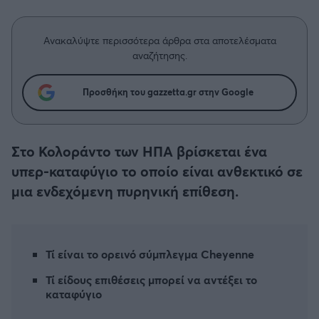
Η μητρότητα στον πάγκο
Δημήτρης Τσορμπατζόγλου
Συνεντεύξεις
Άρης
Μεγάλη μου Αγάπη
Ανακαλύψτε περισσότερα άρθρα στα αποτελέσματα
Μια Ιστορία από την Πόλη
αναζήτησης.
Λεβαδειακός
Προσθήκη του gazzetta.gr στην Google
ΟΦΗ
Βόλος
Στο Κολοράντο των ΗΠΑ βρίσκεται ένα
υπερ-καταφύγιο το οποίο είναι ανθεκτικό σε
Ατρόμητος Αθηνών
μια ενδεχόμενη πυρηνική επίθεση.
Κηφισιά
Αστέρας Τρίπολης
Τί είναι το ορεινό σύμπλεγμα Cheyenne
Τί είδους επιθέσεις μπορεί να αντέξει το
Παναιτωλικός
καταφύγιο