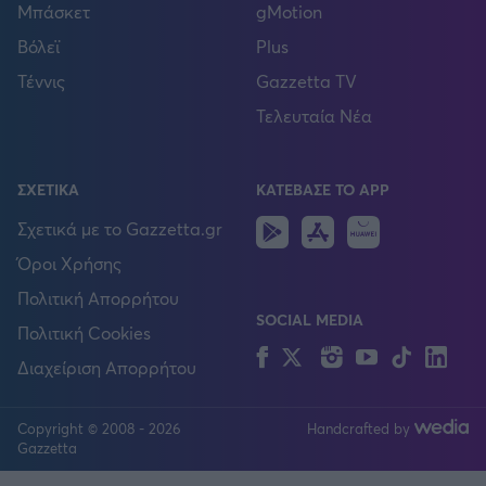
Μπάσκετ
gMotion
Βόλεϊ
Plus
Τέννις
Gazzetta TV
Τελευταία Νέα
ΣΧΕΤΙΚΑ
ΚΑΤΕΒΑΣΕ ΤΟ APP
Android
IOS
Huawei
Σχετικά με το Gazzetta.gr
Όροι Χρήσης
Πολιτική Απορρήτου
SOCIAL MEDIA
Πολιτική Cookies
Facebook
Twitter
Instagram
YouTube
TikTok
Lin
Διαχείριση Απορρήτου
Copyright © 2008 - 2026
Handcrafted by
FOLLOW US
Gazzetta