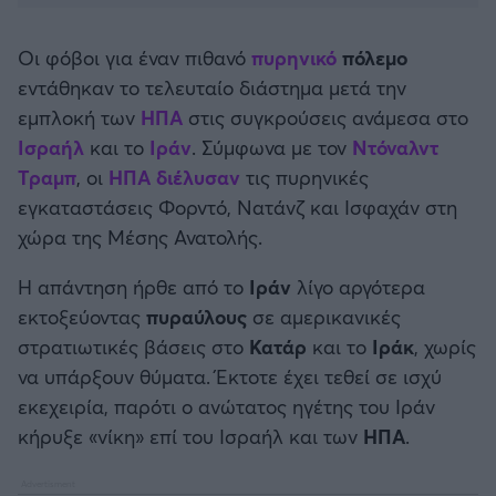
Καλαμάτα
Οι φόβοι για έναν πιθανό
πυρηνικό
πόλεμο
Ηρακλής
εντάθηκαν το τελευταίο διάστημα μετά την
εμπλοκή των
ΗΠΑ
στις συγκρούσεις ανάμεσα στο
Μπαρτσελόνα
Ισραήλ
και το
Ιράν
. Σύμφωνα με τον
Ντόναλντ
Τραμπ
, οι
ΗΠΑ διέλυσαν
τις πυρηνικές
Ρεάλ Μαδρίτης
εγκαταστάσεις Φορντό, Νατάνζ και Ισφαχάν στη
χώρα της Μέσης Ανατολής.
Ατλέτικο Μαδρίτης
Η απάντηση ήρθε από το
Ιράν
λίγο αργότερα
Μάντσεστερ Γιουνάιτεντ
εκτοξεύοντας
πυραύλους
σε αμερικανικές
στρατιωτικές βάσεις στο
Κατάρ
και το
Ιράκ
, χωρίς
Μάντσεστερ Σίτι
να υπάρξουν θύματα. Έκτοτε έχει τεθεί σε ισχύ
εκεχειρία, παρότι ο ανώτατος ηγέτης του Ιράν
Λίβερπουλ
κήρυξε «νίκη» επί του Ισραήλ και των
ΗΠΑ
.
Τσέλσι