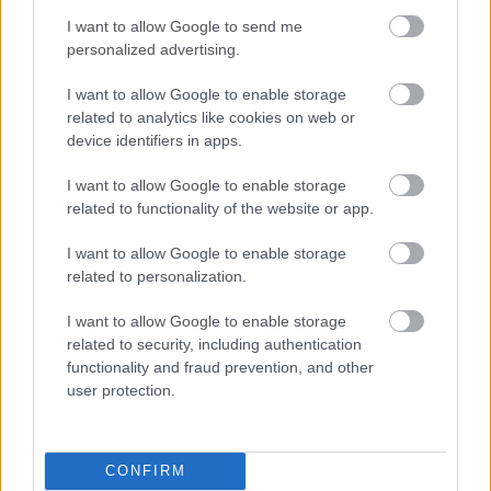
ενός επιχειρησιακού κέντρου μέσα στο γρανιτένιο
I want to allow Google to send me
βουνό»
.
personalized advertising.
Ένα τεράστιο ποσό 693.000 τόνων γρανίτη έπρεπε
I want to allow Google to enable storage
να μετακινηθεί για να ανοίξει ο δρόμος για το
related to analytics like cookies on web or
device identifiers in apps.
συγκρότημα, καθώς οι εργάτες κατασκεύασαν ένα
εντυπωσιακό καταφύγιο 5,1 στρεμμάτων, με ύψος
I want to allow Google to enable storage
2.915 μέτρα.
related to functionality of the website or app.
I want to allow Google to enable storage
related to personalization.
I want to allow Google to enable storage
related to security, including authentication
functionality and fraud prevention, and other
user protection.
CONFIRM