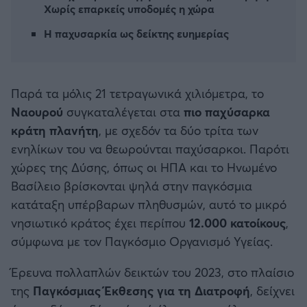
Χωρίς επαρκείς υποδομές η χώρα
Καλαμάτα
Η παχυσαρκία ως δείκτης ευημερίας
Ηρακλής
Μπαρτσελόνα
Παρά τα μόλις 21 τετραγωνικά χιλιόμετρα, το
Ναουρού
συγκαταλέγεται στα
πιο παχύσαρκα
Ρεάλ Μαδρίτης
κράτη πλανήτη
, με σχεδόν τα δύο τρίτα των
ενηλίκων του να θεωρούνται παχύσαρκοι. Παρότι
Ατλέτικο Μαδρίτης
χώρες της Δύσης, όπως οι ΗΠΑ και το Ηνωμένο
Βασίλειο βρίσκονται ψηλά στην παγκόσμια
Μάντσεστερ Γιουνάιτεντ
κατάταξη υπέρβαρων πληθυσμών, αυτό το μικρό
νησιωτικό κράτος έχει περίπου
12.000 κατοίκους
,
Μάντσεστερ Σίτι
σύμφωνα με τον Παγκόσμιο Οργανισμό Υγείας.
Λίβερπουλ
Έρευνα πολλαπλών δεικτών του 2023, στο πλαίσιο
της
Παγκόσμιας Έκθεσης για τη Διατροφή
, δείχνει
Τσέλσι