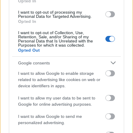
Opted In
I want to opt-out of processing my
Personal Data for Targeted Advertising.
Opted In
I want to opt-out of Collection, Use,
Retention, Sale, and/or Sharing of my
Personal Data that Is Unrelated with the
Purposes for which it was collected.
Opted Out
Η καθηγήτρια
Ruth Colagiuri
, που βοήθησε στον
Google consents
σχεδιασμό της υγειονομικής πολιτικής του νησιού,
I want to allow Google to enable storage
θυμάται την πρώτη της επίσκεψη στις αρχές της
related to advertising like cookies on web or
δεκαετίας του '90:΅«
Ο διαβήτης ήταν
device identifiers in apps.
ανεξέλεγκτος και υπήρχαν ελάχιστες υποδομές.
I want to allow my user data to be sent to
Πολλοί ασθενείς υπέφεραν από ακρωτηριασμούς
Google for online advertising purposes.
και τύφλωση
».
I want to allow Google to send me
personalized advertising.
Η παχυσαρκία ως δείκτης ευημερίας