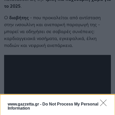
το 2025
.
Ο
διαβήτης
- που προκαλείται από αντίσταση
στην ινσουλίνη και ανεπαρκή παραγωγή της -
μπορεί να οδηγήσει σε σοβαρές συνέπειες:
καρδιαγγειακά νοσήματα, εγκεφαλικά, έλκη
ποδιών και νεφρική ανεπάρκεια.
www.gazzetta.gr -
Do Not Process My Personal
Information