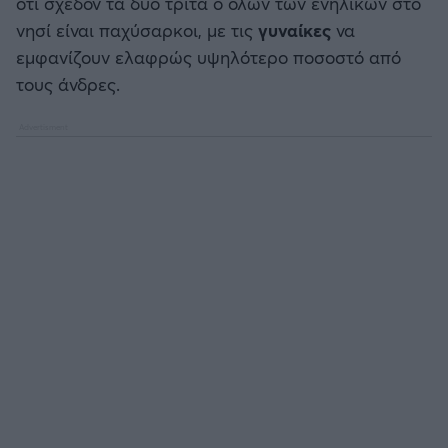
ότι σχεδόν τα δύο τρίτα ό όλων των ενήλικων στο
νησί είναι παχύσαρκοι, με τις
γυναίκες
να
Άρσεναλ
εμφανίζουν ελαφρώς υψηλότερο ποσοστό από
τους άνδρες.
Γιουβέντους
Μίλαν
Ίντερ
Μπάγερν Μονάχου
Παρί Σεν Ζερμέν