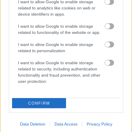
I want to allow Google to enable storage
Η αύξηση του βάρους θεωρείται συχνά
ένδειξη
related to analytics like cookies on web or
ευημερίας
στο Ναουρού, καθώς υποδηλώνει ότι
device identifiers in apps.
δεν είναι αναγκαία η χειρωνακτική εργασία. Η
I want to allow Google to enable storage
καθιστική ζωή αντιμετωπίζεται πλέον ως
related to functionality of the website or app.
κοινωνικό status
. Σε σύγκριση με τις ΗΠΑ - των
οποίων ο πληθυσμός είναι 29.000 φορές
I want to allow Google to enable storage
μεγαλύτερος - περίπου τα δύο τρίτα των ενηλίκων
related to personalization.
είναι παχύσαρκοι, έναντι περίπου δύο στους πέντε.
I want to allow Google to enable storage
Το ποσοστό διαβήτη είναι
60% υψηλότερο
από
related to security, including authentication
των Ηνωμένων Πολιτειών.
functionality and fraud prevention, and other
user protection.
Η τάση δεν περιορίζεται στους ενήλικες.
Η
προβλεπόμενη παιδική παχυσαρκία φτάνει το
CONFIRM
38%
- σχεδόν διπλάσιο από το αντίστοιχο των
παιδιών στις ΗΠΑ.
Data Deletion
Data Access
Privacy Policy