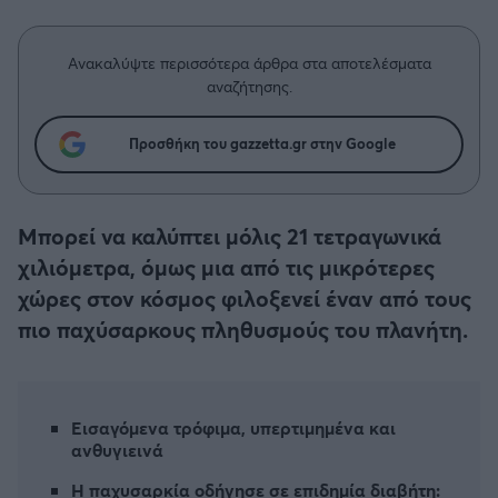
Η μητρότητα στον πάγκο
Δημήτρης Τσορμπατζόγλου
Συνεντεύξεις
Άρης
Μεγάλη μου Αγάπη
Ανακαλύψτε περισσότερα άρθρα στα αποτελέσματα
Μια Ιστορία από την Πόλη
αναζήτησης.
Λεβαδειακός
Προσθήκη του gazzetta.gr στην Google
ΟΦΗ
Βόλος
Μπορεί να καλύπτει μόλις 21 τετραγωνικά
χιλιόμετρα, όμως μια από τις μικρότερες
Ατρόμητος Αθηνών
χώρες στον κόσμος φιλοξενεί έναν από τους
πιο παχύσαρκους πληθυσμούς του πλανήτη.
Κηφισιά
Αστέρας Τρίπολης
Εισαγόμενα τρόφιμα, υπερτιμημένα και
ανθυγιεινά
Παναιτωλικός
Η παχυσαρκία οδήγησε σε επιδημία διαβήτη: