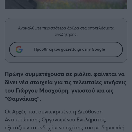
Η μητρότητα στον πάγκο
Δημήτρης Τσορμπατζόγλου
Συνεντεύξεις
Άρης
Μεγάλη μου Αγάπη
Μια Ιστορία από την Πόλη
Λεβαδειακός
Ανακαλύψτε περισσότερα άρθρα στα αποτελέσματα
αναζήτησης.
ΟΦΗ
Προσθήκη του gazzetta.gr στην Google
Βόλος
Ατρόμητος Αθηνών
Πρώην συμμετέχουσα σε ριάλιτι φαίνεται να
δίνει νέα στοιχεία για τις τελευταίες κινήσεις
Κηφισιά
του Γιώργου Μοσχούρη, γνωστού και ως
"Θαμνάκιας".
Αστέρας Τρίπολης
Οι Αρχές, και συγκεκριμένα η Διεύθυνση
Αντιμετώπισης Οργανωμένου Εγκλήματος,
Παναιτωλικός
εξετάζουν το ενδεχόμενο σχέσης του με δημοφιλή