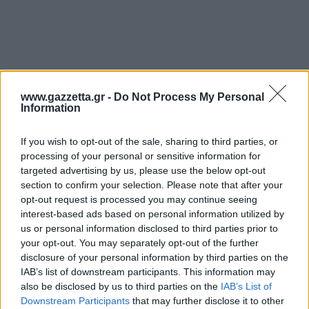
www.gazzetta.gr -
Do Not Process My Personal
Information
If you wish to opt-out of the sale, sharing to third parties, or
processing of your personal or sensitive information for
targeted advertising by us, please use the below opt-out
section to confirm your selection. Please note that after your
opt-out request is processed you may continue seeing
interest-based ads based on personal information utilized by
Η δολοφονία του
Μοσχούρη
φέρεται να ήταν
us or personal information disclosed to third parties prior to
μέρος ενός ευρύτερου σχεδίου ελέγχου της
your opt-out. You may separately opt-out of the further
αγοράς των λαθραίων τσιγάρων από τον "Έντικ", ο
disclosure of your personal information by third parties on the
οποίος ήθελε να εξουδετερώσει τους
IAB’s list of downstream participants. This information may
also be disclosed by us to third parties on the
IAB’s List of
ανταγωνιστές του και να επεκτείνει τις
Downstream Participants
that may further disclose it to other