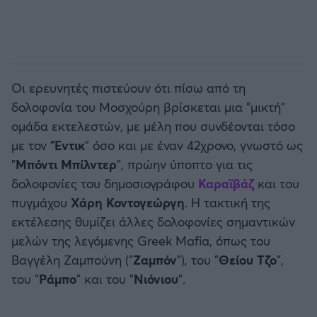
Οι ερευνητές πιστεύουν ότι πίσω από τη
δολοφονία του Μοσχούρη βρίσκεται μια "μικτή"
ομάδα εκτελεστών, με μέλη που συνδέονται τόσο
με τον "
Έντικ
" όσο και με έναν 42χρονο, γνωστό ως
"
Μπόντι Μπίλντερ
", πρώην ύποπτο για τις
δολοφονίες του δημοσιογράφου
Καραϊβάζ
και του
πυγμάχου
Χάρη Κοντογεώργη
. Η τακτική της
εκτέλεσης θυμίζει άλλες δολοφονίες σημαντικών
μελών της λεγόμενης Greek Mafia, όπως του
Βαγγέλη Ζαμπούνη ("
Ζαμπόν
"), του "
Θείου Τζο
",
του "
Ράμπο
" και του "
Νιόνιου
".