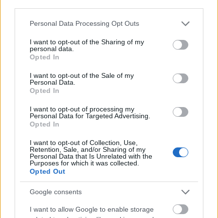
δραστηριότητές του στην "προστασία"
third parties.
επιχειρήσεων στη Μύκονο και στην Αθήνα.
Please note that this website/app uses one or more Google
Personal Data Processing Opt Outs
Παράλληλα, ο "
Μπόντι Μπίλντερ
", ο οποίος
services and may gather and store information including but
παλαιότερα συνεργαζόταν με τον Μοσχούρη,
not limited to your visit or usage behaviour. You may click to
I want to opt-out of the Sharing of my
personal data.
grant or deny consent to Google and its third-party tags to
φαίνεται πως επωφελήθηκε από την
Opted In
use your data for below specified purposes in below Google
απομάκρυνσή του, κερδίζοντας ισχύ και χρήματα.
consent section.
I want to opt-out of the Sale of my
Personal Data.
Υπάρχει ακόμα πληροφορία πως επιχειρηματίας
Opted In
στη Μύκονο πλήρωσε 1 εκατομμύριο ευρώ στον
I want to opt-out of processing my
"Έντικ" για να "ξεφορτωθεί" συνέταιρό του, με τον
Personal Data for Targeted Advertising.
Opted In
οποίο βρισκόταν σε δικαστική διαμάχη, δείχνοντας
έτσι την επιρροή και τη δύναμη του κυκλώματος.
I want to opt-out of Collection, Use,
Retention, Sale, and/or Sharing of my
Personal Data that Is Unrelated with the
Purposes for which it was collected.
Opted Out
ΔΙΑΒΑΣΕ ΑΚΟΜΗ:
Google consents
Ο Light ζήτησε συγγνώμη και αλλάζει τους στίχους του
I want to allow Google to enable storage
Polo: «Δική μου η ευθύνη, είπα μ@λ@κι@» (vid)