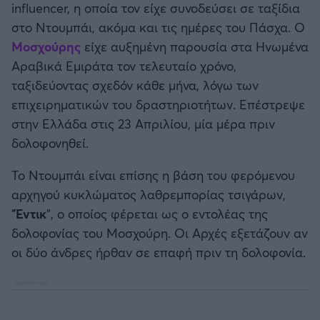
influencer, η οποία τον είχε συνοδεύσει σε ταξίδια
Καλαμάτα
στο Ντουμπάι, ακόμα και τις ημέρες του Πάσχα. Ο
Μοσχούρης
είχε αυξημένη παρουσία στα Ηνωμένα
Ηρακλής
Αραβικά Εμιράτα τον τελευταίο χρόνο,
ταξιδεύοντας σχεδόν κάθε μήνα, λόγω των
Μπαρτσελόνα
επιχειρηματικών του δραστηριοτήτων. Επέστρεψε
στην Ελλάδα στις 23 Απριλίου, μία μέρα πριν
Ρεάλ Μαδρίτης
δολοφονηθεί.
Ατλέτικο Μαδρίτης
Το Ντουμπάι είναι επίσης η βάση του φερόμενου
αρχηγού κυκλώματος λαθρεμπορίας τσιγάρων,
Μάντσεστερ Γιουνάιτεντ
"
Έντικ
", ο οποίος φέρεται ως ο εντολέας της
δολοφονίας του Μοσχούρη. Οι Αρχές εξετάζουν αν
Μάντσεστερ Σίτι
οι δύο άνδρες ήρθαν σε επαφή πριν τη δολοφονία.
Λίβερπουλ
Τσέλσι