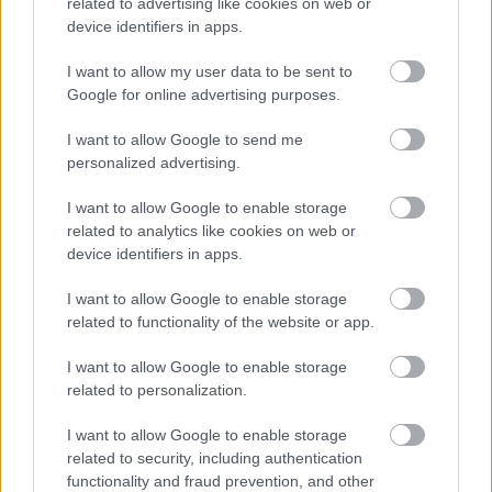
related to advertising like cookies on web or
device identifiers in apps.
Που θα βρείτε παραλίες γυμνιστών στην Αττική
I want to allow my user data to be sent to
Το μυστικό για να είσαι πιο ευτυχισμένος, σύμφωνα με την
Google for online advertising purposes.
νευροεπιστήμη
I want to allow Google to send me
personalized advertising.
Tags:
I want to allow Google to enable storage
ΔΟΛΟΦΟΝΙΑ
GREEK MAFIA
related to analytics like cookies on web or
device identifiers in apps.
I want to allow Google to enable storage
related to functionality of the website or app.
Για να προσθέσεις το σχόλιο
I want to allow Google to enable storage
σου πρέπει να συνδεθείς
related to personalization.
στο my gazzetta!
I want to allow Google to enable storage
related to security, including authentication
functionality and fraud prevention, and other
Εγγραφή
Σύνδεση