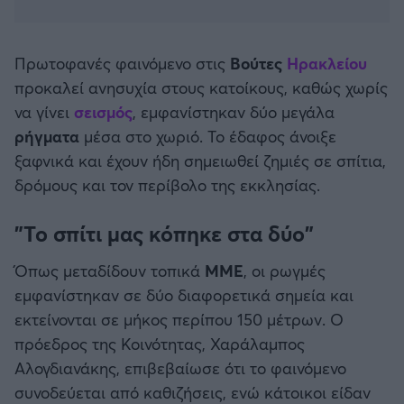
Καλαμάτα
Ηρακλής
Πρωτοφανές φαινόμενο στις
Βούτες
Ηρακλείου
προκαλεί ανησυχία στους κατοίκους, καθώς χωρίς
Μπαρτσελόνα
να γίνει
σεισμός
, εμφανίστηκαν δύο μεγάλα
ρήγματα
μέσα στο χωριό. Το έδαφος άνοιξε
Ρεάλ Μαδρίτης
ξαφνικά και έχουν ήδη σημειωθεί ζημιές σε σπίτια,
δρόμους και τον περίβολο της εκκλησίας.
Ατλέτικο Μαδρίτης
"Το σπίτι μας κόπηκε στα δύο"
Μάντσεστερ Γιουνάιτεντ
Όπως μεταδίδουν τοπικά
ΜΜΕ
, οι ρωγμές
εμφανίστηκαν σε δύο διαφορετικά σημεία και
Μάντσεστερ Σίτι
εκτείνονται σε μήκος περίπου 150 μέτρων. Ο
πρόεδρος της Κοινότητας, Χαράλαμπος
Λίβερπουλ
Αλογδιανάκης, επιβεβαίωσε ότι το φαινόμενο
συνοδεύεται από καθιζήσεις, ενώ κάτοικοι είδαν
Τσέλσι