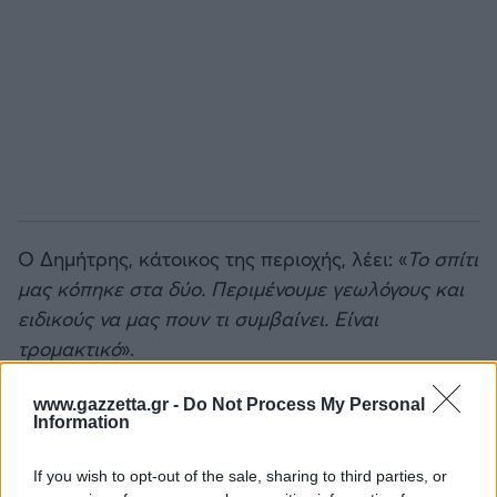
Ο Δημήτρης, κάτοικος της περιοχής, λέει: «
Το σπίτι
μας κόπηκε στα δύο. Περιμένουμε γεωλόγους και
ειδικούς να μας πουν τι συμβαίνει. Είναι
τρομακτικό
».
Έρχονται γεωλόγοι – Αίτημα για
www.gazzetta.gr -
Do Not Process My Personal
Information
κατάσταση έκτακτης ανάγκης
If you wish to opt-out of the sale, sharing to third parties, or
Ο Δήμαρχος Ηρακλείου, Αλέξης Καλοκαιρινός,