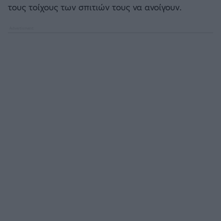
τους τοίχους των σπιτιών τους να ανοίγουν.
Άρσεναλ
Γιουβέντους
Μίλαν
Ίντερ
Μπάγερν Μονάχου
Παρί Σεν Ζερμέν