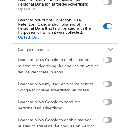
I want to opt-out of processing my
Personal Data for Targeted Advertising.
Opted In
I want to opt-out of Collection, Use,
Retention, Sale, and/or Sharing of my
Personal Data that Is Unrelated with the
Purposes for which it was collected.
Opted Out
Google consents
I want to allow Google to enable storage
related to advertising like cookies on web or
device identifiers in apps.
I want to allow my user data to be sent to
Google for online advertising purposes.
Οι πρώτες εκτιμήσεις δείχνουν ότι μπορεί να
I want to allow Google to send me
πρόκειται για εκτεταμένη καθίζηση του εδάφους,
personalized advertising.
κάτι που χρειάζεται άμεσα επιστημονική ανάλυση.
I want to allow Google to enable storage
related to analytics like cookies on web or