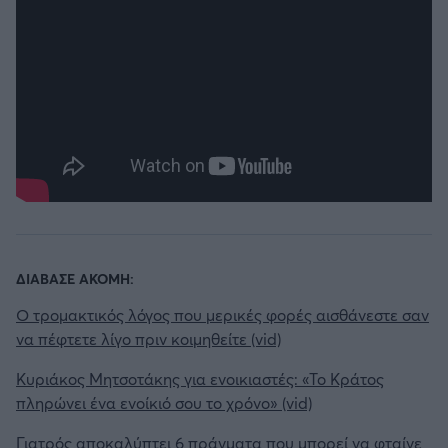
ΔΙΑΒΑΣΕ ΑΚΟΜΗ:
Ο τρομακτικός λόγος που μερικές φορές αισθάνεστε σαν
να πέφτετε λίγο πριν κοιμηθείτε (vid)
Κυριάκος Μητσοτάκης για ενοικιαστές: «Το Κράτος
πληρώνει ένα ενοίκιό σου το χρόνο» (vid)
Γιατρός αποκαλύπτει 6 πράγματα που μπορεί να φταίνε