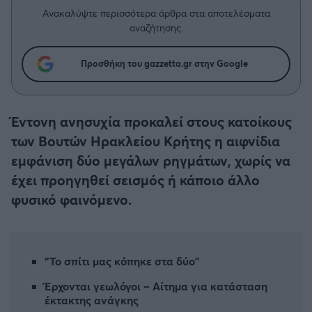
Η μητρότητα στον πάγκο
Δημήτρης Τσορμπατζόγλου
Συνεντεύξεις
Ανακαλύψτε περισσότερα άρθρα στα αποτελέσματα
Άρης
αναζήτησης.
Μεγάλη μου Αγάπη
Μια Ιστορία από την Πόλη
Λεβαδειακός
Προσθήκη του gazzetta.gr στην Google
ΟΦΗ
Έντονη ανησυχία προκαλεί στους κατοίκους
Βόλος
των Βουτών Ηρακλείου Κρήτης η αιφνίδια
εμφάνιση δύο μεγάλων ρηγμάτων, χωρίς να
Ατρόμητος Αθηνών
έχει προηγηθεί σεισμός ή κάποιο άλλο
φυσικό φαινόμενο.
Κηφισιά
Αστέρας Τρίπολης
"Το σπίτι μας κόπηκε στα δύο"
Παναιτωλικός
Έρχονται γεωλόγοι – Αίτημα για κατάσταση
έκτακτης ανάγκης