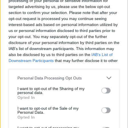
processing of your personal or sensitive information for
επισκέφθηκε το χωριό και υπέβαλε αίτημα να
targeted advertising by us, please use the below opt-out
κηρυχθεί η περιοχή σε κατάσταση έκτακτης
section to confirm your selection. Please note that after your
ανάγκης. Ήδη από Δευτέρα (28/4), γεωλόγοι από
opt-out request is processed you may continue seeing
interest-based ads based on personal information utilized by
την Αθήνα και τεχνικοί του Δήμου θα βρεθούν στις
us or personal information disclosed to third parties prior to
Βούτες για αυτοψία.
your opt-out. You may separately opt-out of the further
disclosure of your personal information by third parties on the
IAB’s list of downstream participants. This information may
also be disclosed by us to third parties on the
IAB’s List of
Downstream Participants
that may further disclose it to other
third parties.
Please note that this website/app uses one or more Google
Personal Data Processing Opt Outs
services and may gather and store information including but
not limited to your visit or usage behaviour. You may click to
I want to opt-out of the Sharing of my
personal data.
grant or deny consent to Google and its third-party tags to
Opted In
use your data for below specified purposes in below Google
consent section.
I want to opt-out of the Sale of my
Personal Data.
Opted In