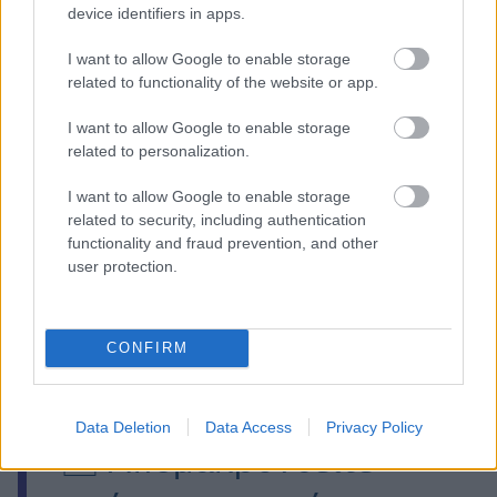
τραυματίες, ούτε για εγκαυματίες.
device identifiers in apps.
I want to allow Google to enable storage
⚠️ Ενεργοποίηση
related to functionality of the website or app.
1️⃣1️⃣2️⃣
I want to allow Google to enable storage
related to personalization.
I want to allow Google to enable storage
🔥 Σε εξέλιξη πυρκαγιά
related to security, including authentication
functionality and fraud prevention, and other
εντός των
user protection.
εγκαταστάσεων της
CONFIRM
#MotorOil
Data Deletion
Data Access
Privacy Policy
🆘 Απομακρυνθείτε