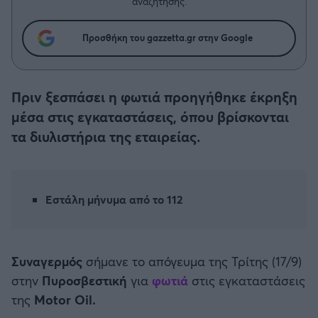
Η μητρότητα στον πάγκο
αναζήτησης.
Δημήτρης Τσορμπατζόγλου
Συνεντεύξεις
Άρης
Μεγάλη μου Αγάπη
Προσθήκη του gazzetta.gr στην Google
Μια Ιστορία από την Πόλη
Λεβαδειακός
Πριν ξεσπάσει η φωτιά προηγήθηκε έκρηξη
ΟΦΗ
μέσα στις εγκαταστάσεις, όπου βρίσκονται
τα διυλιστήρια της εταιρείας.
Βόλος
Ατρόμητος Αθηνών
Εστάλη μήνυμα από το 112
Κηφισιά
Αστέρας Τρίπολης
Συναγερμός
σήμανε το απόγευμα της Τρίτης (17/9)
στην
Πυροσβεστική
για
φωτιά
στις εγκαταστάσεις
Παναιτωλικός
της
Motor Oil.