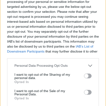
processing of your personal or sensitive information for
targeted advertising by us, please use the below opt-out
section to confirm your selection. Please note that after your
opt-out request is processed you may continue seeing
interest-based ads based on personal information utilized by
us or personal information disclosed to third parties prior to
your opt-out. You may separately opt-out of the further
Εστάλη μήνυμα από το 112
disclosure of your personal information by third parties on the
IAB’s list of downstream participants. This information may
Για τη φωτιά εστάλη μήνυμα από το 112, καλώντας
also be disclosed by us to third parties on the
IAB’s List of
τους πολίτες να απομακρυνθούν από την περιοχή.
Downstream Participants
that may further disclose it to other
third parties.
Please note that this website/app uses one or more Google
Personal Data Processing Opt Outs
services and may gather and store information including but
not limited to your visit or usage behaviour. You may click to
I want to opt-out of the Sharing of my
personal data.
grant or deny consent to Google and its third-party tags to
Opted In
use your data for below specified purposes in below Google
consent section.
I want to opt-out of the Sale of my
Personal Data.
Opted In