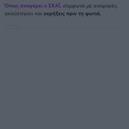
Καλαμάτα
Όπως αναφέρει ο ΣΚΑΪ,
σύμφωνα με αναφορές,
ακούστηκαν και
εκρήξεις πριν τη φωτιά.
Ηρακλής
Μπαρτσελόνα
Ρεάλ Μαδρίτης
Ατλέτικο Μαδρίτης
Μάντσεστερ Γιουνάιτεντ
Μάντσεστερ Σίτι
Λίβερπουλ
Τσέλσι