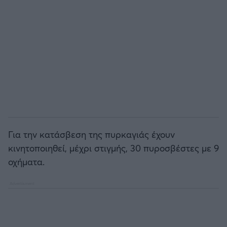
Άρσεναλ
Γιουβέντους
Μίλαν
Ίντερ
Για την κατάσβεση της πυρκαγιάς έχουν
Μπάγερν Μονάχου
κινητοποιηθεί, μέχρι στιγμής, 30 πυροσβέστες με 9
οχήματα.
Παρί Σεν Ζερμέν