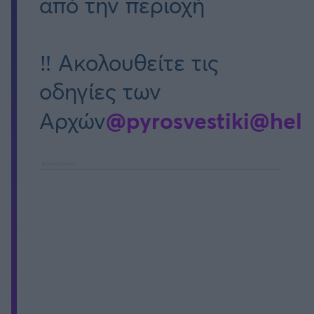
από την περιοχή
‼️ Ακολουθείτε τις
οδηγίες των
@pyrosvestiki
@hell
Αρχών