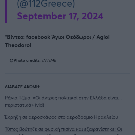
(@112Greece)
September 17, 2024
*Bίντεο: facebook Άγιοι Θεόδωροι / Agioi
Theodoroi
@Photo credits:
INTIME
ΔΙΑΒΑΣΕ ΑΚΟΜΗ:
Ράνια Τζίμα: «Οι άντρες πολιτικοί στην Ελλάδα είναι...
περιστατικά» (vid)
Έκρηξη σε αεροσκάφος στο αεροδρόμιο Ηρακλείου
Τύπος βούτηξε σε φυσική πισίνα και εξαφανίστηκε: Οι