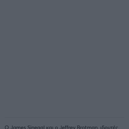
Ο James Sinegal και ο Jeffrey Brotman, ιδρυτές