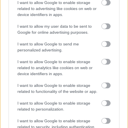
Το 1993, η Costco άνοιξε το πρώτο της κατάστημα
I want to allow Google to enable storage
related to advertising like cookies on web or
στην Ευρώπη, σηματοδοτώντας την είσοδό της
device identifiers in apps.
στην
ευρωπαϊκή αγορά
. Αυτή η επέκταση
αντιπροσώπευε ένα σημαντικό ορόσημο για την
I want to allow my user data to be sent to
Google for online advertising purposes.
εταιρεία, καθώς αφορούσε την ανάγκη
προσαρμογής του επιχειρηματικού της μοντέλου
I want to allow Google to send me
ώστε να προσαρμοστεί σε μια εντελώς νέα αγορά
personalized advertising.
και κοινό.
I want to allow Google to enable storage
related to analytics like cookies on web or
Ακόμη κι έτσι, όμως, το hot dog της δεν αλλάζει
device identifiers in apps.
τιμή!
I want to allow Google to enable storage
related to functionality of the website or app.
I want to allow Google to enable storage
ΔΙΑΒΑΣΕ ΑΚΟΜΗ:
related to personalization.
Ένας νέος καφές με αλκοόλ προκαλεί φρενίτιδα στην
Κίνα: Εξαντλήθηκε μέσα σε λίγες ώρες
I want to allow Google to enable storage
related to security, including authentication