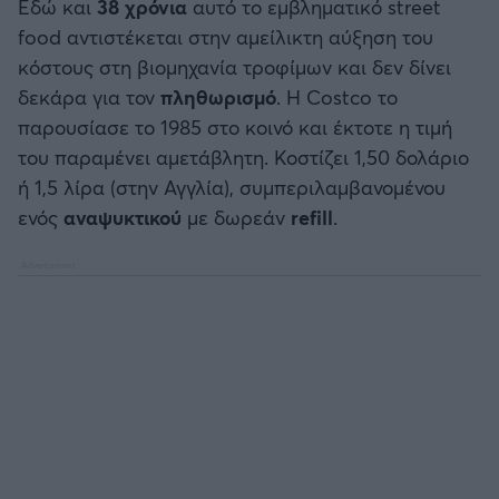
Εδώ και
38 χρόνια
αυτό το εμβληματικό street
Καλαμάτα
food αντιστέκεται στην αμείλικτη αύξηση του
κόστους στη βιομηχανία τροφίμων και δεν δίνει
Ηρακλής
δεκάρα για τον
πληθωρισμό
. Η Costco το
παρουσίασε το 1985 στο κοινό και έκτοτε η τιμή
Μπαρτσελόνα
του παραμένει αμετάβλητη. Κοστίζει 1,50 δολάριο
ή 1,5 λίρα (στην Αγγλία), συμπεριλαμβανομένου
Ρεάλ Μαδρίτης
ενός
αναψυκτικού
με δωρεάν
refill
.
Ατλέτικο Μαδρίτης
Μάντσεστερ Γιουνάιτεντ
Μάντσεστερ Σίτι
Λίβερπουλ
Τσέλσι