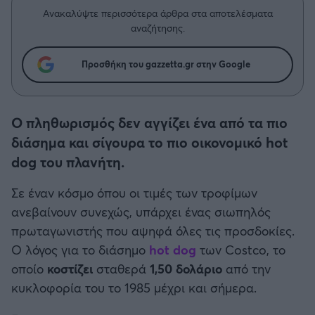
Η μητρότητα στον πάγκο
Δημήτρης Τσορμπατζόγλου
Συνεντεύξεις
Ανακαλύψτε περισσότερα άρθρα στα αποτελέσματα
Άρης
αναζήτησης.
Μεγάλη μου Αγάπη
Μια Ιστορία από την Πόλη
Λεβαδειακός
Προσθήκη του gazzetta.gr στην Google
ΟΦΗ
Ο πληθωρισμός δεν αγγίζει ένα από τα πιο
Βόλος
διάσημα και σίγουρα το πιο οικονομικό hot
dog του πλανήτη.
Ατρόμητος Αθηνών
Σε έναν κόσμο όπου οι τιμές των τροφίμων
ανεβαίνουν συνεχώς, υπάρχει ένας σιωπηλός
Κηφισιά
πρωταγωνιστής που αψηφά όλες τις προσδοκίες.
Ο λόγος για το διάσημο
hot dog
των Costco, το
Αστέρας Τρίπολης
οποίο
κοστίζει
σταθερά
1,50 δολάριο
από την
κυκλοφορία του το 1985 μέχρι και σήμερα.
Παναιτωλικός