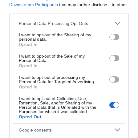
Downstream Participants
that may further disclose it to other
third parties.
Please note that this website/app uses one or more Google
Personal Data Processing Opt Outs
services and may gather and store information including but
not limited to your visit or usage behaviour. You may click to
I want to opt-out of the Sharing of my
personal data.
grant or deny consent to Google and its third-party tags to
Opted In
use your data for below specified purposes in below Google
consent section.
I want to opt-out of the Sale of my
Personal Data.
Opted In
I want to opt-out of processing my
Personal Data for Targeted Advertising.
Opted In
I want to opt-out of Collection, Use,
Retention, Sale, and/or Sharing of my
Personal Data that Is Unrelated with the
Purposes for which it was collected.
Opted Out
Google consents