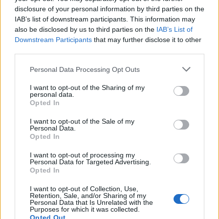
disclosure of your personal information by third parties on the
IAB’s list of downstream participants. This information may
also be disclosed by us to third parties on the
IAB’s List of
Downstream Participants
that may further disclose it to other
third parties.
Please note that this website/app uses one or more Google
Personal Data Processing Opt Outs
services and may gather and store information including but
not limited to your visit or usage behaviour. You may click to
I want to opt-out of the Sharing of my
personal data.
grant or deny consent to Google and its third-party tags to
Opted In
use your data for below specified purposes in below Google
consent section.
I want to opt-out of the Sale of my
Personal Data.
Opted In
I want to opt-out of processing my
Personal Data for Targeted Advertising.
Opted In
I want to opt-out of Collection, Use,
Retention, Sale, and/or Sharing of my
Personal Data that Is Unrelated with the
Purposes for which it was collected.
Opted Out