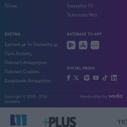
Τέννις
Gazzetta TV
Τελευταία Νέα
ΣΧΕΤΙΚΑ
ΚΑΤΕΒΑΣΕ ΤΟ APP
Android
IOS
Huawei
Σχετικά με το Gazzetta.gr
Όροι Χρήσης
Πολιτική Απορρήτου
SOCIAL MEDIA
Πολιτική Cookies
Facebook
Twitter
Instagram
YouTube
TikTok
Lin
Διαχείριση Απορρήτου
Copyright © 2008 - 2026
Handcrafted by
FOLLOW US
Gazzetta