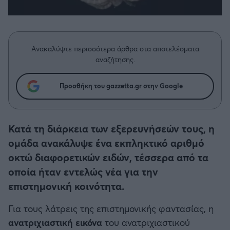
Η μητρότητα στον πάγκο
Δημήτρης Τσορμπατζόγλου
Συνεντεύξεις
Άρης
Μεγάλη μου Αγάπη
Μια Ιστορία από την Πόλη
Λεβαδειακός
Ανακαλύψτε περισσότερα άρθρα στα αποτελέσματα
αναζήτησης.
ΟΦΗ
Προσθήκη του gazzetta.gr στην Google
Βόλος
Ατρόμητος Αθηνών
Κατά τη διάρκεια των εξερευνήσεών τους, η
ομάδα ανακάλυψε ένα εκπληκτικό αριθμό
Κηφισιά
οκτώ διαφορετικών ειδών, τέσσερα από τα
οποία ήταν εντελώς νέα για την
Αστέρας Τρίπολης
επιστημονική κοινότητα.
Για τους λάτρεις της επιστημονικής φαντασίας, η
Παναιτωλικός
ανατριχιαστική εικόνα
του ανατριχιαστικού