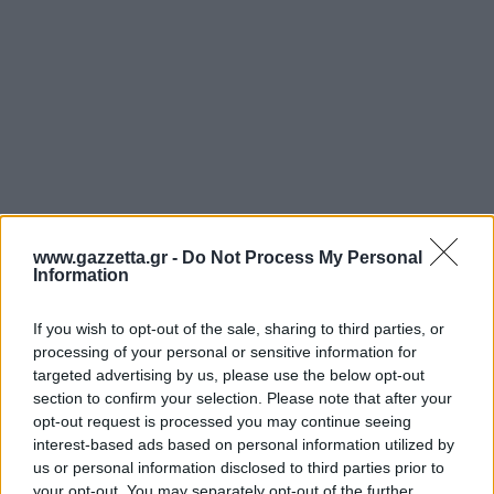
www.gazzetta.gr -
Do Not Process My Personal
Αυτή η αξιοσημείωτη ανακάλυψη ρίχνει φως στη
Information
θαυμαστή βιοποικιλότητα που παραμένει
κρυμμένη κάτω από τα ψυχρά νερά του Νότιου
If you wish to opt-out of the sale, sharing to third parties, or
processing of your personal or sensitive information for
Ωκεανού.
targeted advertising by us, please use the below opt-out
section to confirm your selection. Please note that after your
opt-out request is processed you may continue seeing
interest-based ads based on personal information utilized by
us or personal information disclosed to third parties prior to
your opt-out. You may separately opt-out of the further