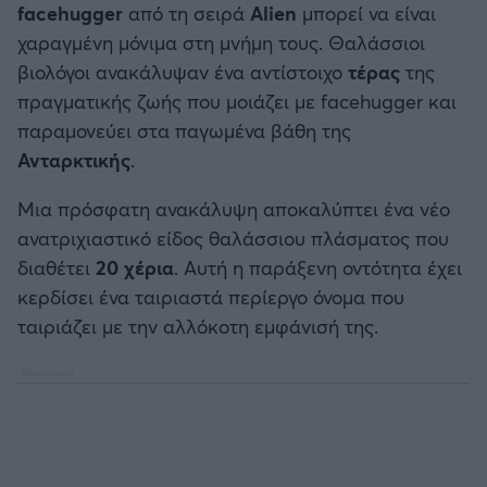
facehugger
από τη σειρά
Alien
μπορεί να είναι
Καλαμάτα
χαραγμένη μόνιμα στη μνήμη τους. Θαλάσσιοι
βιολόγοι ανακάλυψαν ένα αντίστοιχο
τέρας
της
Ηρακλής
πραγματικής ζωής που μοιάζει με facehugger και
παραμονεύει στα παγωμένα βάθη της
Μπαρτσελόνα
Ανταρκτικής
.
Ρεάλ Μαδρίτης
Μια πρόσφατη ανακάλυψη αποκαλύπτει ένα νέο
ανατριχιαστικό είδος θαλάσσιου πλάσματος που
Ατλέτικο Μαδρίτης
διαθέτει
20 χέρια
. Αυτή η παράξενη οντότητα έχει
κερδίσει ένα ταιριαστά περίεργο όνομα που
Μάντσεστερ Γιουνάιτεντ
ταιριάζει με την αλλόκοτη εμφάνισή της.
Μάντσεστερ Σίτι
Λίβερπουλ
Τσέλσι