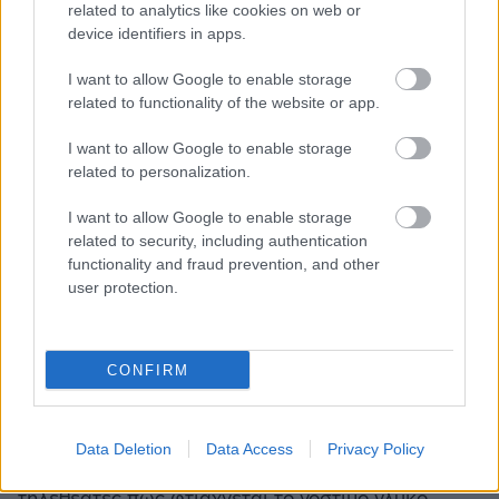
related to analytics like cookies on web or
device identifiers in apps.
I want to allow Google to enable storage
related to functionality of the website or app.
I want to allow Google to enable storage
related to personalization.
I want to allow Google to enable storage
related to security, including authentication
functionality and fraud prevention, and other
user protection.
«
Βλέπετε, μερικά KitKat σπάνε ενώ φτιάχνονται
και αντί να τα πετάξει η εταιρεία τα κομματιάζει
και προσθέτει ζάχαρη
», είπε.
CONFIRM
Αυτό επιβεβαιώθηκε το 2015 όταν το ντοκιμαντέρ
«Inside the Factory» του BBC πήγε σε ένα
Data Deletion
Data Access
Privacy Policy
εργοστάσιο της Nestle για να δείξει στους
τηλεθεατές πώς φτιάχνεται το νόστιμο γλυκό.