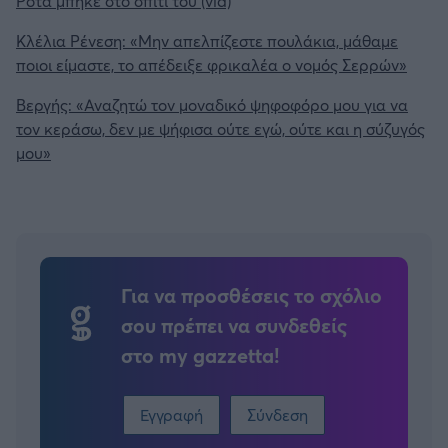
Ρότα μπήκε στο σπίτι του (vid)
Κλέλια Ρένεση: «Μην απελπίζεστε πουλάκια, μάθαμε
ποιοι είμαστε, το απέδειξε φρικαλέα ο νομός Σερρών»
Βεργής: «Αναζητώ τον μοναδικό ψηφοφόρο μου για να
τον κεράσω, δεν με ψήφισα ούτε εγώ, ούτε και η σύζυγός
μου»
Για να προσθέσεις το σχόλιο
σου πρέπει να συνδεθείς
στο my gazzetta!
Εγγραφή
Σύνδεση