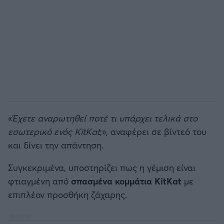
Άρσεναλ
Γιουβέντους
Μίλαν
Ίντερ
«
Έχετε αναρωτηθεί ποτέ τι υπάρχει τελικά στο
εσωτερικό ενός KitKat
;», αναφέρει σε βίντεό του
Μπάγερν Μονάχου
και δίνει την απάντηση.
Παρί Σεν Ζερμέν
Συγκεκριμένα, υποστηρίζει πως η γέμιση είναι
φτιαγμένη από
σπασμένα κομμάτια KitKat
με
επιπλέον προσθήκη ζάχαρης.