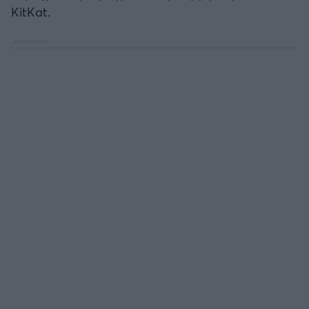
Καλαμάτα
KitKat.
Ηρακλής
Μπαρτσελόνα
Ρεάλ Μαδρίτης
Ατλέτικο Μαδρίτης
Μάντσεστερ Γιουνάιτεντ
Μάντσεστερ Σίτι
Λίβερπουλ
Τσέλσι