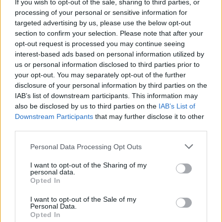
If you wish to opt-out of the sale, sharing to third parties, or
processing of your personal or sensitive information for
targeted advertising by us, please use the below opt-out
section to confirm your selection. Please note that after your
opt-out request is processed you may continue seeing
interest-based ads based on personal information utilized by
us or personal information disclosed to third parties prior to
your opt-out. You may separately opt-out of the further
«
Λοιπόν ισχυρίζονται ότι είναι απλώς μια τραγανή
disclosure of your personal information by third parties on the
γκοφρέτα, αλλά αυτό που στην πραγματικότητα
IAB’s list of downstream participants. This information may
χρησιμοποιούν για να το φτιάξουν μπορεί να σας
also be disclosed by us to third parties on the
IAB’s List of
Downstream Participants
that may further disclose it to other
εκπλήξει
», είπε ο Zack D. Films.
third parties.
Please note that this website/app uses one or more Google
Personal Data Processing Opt Outs
services and may gather and store information including but
not limited to your visit or usage behaviour. You may click to
I want to opt-out of the Sharing of my
personal data.
grant or deny consent to Google and its third-party tags to
Opted In
use your data for below specified purposes in below Google
consent section.
I want to opt-out of the Sale of my
Personal Data.
Opted In