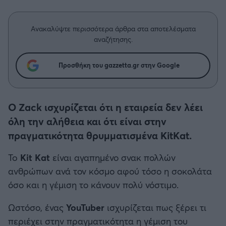
Η μητρότητα στον πάγκο
Δημήτρης Τσορμπατζόγλου
Συνεντεύξεις
Άρης
Μεγάλη μου Αγάπη
Ανακαλύψτε περισσότερα άρθρα στα αποτελέσματα
Μια Ιστορία από την Πόλη
αναζήτησης.
Λεβαδειακός
Προσθήκη του gazzetta.gr στην Google
ΟΦΗ
Βόλος
Ο Zack ισχυρίζεται ότι η εταιρεία δεν λέει
όλη την αλήθεια και ότι είναι στην
Ατρόμητος Αθηνών
πραγματικότητα θρυμματισμένα KitKat.
Κηφισιά
To
Kit Kat
είναι αγαπημένο σνακ πολλών
ανθρώπων ανά τον κόσμο αφού τόσο η σοκολάτα
Αστέρας Τρίπολης
όσο και η γέμιση το κάνουν πολύ νόστιμο.
Παναιτωλικός
Ωστόσο, ένας
YouTuber
ισχυρίζεται πως ξέρει τι
περιέχει στην πραγματικότητα η γέμιση του