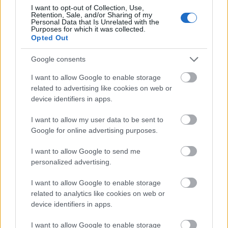
I want to opt-out of Collection, Use,
Retention, Sale, and/or Sharing of my
Personal Data that Is Unrelated with the
ΔΙΑΒΑΣΕ ΑΚΟΜΗ:
Purposes for which it was collected.
Opted Out
Ιεροσυλία: Η θέση του πιτόγυρου στα καλύτερα street
foods αποτελεί... σκάνδαλο
Google consents
Πόσο γύρο αντέχεις; Αυτά είναι 5 από τα μεγαλύτερα
I want to allow Google to enable storage
τυλιχτά στην Αθήνα
related to advertising like cookies on web or
device identifiers in apps.
Το μεγαλύτερο σουβλάκι της Ελλάδας: Κάνει 18 ευρώ και
είναι ένα μέτρο (vid)
I want to allow my user data to be sent to
Google for online advertising purposes.
I want to allow Google to send me
personalized advertising.
Tags:
ΣΟΥΒΛΑΚΙ
ΣΟΥΒΛΑΤΖΙΔΙΚΟ
3
I want to allow Google to enable storage
related to analytics like cookies on web or
device identifiers in apps.
I want to allow Google to enable storage