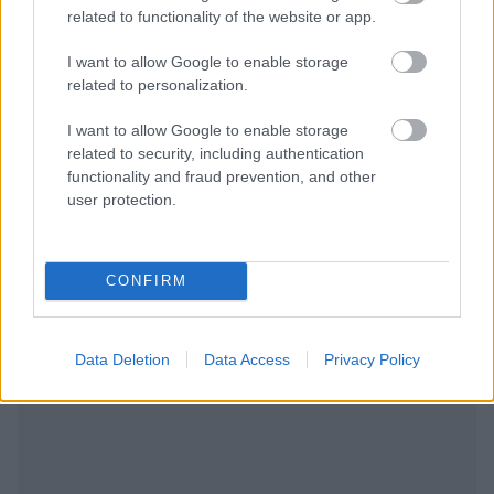
related to functionality of the website or app.
Για να προσθέσεις το σχόλιο
I want to allow Google to enable storage
σου πρέπει να συνδεθείς
related to personalization.
στο my gazzetta!
I want to allow Google to enable storage
related to security, including authentication
Εγγραφή
Σύνδεση
functionality and fraud prevention, and other
user protection.
CONFIRM
Data Deletion
Data Access
Privacy Policy