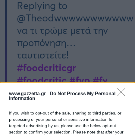
Replying to
@Theodwwwwwwwwwww
να τι τρώμε μετά την
προπόνηση…
ταυτιστείτε!
#foodcriticgr
#foodcritic
#fyp
#fy
#athensrestaurants
www.gazzetta.gr -
Do Not Process My Personal
Information
#food
#souvlakia
If you wish to opt-out of the sale, sharing to third parties, or
#gerakas
#souvla
processing of your personal or sensitive information for
targeted advertising by us, please use the below opt-out
#attica
#athens
section to confirm your selection. Please note that after your