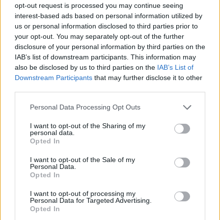
opt-out request is processed you may continue seeing
#greek
#tavern
interest-based ads based on personal information utilized by
us or personal information disclosed to third parties prior to
#psistaria
#greece
your opt-out. You may separately opt-out of the further
disclosure of your personal information by third parties on the
#viralgreece
IAB’s list of downstream participants. This information may
also be disclosed by us to third parties on the
IAB’s List of
#panathinaikos
Downstream Participants
that may further disclose it to other
third parties.
#olympiacos
♬
Please note that this website/app uses one or more Google
Personal Data Processing Opt Outs
original sound -
services and may gather and store information including but
not limited to your visit or usage behaviour. You may click to
I want to opt-out of the Sharing of my
FoodCritic.GR
personal data.
grant or deny consent to Google and its third-party tags to
Opted In
use your data for below specified purposes in below Google
consent section.
I want to opt-out of the Sale of my
Personal Data.
Βέβαια, οι φίλαθλοι του ΠΑΟΚ, του Άρη ή άλλων
Opted In
ελληνικών ομάδων ίσως μείνουν παραπονεμένοι
I want to opt-out of processing my
από αυτή την πατέντα.
Personal Data for Targeted Advertising.
Opted In