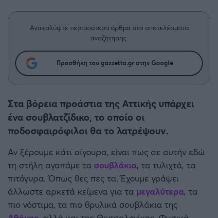
Η μητρότητα στον πάγκο
Δημήτρης Τσορμπατζόγλου
Συνεντεύξεις
Άρης
Μεγάλη μου Αγάπη
Ανακαλύψτε περισσότερα άρθρα στα αποτελέσματα
Μια Ιστορία από την Πόλη
αναζήτησης.
Λεβαδειακός
Προσθήκη του gazzetta.gr στην Google
ΟΦΗ
Βόλος
Στα βόρεια προάστια της Αττικής υπάρχει
ένα σουβλατζίδικο, το οποίο οι
Ατρόμητος Αθηνών
ποδοσφαιρόφιλοι θα το λατρέψουν.
Κηφισιά
Αν ξέρουμε κάτι σίγουρα, είναι πως σε αυτήν εδώ
τη στήλη αγαπάμε τα
σουβλάκια
,
τα τυλιχτά, τα
Αστέρας Τρίπολης
πιτόγυρα. Όπως θες πες τα. Έχουμε γράψει
άλλωστε αρκετά κείμενα για τα
μεγαλύτερα,
τα
Παναιτωλικός
πιο νόστιμα, τα πιο θρυλικά σουβλάκια της
Αθήνας
, αλλά και της Θεσσαλονίκης. Φυσικά,