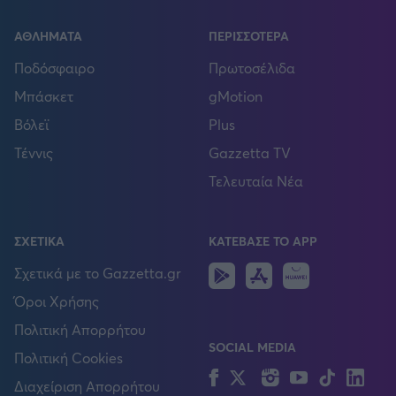
ΑΘΛΗΜΑΤΑ
ΠΕΡΙΣΣΟΤΕΡΑ
Ποδόσφαιρο
Πρωτοσέλιδα
Μπάσκετ
gMotion
Βόλεϊ
Plus
Τέννις
Gazzetta TV
Τελευταία Νέα
ΣΧΕΤΙΚΑ
ΚΑΤΕΒΑΣΕ ΤΟ APP
Android
IOS
Huawei
Σχετικά με το Gazzetta.gr
Όροι Χρήσης
Πολιτική Απορρήτου
SOCIAL MEDIA
Πολιτική Cookies
Facebook
Twitter
Instagram
YouTube
TikTok
Lin
Διαχείριση Απορρήτου