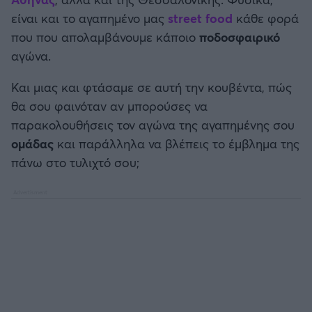
Καλαμάτα
είναι και το αγαπημένο μας
street food
κάθε φορά
που που απολαμβάνουμε κάποιο
ποδοσφαιρικό
Ηρακλής
αγώνα.
Μπαρτσελόνα
Και μιας και φτάσαμε σε αυτή την κουβέντα, πώς
θα σου φαινόταν αν μπορούσες να
Ρεάλ Μαδρίτης
παρακολουθήσεις τον αγώνα της αγαπημένης σου
ομάδας
και παράλληλα να βλέπεις το έμβλημα της
Ατλέτικο Μαδρίτης
πάνω στο τυλιχτό σoυ;
Μάντσεστερ Γιουνάιτεντ
Μάντσεστερ Σίτι
Λίβερπουλ
Τσέλσι