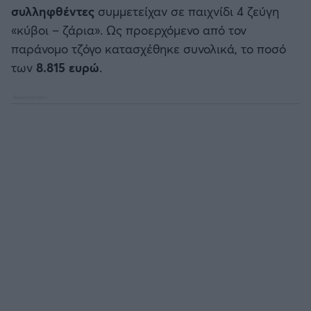
Καλαμάτα
συλληφθέντες
συμμετείχαν σε παιχνίδι 4 ζεύγη
«κύβοι – ζάρια». Ως προερχόμενο από τον
Ηρακλής
παράνομο τζόγο κατασχέθηκε συνολικά, το ποσό
των
8.815 ευρώ
.
Μπαρτσελόνα
Ρεάλ Μαδρίτης
Ατλέτικο Μαδρίτης
Μάντσεστερ Γιουνάιτεντ
Μάντσεστερ Σίτι
Λίβερπουλ
Τσέλσι