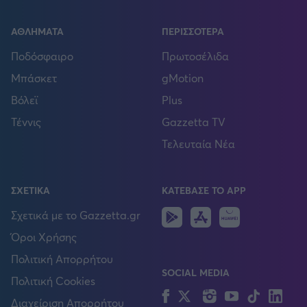
ΑΘΛΗΜΑΤΑ
ΠΕΡΙΣΣΟΤΕΡΑ
Ποδόσφαιρο
Πρωτοσέλιδα
Μπάσκετ
gMotion
Βόλεϊ
Plus
Τέννις
Gazzetta TV
Τελευταία Νέα
ΣΧΕΤΙΚΑ
ΚΑΤΕΒΑΣΕ ΤΟ APP
Android
IOS
Huawei
Σχετικά με το Gazzetta.gr
Όροι Χρήσης
Πολιτική Απορρήτου
SOCIAL MEDIA
Πολιτική Cookies
Facebook
Twitter
Instagram
YouTube
TikTok
Lin
Διαχείριση Απορρήτου