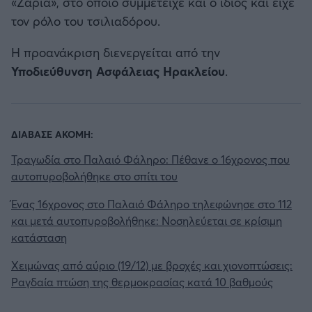
«Ζάρια», στο οποίο συμμετείχε και ο ίδιος και είχε
τον ρόλο του τσιλιαδόρου.
Η προανάκριση διενεργείται από την
Υποδιεύθυνση Ασφάλειας Ηρακλείου
.
ΔΙΑΒΑΣΕ ΑΚΟΜΗ:
Τραγωδία στο Παλαιό Φάληρο: Πέθανε ο 16χρονος που
αυτοπυροβολήθηκε στο σπίτι του
Ένας 16χρονος στο Παλαιό Φάληρο τηλεφώνησε στο 112
και μετά αυτοπυροβολήθηκε: Νοσηλεύεται σε κρίσιμη
κατάσταση
Χειμώνας από αύριο (19/12) με βροχές και χιονοπτώσεις:
Ραγδαία πτώση της θερμοκρασίας κατά 10 βαθμούς