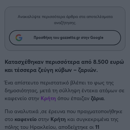
Η μητρότητα στον πάγκο
Δημήτρης Τσορμπατζόγλου
Συνεντεύξεις
Άρης
Μεγάλη μου Αγάπη
Ανακαλύψτε περισσότερα άρθρα στα αποτελέσματα
Μια Ιστορία από την Πόλη
αναζήτησης.
Λεβαδειακός
Προσθήκη του gazzetta.gr στην Google
ΟΦΗ
Βόλος
Κατασχέθηκαν περισσότερα από 8.500 ευρώ
και τέσσερα ζεύγη κύβων – ζαριών.
Ατρόμητος Αθηνών
Ένα απίστευτο περιστατικό βλέπει το φως της
Κηφισιά
δημοσιότητας, μετά τη σύλληψη έντεκα ατόμων σε
καφενείο στην
Κρήτη
όπου έπαιζαν
ζάρια
.
Αστέρας Τρίπολης
Πιο αναλυτικά ,σε έρευνα που πραγματοποιήθηκε
Παναιτωλικός
στο
καφενείο
στην
Κρήτη
και συγκεκριμένα της
πόλης του Ηρακλείου, αποδείχτηκε οι
11