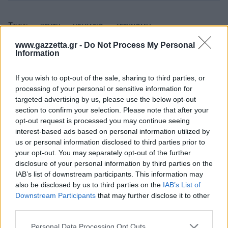
Tags:
ΚΡΗΤΗ
ΗΡΑΚΛΕΙΟ
ΑΣΤΥΝΟΜΙΑ
www.gazzetta.gr -
Do Not Process My Personal
Information
If you wish to opt-out of the sale, sharing to third parties, or
processing of your personal or sensitive information for
Για να προσθέσεις το σχόλιο
targeted advertising by us, please use the below opt-out
σου πρέπει να συνδεθείς
section to confirm your selection. Please note that after your
opt-out request is processed you may continue seeing
στο my gazzetta!
interest-based ads based on personal information utilized by
us or personal information disclosed to third parties prior to
your opt-out. You may separately opt-out of the further
Εγγραφή
Σύνδεση
disclosure of your personal information by third parties on the
IAB’s list of downstream participants. This information may
also be disclosed by us to third parties on the
IAB’s List of
Downstream Participants
that may further disclose it to other
third parties.
Συνδέσου και κάνε το πρώτο σχόλιο...
Please note that this website/app uses one or more Google
Personal Data Processing Opt Outs