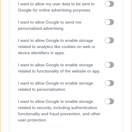
I want to allow my user data to be sent to
6 γραφικά χωριά των Κυκλάδων που αξίζει να
Google for online advertising purposes.
ανακαλύψετε
I want to allow Google to send me
7 έξυπνα tips για να φτιάξετε γρήγορα τη βαλίτσα
personalized advertising.
των διακοπών
I want to allow Google to enable storage
related to analytics like cookies on web or
Η εξωτική παραλία της Πάργας που θα λατρέψετε
device identifiers in apps.
I want to allow Google to enable storage
related to functionality of the website or app.
I want to allow Google to enable storage
related to personalization.
I want to allow Google to enable storage
related to security, including authentication
functionality and fraud prevention, and other
user protection.