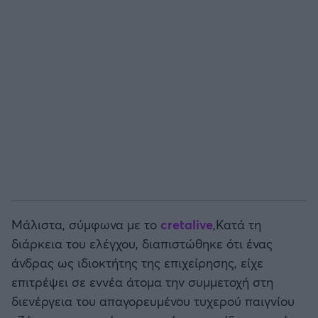
Άρσεναλ
Γιουβέντους
Μίλαν
Ίντερ
Μπάγερν Μονάχου
Μάλιστα, σύμφωνα με το
cretalive
,Κατά τη
Παρί Σεν Ζερμέν
διάρκεια του ελέγχου, διαπιστώθηκε ότι ένας
άνδρας ως ιδιοκτήτης της επιχείρησης, είχε
επιτρέψει σε εννέα άτομα την συμμετοχή στη
διενέργεια του απαγορευμένου τυχερού παιγνίου