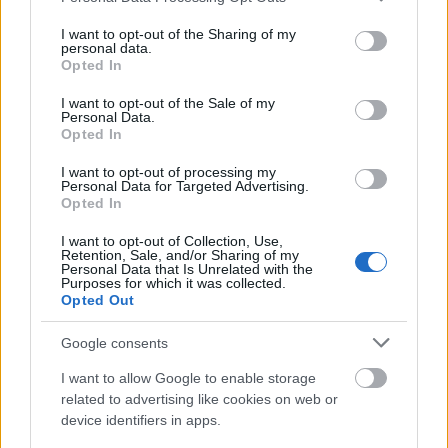
services and may gather and store information including but
not limited to your visit or usage behaviour. You may click to
I want to opt-out of the Sharing of my
personal data.
grant or deny consent to Google and its third-party tags to
Opted In
use your data for below specified purposes in below Google
BEST OF
INTERNET
consent section.
I want to opt-out of the Sale of my
Personal Data.
Opted In
I want to opt-out of processing my
Personal Data for Targeted Advertising.
Opted In
I want to opt-out of Collection, Use,
Retention, Sale, and/or Sharing of my
Personal Data that Is Unrelated with the
Purposes for which it was collected.
Opted Out
Google consents
I want to allow Google to enable storage
related to advertising like cookies on web or
device identifiers in apps.