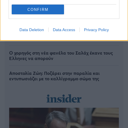
CONFIRM
«Μου χρωστάς έναν Αύγουστο»: Όλοι μιλούν για τη
Data Deletion
Data Access
Privacy Policy
φράση που έγινε τραγούδι, κανείς δεν ξέρει από
πού προήλθε
Ο χορηγός στη νέα φανέλα του Σαλάχ έκανε τους
Έλληνες να απορούν
Αποστολία Ζώη: Ποζάρει στην παραλία και
εντυπωσιάζει με το καλλίγραμμο σώμα της