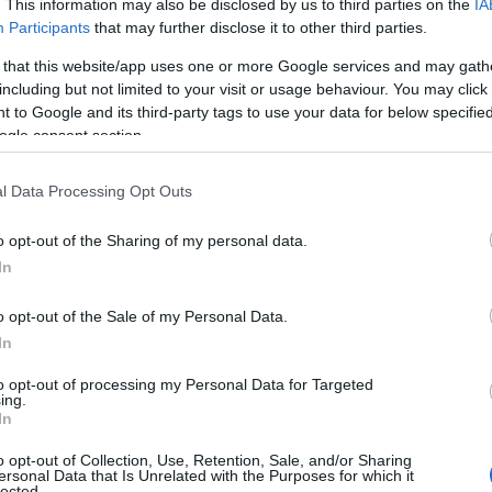
. This information may also be disclosed by us to third parties on the
IA
Participants
that may further disclose it to other third parties.
 that this website/app uses one or more Google services and may gath
including but not limited to your visit or usage behaviour. You may click 
ια την
καταδίωξη του 16χρονου στη Θεσσαλονίκη
 to Google and its third-party tags to use your data for below specifi
ogle consent section.
 οποία ένας άνδρας της ομάδας ΔΙ.ΑΣ, ο
οποίος
l Data Processing Opt Outs
o opt-out of the Sharing of my personal data.
In
 νεαρός ημεδαπός – οδηγός Ι.Χ.Φορτηγού, μετέβη
ναστηρίου, όπου εφοδιάστηκε με πετρέλαιο δίχως
o opt-out of the Sale of my Personal Data.
να με σχετική καταγγελία του υπαλλήλου, ο
In
άδας ΔΙ.ΑΣ., οι οποίοι βρίσκονταν πλησίον του
to opt-out of processing my Personal Data for Targeted
ing.
In
o opt-out of Collection, Use, Retention, Sale, and/or Sharing
ersonal Data that Is Unrelated with the Purposes for which it
lected.