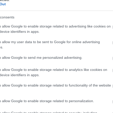
Out
consents
o allow Google to enable storage related to advertising like cookies on
evice identifiers in apps.
o allow my user data to be sent to Google for online advertising
s.
to allow Google to send me personalized advertising.
o allow Google to enable storage related to analytics like cookies on
ση διαφυγής του ανωτέρω οχήματος και
evice identifiers in apps.
ς Άμεσης Δράσης.
o allow Google to enable storage related to functionality of the website
υνομικούς με χρήση φωτεινών και ηχητικών
υνους ελιγμούς για τους υπόλοιπους χρήστες του
o allow Google to enable storage related to personalization.
θύνθηκε προς την περιοχή των Διαβατών.
o allow Google to enable storage related to security, including