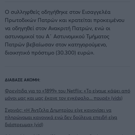
Ο συλληφθείς οδηγήθηκε στον Εισαγγελέα
Πρωτοδικών Πατρών και κρατείται προκειμένου
να οδηγηθεί στον Ανακριτή Πατρών, ενώ οι
αστυνομικοί του Α΄ Αστυνομικού Τμήματος
Πατρών βεβαίωσαν στον κατηγορούμενο,
διοικητικό πρόστιμο (30.300) ευρώ».
ΔΙΑΒΑΣΕ ΑΚΟΜΗ:
Φρενίτιδα για το «1899» του Netflix: «Το είχαμε κάψει από
μόνοι μας και μας έκανε τον εγκέφαλο... πουρέ» (vids)
Σχοινάς: «Η Άντζελα Δημητρίου είχε κανονίσει να
πληρώνομαι κανονικά ενώ δεν δούλευα επειδή είχα
διάστρεμμα» (vid)