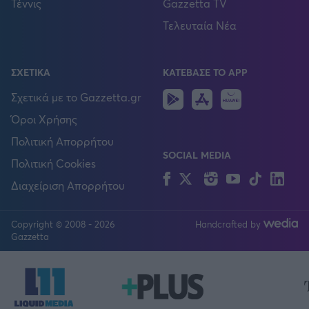
Τέννις
Gazzetta TV
Τελευταία Νέα
ΣΧΕΤΙΚΑ
ΚΑΤΕΒΑΣΕ ΤΟ APP
Android
IOS
Huawei
Σχετικά με το Gazzetta.gr
Όροι Χρήσης
Πολιτική Απορρήτου
SOCIAL MEDIA
Πολιτική Cookies
Facebook
Twitter
Instagram
YouTube
TikTok
Lin
Διαχείριση Απορρήτου
Copyright © 2008 - 2026
Handcrafted by
FOLLOW US
Gazzetta