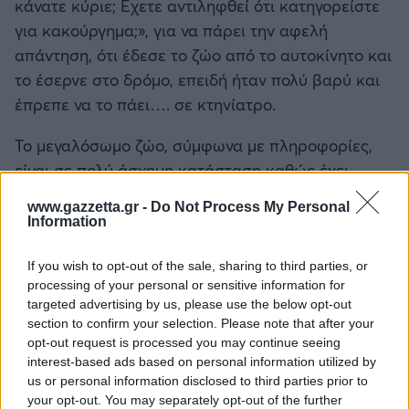
κάνατε κύριε; Εχετε αντιληφθεί ότι κατηγορείστε
για κακούργημα;», για να πάρει την αφελή
απάντηση, ότι έδεσε το ζώο από το αυτοκίνητο και
το έσερνε στο δρόμο, επειδή ήταν πολύ βαρύ και
έπρεπε να το πάει…. σε κτηνίατρο.
Το μεγαλόσωμο ζώο, σύμφωνα με πληροφορίες,
είναι σε πολύ άσχημη κατάσταση καθώς έχει
υποστεί αφαίρεση δέρματος και μεγάλα
www.gazzetta.gr -
Do Not Process My Personal
εγκαύματα και στα τέσσερα πόδια του. Μετά τις
Information
πρώτες βοήθειες φιλοξενείται και λόγω του σοκ
που έχει υποστεί, δείχνει αποπροσανατολισμένο
If you wish to opt-out of the sale, sharing to third parties, or
processing of your personal or sensitive information for
και πολύ τρομαγμένο.
targeted advertising by us, please use the below opt-out
Τα δυο σωματεία «Patras for all animals» και
section to confirm your selection. Please note that after your
«Φιλόζωοι Εθελοντες Πατρας» θα είναι παρόντα
opt-out request is processed you may continue seeing
interest-based ads based on personal information utilized by
στο δικαστήριο.
us or personal information disclosed to third parties prior to
your opt-out. You may separately opt-out of the further