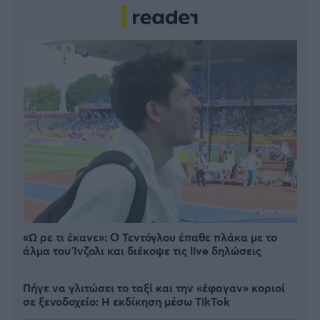
«Ω ρε τι έκανε»: Ο Τεντόγλου έπαθε πλάκα με το
άλμα του Ίνζολι και διέκοψε τις live δηλώσεις
Πήγε να γλιτώσει το ταξί και την «έφαγαν» κοριοί
σε ξενοδοχείο: H εκδίκηση μέσω TikTok