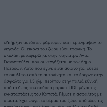
«Υπήρξαν αυτόπτες μάρτυρες και περιέγραψαν το
γεγονός. Οι εικόνα του ζώου είναι τραγική. Το
σκυλάκι μεταφέρθηκε στην κτηνίατρο Αντα
Γιαννοπούλου που συνεργάζεται με τον Δήμο
Πατρέων. Αυτό που έγινε είναι αδιανόητο. Έδεσε
το σκυλί του από το αυτοκίνητο και το έσερνε στην
άσφαλτο για 1,5 χλμ. περίπου στην παλιά εθνική,
από το ύψος του σούπερ μάρκετ LIDL μέχρι τις
εγκαταστάσεις του Καποτά. Γέμισε η άσφαλτος με
αίματα. Εχει φύγει το δέρμα του ζώου από όλες τις
πατούσες του, ενώ έχει και ένα μεγάλο και βαθύ