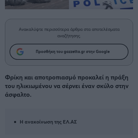
Η μητρότητα στον πάγκο
Δημήτρης Τσορμπατζόγλου
Συνεντεύξεις
Άρης
Μεγάλη μου Αγάπη
Μια Ιστορία από την Πόλη
Λεβαδειακός
Ανακαλύψτε περισσότερα άρθρα στα αποτελέσματα
αναζήτησης.
ΟΦΗ
Προσθήκη του gazzetta.gr στην Google
Βόλος
Ατρόμητος Αθηνών
Φρίκη και αποτροπιασμό προκαλεί η πράξη
του ηλικιωμένου να σέρνει έναν σκύλο στην
Κηφισιά
άσφαλτο.
Αστέρας Τρίπολης
Η ανακοίνωση της ΕΛ.ΑΣ
Παναιτωλικός