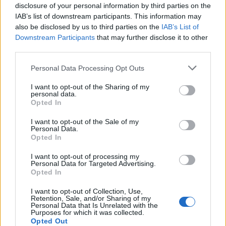
disclosure of your personal information by third parties on the
IAB’s list of downstream participants. This information may
also be disclosed by us to third parties on the
IAB’s List of
Downstream Participants
that may further disclose it to other
third parties.
Please note that this website/app uses one or more Google
Personal Data Processing Opt Outs
services and may gather and store information including but
not limited to your visit or usage behaviour. You may click to
I want to opt-out of the Sharing of my
personal data.
grant or deny consent to Google and its third-party tags to
Opted In
use your data for below specified purposes in below Google
consent section.
I want to opt-out of the Sale of my
Personal Data.
Opted In
I want to opt-out of processing my
Personal Data for Targeted Advertising.
Opted In
I want to opt-out of Collection, Use,
Retention, Sale, and/or Sharing of my
Personal Data that Is Unrelated with the
Purposes for which it was collected.
Opted Out