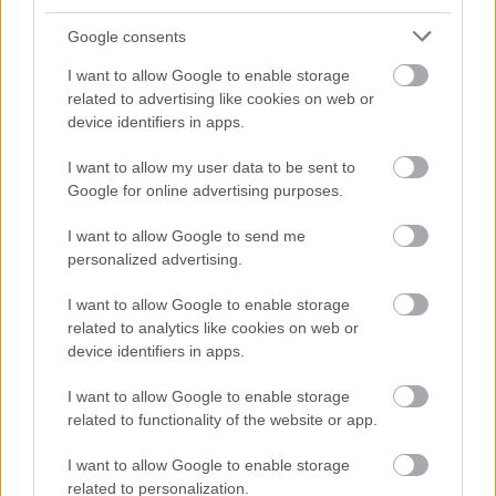
Google consents
I want to allow Google to enable storage
related to advertising like cookies on web or
device identifiers in apps.
I want to allow my user data to be sent to
Η ανακοίνωση της ΕΛ.ΑΣ
Google for online advertising purposes.
I want to allow Google to send me
«Συνελήφθη, χθες το πρωί, σε περιοχή της Πάτρας,
personalized advertising.
από αστυνομικούς του Α΄ Αστυνομικού Τμήματος
Πατρών, ένας ημεδαπός άνδρας, σε βάρος του
I want to allow Google to enable storage
related to analytics like cookies on web or
οποίου σχηματίστηκε, κακουργηματικού
device identifiers in apps.
χαρακτήρα, δικογραφία για παράβαση της
νομοθεσίας του νέου πλαισίου για την ευζωία των
I want to allow Google to enable storage
ζώων συντροφιάς.
related to functionality of the website or app.
I want to allow Google to enable storage
Ειδικότερα, χθες το πρωί, σύμφωνα με καταγγελία
related to personalization.