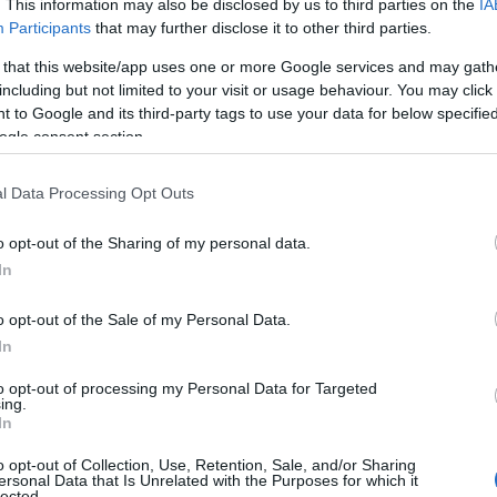
. This information may also be disclosed by us to third parties on the
IA
Participants
that may further disclose it to other third parties.
 that this website/app uses one or more Google services and may gath
κοινωθεί η πρόθεση της κυβέρνησης να γίνει πιο
including but not limited to your visit or usage behaviour. You may click 
 to Google and its third-party tags to use your data for below specifi
ogle consent section.
l Data Processing Opt Outs
o opt-out of the Sharing of my personal data.
In
o opt-out of the Sale of my Personal Data.
In
to opt-out of processing my Personal Data for Targeted
ing.
In
o opt-out of Collection, Use, Retention, Sale, and/or Sharing
ersonal Data that Is Unrelated with the Purposes for which it
lected.