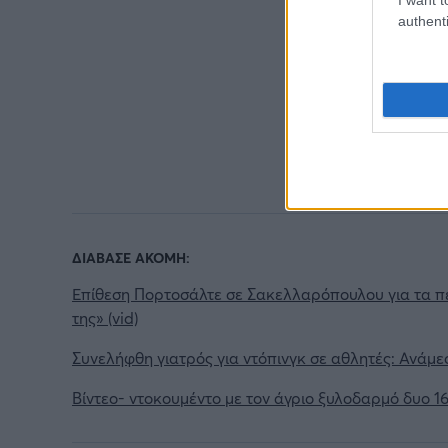
authenti
ΔΙΑΒΑΣΕ ΑΚΟΜΗ:
Επίθεση Πορτοσάλτε σε Σακελλαρόπουλου για τα πέδ
της» (vid)
Συνελήφθη γιατρός για ντόπινγκ σε αθλητές: Ανάμε
Βίντεο- ντοκουμέντο με τον άγριο ξυλοδαρμό δυο 1