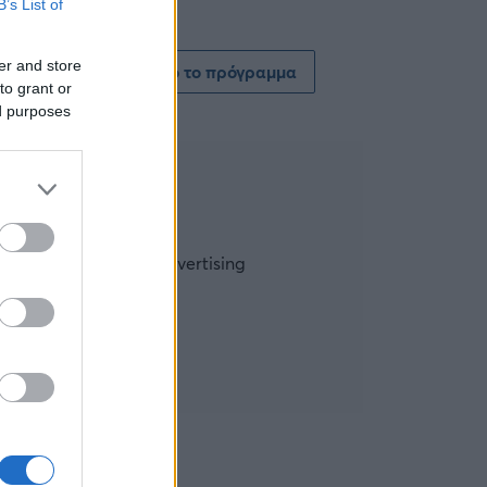
B’s List of
er and store
Δείτε όλο το πρόγραμμα
to grant or
ed purposes