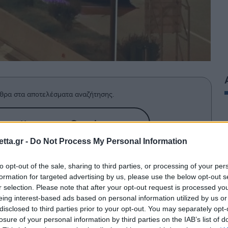
θρα στα αποτελέσματα αναζήτησης.
azzetta.gr στην Google
tta.gr -
Do Not Process My Personal Information
 της νομοθεσίας σχετικά με τα
to opt-out of the sale, sharing to third parties, or processing of your per
formation for targeted advertising by us, please use the below opt-out s
βολική ταχύτητα.
r selection. Please note that after your opt-out request is processed y
eing interest-based ads based on personal information utilized by us or
disclosed to third parties prior to your opt-out. You may separately opt-
ροχαία ατυχήματα που οφείλονται στην υπερβολή
losure of your personal information by third parties on the IAB’s list of
λλούς ανθρώπους, προέβη το πρωί της Πέμπτης ο