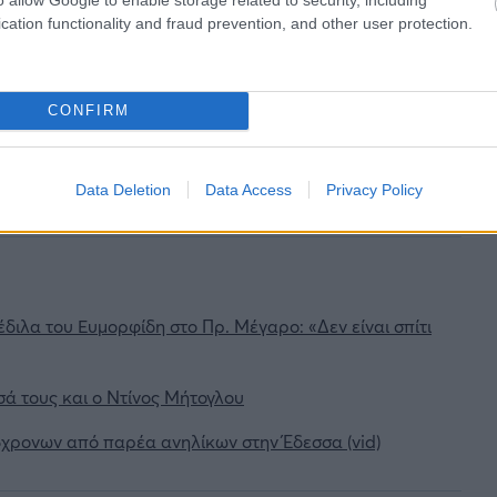
cation functionality and fraud prevention, and other user protection.
CONFIRM
Data Deletion
Data Access
Privacy Policy
ιλα του Ευμορφίδη στο Πρ. Μέγαρο: «Δεν είναι σπίτι
σά τους και ο Ντίνος Μήτογλου
6χρονων από παρέα ανηλίκων στην Έδεσσα (vid)