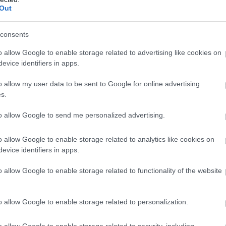
Out
σει τροχαίο λόγω υπερβολικής ταχύτητας, με
λου, θα διώκεται για κακούργημα.
consents
 ποινή φυλάκισης θα είναι τουλάχιστον
10 έτη
,
o allow Google to enable storage related to advertising like cookies on
evice identifiers in apps.
 και
10 έτη
.
o allow my user data to be sent to Google for online advertising
s.
to allow Google to send me personalized advertising.
o allow Google to enable storage related to analytics like cookies on
evice identifiers in apps.
o allow Google to enable storage related to functionality of the website
o allow Google to enable storage related to personalization.
o allow Google to enable storage related to security, including