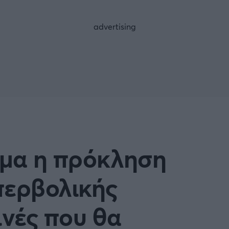
FOLLOW US
ημα η πρόκληση
περβολικής
ινές που θα