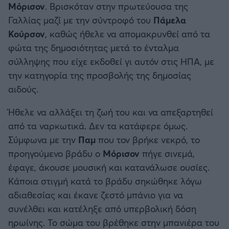
Μόρισον
. Βρισκόταν στην πρωτεύουσα της
Καλαμάτα
Γαλλίας μαζί με την σύντροφό του
Πάμελα
Κούρσον
, καθώς ήθελε να απομακρυνθεί από τα
Ηρακλής
φώτα της δημοσιότητας μετά το ένταλμα
σύλληψης που είχε εκδοθεί γι αυτόν στις ΗΠΑ, με
Μπαρτσελόνα
την κατηγορία της προσβολής της δημοσίας
αιδούς.
Ρεάλ Μαδρίτης
Ήθελε να αλλάξει τη ζωή του και να απεξαρτηθεί
Ατλέτικο Μαδρίτης
από τα ναρκωτικά. Δεν τα κατάφερε όμως.
Σύμφωνα με την
Παμ
που τον βρήκε νεκρό, το
Μάντσεστερ Γιουνάιτεντ
προηγούμενο βράδυ ο
Μόρισον
πήγε σινεμά,
έφαγε, άκουσε μουσική και κατανάλωσε ουσίες.
Μάντσεστερ Σίτι
Κάποια στιγμή κατά το βράδυ σηκώθηκε λόγω
αδιαθεσίας και έκανε ζεστό μπάνιο για να
Λίβερπουλ
συνέλθει και κατέληξε από υπερβολική δόση
ηρωίνης. Το σώμα του βρέθηκε στην μπανιέρα του
Τσέλσι