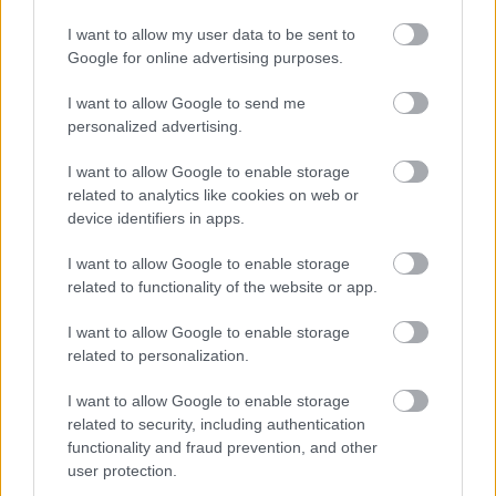
I want to allow my user data to be sent to
Η αγάπη του για την ποίηση και την
Google for online advertising purposes.
ιστορία
I want to allow Google to send me
Λόγω των συχνών μετακινήσεων της οικογένειας
personalized advertising.
Μόρισον
μιας και ο πατέρας ήταν στρατιωτικός, η
I want to allow Google to enable storage
εκπαίδευση του
Τζιμ
διακοπτόταν αφού συχνά
related to analytics like cookies on web or
άλλαζε σχολείο. Παρ' όλα αυτά, ήταν ένας ευφυής
device identifiers in apps.
και ικανός μαθητής, με ενδιαφέρον για τη
I want to allow Google to enable storage
λογοτεχνία, την ποίηση, τη θεολογία, τη φιλοσοφία
related to functionality of the website or app.
και την ψυχολογία, μεταξύ άλλων. Λάτρευε τα
γραπτά του Νίτσε και το «Βίοι Ευγενών Ελλήνων»
I want to allow Google to enable storage
του Πλούταρχου.
related to personalization.
I want to allow Google to enable storage
related to security, including authentication
functionality and fraud prevention, and other
user protection.