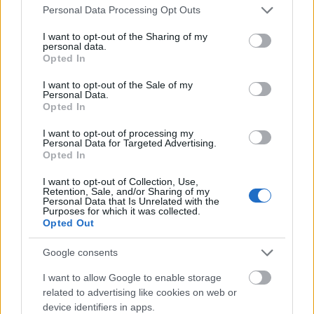
Please note that this website/app uses one or more Google
Personal Data Processing Opt Outs
services and may gather and store information including but
not limited to your visit or usage behaviour. You may click to
I want to opt-out of the Sharing of my
personal data.
grant or deny consent to Google and its third-party tags to
Opted In
use your data for below specified purposes in below Google
consent section.
I want to opt-out of the Sale of my
Personal Data.
Opted In
I want to opt-out of processing my
Personal Data for Targeted Advertising.
Opted In
I want to opt-out of Collection, Use,
Retention, Sale, and/or Sharing of my
Personal Data that Is Unrelated with the
Purposes for which it was collected.
Opted Out
Google consents
I want to allow Google to enable storage
related to advertising like cookies on web or
device identifiers in apps.