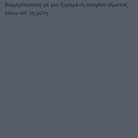
διαμερίσματος με μια ξεραμένη σταγόνα αίματος
κάτω απ' τη μύτη.
Άρσεναλ
Γιουβέντους
Μίλαν
Ίντερ
Μπάγερν Μονάχου
Παρί Σεν Ζερμέν