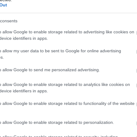
Out
ί πρωί να κάνουμε την δουλειά μας. Άλλαξε
το γλείψιμο που του κάνεις". Εδώ πιέζουμε δεν
consents
 είπε χαρακτηριστικά.
o allow Google to enable storage related to advertising like cookies on
evice identifiers in apps.
μοσιογράφους ρώτησε: «
Νιώθεις οτι τον γλείφουμε
τώρα
».
o allow my user data to be sent to Google for online advertising
s.
to allow Google to send me personalized advertising.
o allow Google to enable storage related to analytics like cookies on
evice identifiers in apps.
o allow Google to enable storage related to functionality of the website
o allow Google to enable storage related to personalization.
o allow Google to enable storage related to security, including