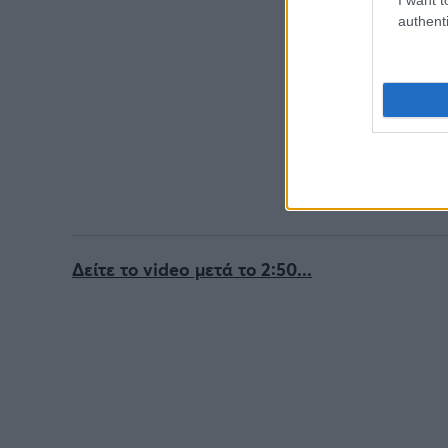
authenti
Δείτε το video μετά το 2:50...