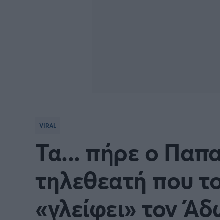
VIRAL
Τα... πήρε ο Παπ
τηλεθεατή που το
«γλείφει» τον Άδ