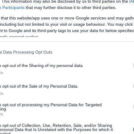
. This information may also be disclosed by us to third parties on the
IA
Participants
that may further disclose it to other third parties.
υργός
Ανάπτυξης
,
Άδωνις Γεωργιάδης
και δεχόταν
 that this website/app uses one or more Google services and may gath
και την βοήθεια που δίνει η κυβέρνηση στους
including but not limited to your visit or usage behaviour. You may click 
α μήνυμα και ακολούθησε η έκρηξή του...
 to Google and its third-party tags to use your data for below specifi
ogle consent section.
l Data Processing Opt Outs
o opt-out of the Sharing of my personal data.
In
o opt-out of the Sale of my Personal Data.
In
to opt-out of processing my Personal Data for Targeted
ing.
In
o opt-out of Collection, Use, Retention, Sale, and/or Sharing
ersonal Data that Is Unrelated with the Purposes for which it
lected.