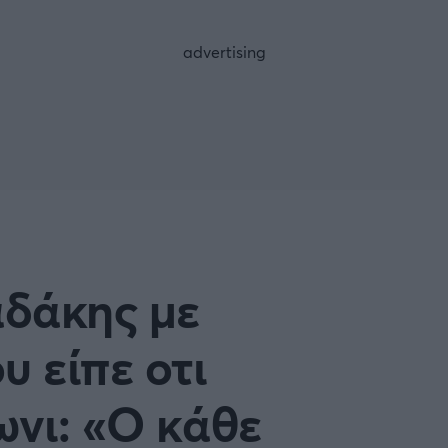
FOLLOW US
αδάκης με
υ είπε οτι
ωνι: «Ο κάθε