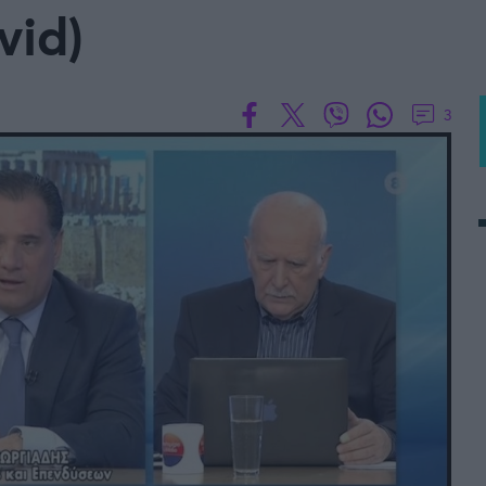
vid)
3