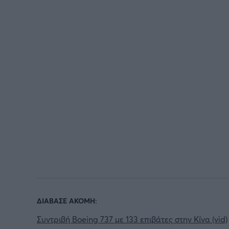
ΔΙΑΒΑΣΕ ΑΚΟΜΗ:
Συντριβή Boeing 737 με 133 επιβάτες στην Κίνα (vid)