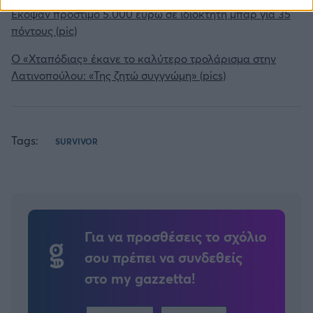
Έκοψαν πρόστιμο 5.000 ευρώ σε ιδιοκτήτη μπαρ για 35
πόντους (pic)
O «Χταπόδιας» έκανε το καλύτερο τρολάρισμα στην
Λατινοπούλου: «Της ζητώ συγγνώμη» (pics)
Tags:
SURVIVOR
Για να προσθέσεις το σχόλιο
σου πρέπει να συνδεθείς
στο my gazzetta!