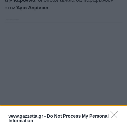
Καλαμάτα
στον
Άγιο Δομίνικο
.
Ηρακλής
Μπαρτσελόνα
Ρεάλ Μαδρίτης
Ατλέτικο Μαδρίτης
Μάντσεστερ Γιουνάιτεντ
Μάντσεστερ Σίτι
Λίβερπουλ
www.gazzetta.gr -
Do Not Process My Personal
Information
Τσέλσι