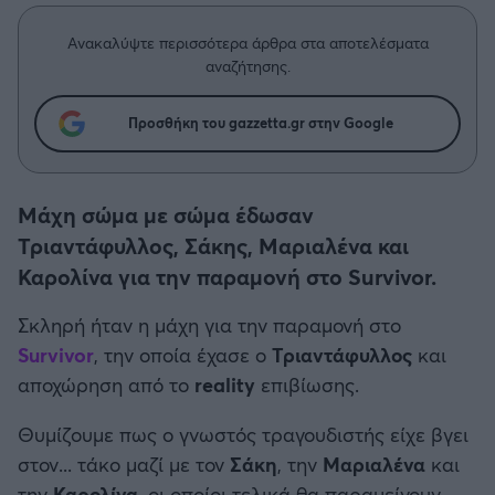
Η μητρότητα στον πάγκο
Δημήτρης Τσορμπατζόγλου
Συνεντεύξεις
Άρης
Ανακαλύψτε περισσότερα άρθρα στα αποτελέσματα
Μεγάλη μου Αγάπη
αναζήτησης.
Μια Ιστορία από την Πόλη
Λεβαδειακός
Προσθήκη του gazzetta.gr στην Google
ΟΦΗ
Μάχη σώμα με σώμα έδωσαν
Βόλος
Τριαντάφυλλος, Σάκης, Μαριαλένα και
Ατρόμητος Αθηνών
Καρολίνα για την παραμονή στο Survivor.
Σκληρή ήταν η μάχη για την παραμονή στο
Κηφισιά
Survivor
, την οποία έχασε ο
Τριαντάφυλλος
και
αποχώρηση από το
reality
επιβίωσης.
Αστέρας Τρίπολης
Θυμίζουμε πως ο γνωστός τραγουδιστής είχε βγει
Παναιτωλικός
στον... τάκο μαζί με τον
Σάκη
, την
Μαριαλένα
και
την
Καρολίνα
, οι οποίοι τελικά θα παραμείνουν