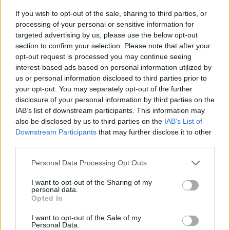
If you wish to opt-out of the sale, sharing to third parties, or
processing of your personal or sensitive information for
Άρσεναλ
targeted advertising by us, please use the below opt-out
section to confirm your selection. Please note that after your
Γιουβέντους
opt-out request is processed you may continue seeing
interest-based ads based on personal information utilized by
us or personal information disclosed to third parties prior to
Μίλαν
your opt-out. You may separately opt-out of the further
disclosure of your personal information by third parties on the
Ίντερ
IAB’s list of downstream participants. This information may
also be disclosed by us to third parties on the
IAB’s List of
Ωστόσο δεν το κατάφεραν και με άνεση, καθώς
Downstream Participants
that may further disclose it to other
Μπάγερν Μονάχου
όπως ειπώθηκε στην εκπομπή του
ΑΝΤ1
, «
Πρωινό
»
third parties.
η διαφορά ήταν πολύ μικρή.
Please note that this website/app uses one or more Google
Personal Data Processing Opt Outs
Παρί Σεν Ζερμέν
services and may gather and store information including but
Μάλιστα αποκαλύφθηκε πως συνολικά υπήρξαν
not limited to your visit or usage behaviour. You may click to
I want to opt-out of the Sharing of my
100.000 τηλεφωνήματα
για την ψηφοφορία, κάτι
personal data.
grant or deny consent to Google and its third-party tags to
Opted In
που σημαίνει οτι τα έσοδα που μοιράστηκαν κατά
use your data for below specified purposes in below Google
consent section.
σειρά πάροχοι,
Acun Medya
και
ΣΚΑΙ
ήταν
I want to opt-out of the Sale of my
Personal Data.