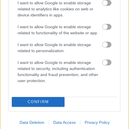
I want to allow Google to enable storage
related to analytics like cookies on web or
device identifiers in apps.
I want to allow Google to enable storage
related to functionality of the website or app.
I want to allow Google to enable storage
related to personalization.
I want to allow Google to enable storage
Τέλος, να θυμίσουμε οτι ο
Τριαντάφυλλος
για την
related to security, including authentication
συμμετοχή του στο
reality
εξασφάλισε πάνω από
functionality and fraud prevention, and other
130.000 ευρώ.
user protection.
CONFIRM
ΔΙΑΒΑΣΕ ΑΚΟΜΗ:
To best of του Τριαντάφυλλου στο Survivor: Από την
Data Deletion
Data Access
Privacy Policy
τούμπα του Ταρζάν στον... ελκυστικό κορσέ (vids)