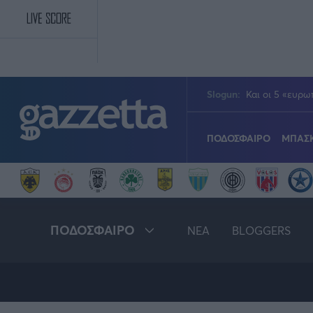
Παράκαμψη προς το κυρίως περιεχόμενο
Slogun:
Και οι 5 «ευρω
ΠΟΔΟΣΦΑΙΡΟ
ΜΠΑΣ
Πολιτική
Νίκος Αθανασίου
GMotion F1
GALACTICOS BY INTER
Stoiximan Super Le
Stoiximan GBL
Novibet Volley Lea
Τένις
PODCASTS
ΣΠΛΙΤ
ΠΟΔΟΣΦΑΙΡΟ
NEA
BLOGGERS
Τεχνολογία
Ανδρέας Δημάτος
ΜΕΤΑΒΙΒΑΣΗ BY NOVIB
Conference League
Εθνική Μπάσκετ
Κύπελλο Γυναικών
Γυμναστική
Transfer Stories
gMotion
Γιώργος Κούβαρης
Serie A
EuroCup
Κωπηλασία
Όλες οι διοργανώσεις
STOI
Γιώργος Σακελλαρίου
Μουντιάλ 2026
Τάε κβον ντο