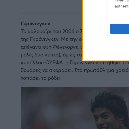
authenti
Γκρόνινγκεν
Το καλοκαίρι του 2006 ο Σουάρες μετακόμισ
της Γκρόνινγκεν. Με την ολλανδική ομάδα έκ
απέναντι στη Φέγενορντ, στις 26 Αυγούστου.
μόλις δύο λεπτά), όμως τα κατάφερε στον αμ
κυπέλλου ΟΥΕΦΑ, η Γκρόνινγκεν ηττήθηκε στο 
Σουάρες να σκοράρει. Στο πρωτάθλημα χρειάσ
«σπάσει το ρόδι».