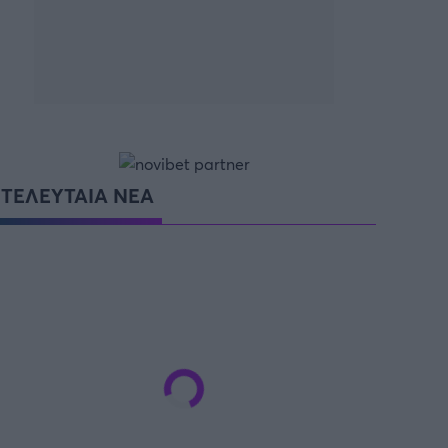
SUPER CUP Ελλάδας
ΤΕΛΕΥΤΑΙΑ ΝΕΑ