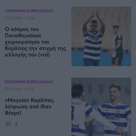
STOIXIMAN SUPER LEAGUE
Άρσεναλ
01/12/2024 - 22:04
Ο κόσμος του
Γιουβέντους
Παναθηναϊκού
χειροκρότησε τον
Καρλίτος την στιγμή της
Μίλαν
αλλαγής του (vid)
Ίντερ
Μπάγερν Μονάχου
STOIXIMAN SUPER LEAGUE
25/11/2024 - 19:56
Παρί Σεν Ζερμέν
«Μαγεία» Καρλίτος,
λύτρωση από Φαν
Βέερτ!
3