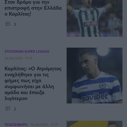
Οδηγός F1
Στον δρόμο για την
CEV Cup
Τεχνολογία
Παναγιώτης Δαλαταριώφ
Κολύμβηση
ΑΘΛΗΤΙΚΕΣ ΜΕΤΑΔΟΣΕΙΣ
Bundesliga
επιστροφή στην Ελλάδα
EuroCup
GMotion WRC
Υγεία
Challenge Cup
ο Καρλίτος!
Ανδρέας Δημάτος
Μπιτς Βόλεϊ
Ligue 1
Mundobasket
GMotion MotoGP
LIVE SCORE
Showbiz
Αντώνης Καλκαβούρας
3
Ιστιοπλοΐα
Basketaki
Εθνική Ελλάδος
GWOMEN
Αντώνης Καρπετόπουλος
Eurobasket
Κωπηλασία
Μουντιάλ 2026
Δημήτρης Κατσιώνης
ΑΘΛΗΤΙΚΗ ΗΧΩ
Ξιφασκία
Wyscout Analysis
Γιώργος Κούβαρης
ΕΚΠΟΜΠΕΣ
STOIXIMAN SUPER LEAGUE
Σκοποβολή
Ευρώπη
Κώστας Νικολακόπουλος
26/06/2025 - 17:31
GALACTICOS BY INTERWETTEN
Κόσμος
Πάλη
ΟΜΑΔΕΣ
Γιάννης Πάλλας
Καρλίτος: «Ο Ατρόμητος
GAZZ FLOOR BY NOVIBET
Νίκος Παπαδογιάννης
Τάε κβον ντο
ενοχλήθηκε για τις
ΑΕΚ
PODCASTS
POLE POSITION BY ALLWYN
φήμες πως είχα
Γιώργος Σακελλαρίου
Τζούντο
ΣΠΛΙΤ
OLD SCHOOL
συμφωνήσει με άλλη
GAZZETTA ACTS
Γιάννης Σερέτης
Ολυμπιακός
Πινγκ - πονγκ
Transfer Stories
ομάδα και έπαιζα
ΜΕΤΑΒΙΒΑΣΗ BY NOVIBET
Gazzetta For Her
Σταύρος Σουντουλίδης
GAZZETTA SPECIALS
λιγότερο»
gMotion
Μαχητικά Αθλήματα
Θέμα Ισότητας
Δημήτρης Τομαράς
ΠΑΟΚ
Unique
2
Πυγμαχία
Για τον Αλέξανδρο
Γιώργος Τσακίρης
Wyscout Analysis
Άρση Βαρών
#GiatonAlki
Παναθηναϊκός
Μιχάλης Τσαμπάς
InStat Analysis
ΠΟΔΟΣΦΑΙΡΟ
15/06/2025 - 21:37