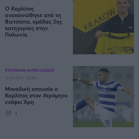
Η μητρότητα στον πάγκο
Δημήτρης Τσορμπατζόγλου
Συνεντεύξεις
Ο Καρλίτος
Άρης
Μεγάλη μου Αγάπη
ανακοινώθηκε από τη
Βιετσίστα, ομάδας 2ης
Μια Ιστορία από την Πόλη
Λεβαδειακός
κατηγορίας στην
Πολωνία
ΟΦΗ
Βόλος
STOIXIMAN SUPER LEAGUE
Ατρόμητος Αθηνών
12/04/2025 - 20:48
Μοναδική απουσία ο
Κηφισιά
Καρλίτος στον Ατρόμητο
ενόψει Άρη
Αστέρας Τρίπολης
1
Παναιτωλικός