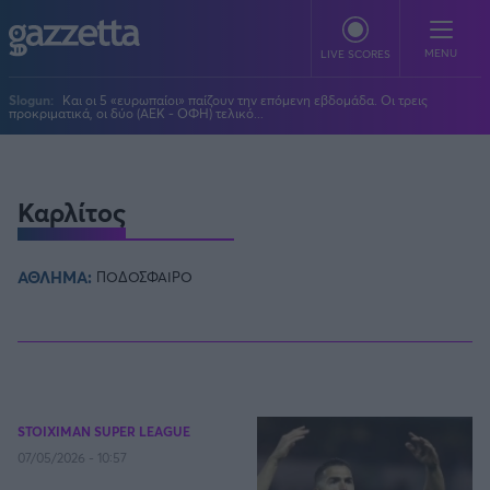
Παράκαμψη προς το κυρίως περιεχόμενο
MENU
LIVE SCORES
Slogun:
Και οι 5 «ευρωπαίοι» παίζουν την επόμενη εβδομάδα. Οι τρεις
προκριματικά, οι δύο (ΑΕΚ - ΟΦΗ) τελικό...
ΠΟΔΟΣΦΑΙΡΟ
Stoiximan Super League
Καρλίτος
ΜΠΑΣΚΕΤ
Super League 2
Stoiximan GBL
ΒΟΛΕΪ
Champions League
ΑΘΛΗΜΑ:
ΠΟΔΟΣΦΑΙΡΟ
EuroLeague
Novibet Volley League
ΑΛΛΑ ΣΠΟΡ
Europa League
Champions League
Volley League Γυναικών
Τένις
PLUS
Conference League
NBA
Pre League
Χάντμπολ
Πολιτική
Κύπελλο Ελλάδας
Εθνική Μπάσκετ
BLOGGERS
Κύπελλο Ανδρών
Πόλο
Κοινωνία
Premier League
Elite League
Νίκος Αθανασίου
GMOTION
Κύπελλο Γυναικών
STOIXIMAN SUPER LEAGUE
Διεθνή
Στίβος
La Liga
Δημήτρης Βέργος
Α1 Γυναικών
07/05/2026 - 10:57
GMotion F1
Champions League
Viral
ΠΡΩΤΟΣΕΛΙΔΑ
Γυμναστική
Serie A
Βασίλης Βλαχόπουλος
Κύπελλο Ελλάδος