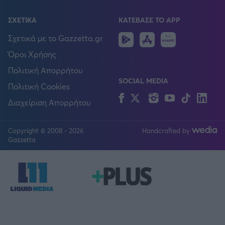
ΣΧΕΤΙΚΑ
ΚΑΤΕΒΑΣΕ ΤΟ APP
Android
IOS
Huawei
Σχετικά με το Gazzetta.gr
Όροι Χρήσης
Πολιτική Απορρήτου
SOCIAL MEDIA
Πολιτική Cookies
Facebook
Twitter
Instagram
YouTube
TikTok
Lin
Διαχείριση Απορρήτου
Copyright © 2008 - 2026
Handcrafted by
FOLLOW US
Gazzetta