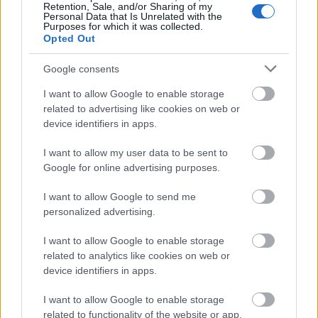
Retention, Sale, and/or Sharing of my
Over 0.5 Ισπανία γκολ & Over 6.5 Ισπανία
Personal Data that Is Unrelated with the
Purposes for which it was collected.
κόρνερ
Opted Out
Ισπανία να κερδίσει & Over 9.5 κόρνερ
Google consents
*Ισχύουν όροι & προϋποθέσεις. Αρμόδιος
I want to allow Google to enable storage
Ρυθμιστής ΕΕΕΠ. Η συμμετοχή σε τυχερά παίγνια
related to advertising like cookies on web or
device identifiers in apps.
επιτρέπεται μόνο σε άτομα άνω των 18 ετών. Η
συχνή συμμετοχή ενέχει κινδύνους εθισμού και
I want to allow my user data to be sent to
απώλειας περιουσίας. ΕΟΠΑΕ-ΓΡΑΜΜΗ
Google for online advertising purposes.
ΣΥΜΒΟΥΛΕΥΤΙΚΗΣ: 1114 ΠΑΙΞΕ ΥΠΕΥΘΥΝΑ
I want to allow Google to send me
personalized advertising.
I want to allow Google to enable storage
Διάβασε όλα τα
τελευταία νέα
της αθλητικής
related to analytics like cookies on web or
επικαιρότητας. Μάθε για όλους τους
live αγώνες σήμερα
device identifiers in apps.
και δες τις
αθλητικές μεταδόσεις
της ημέρας και της
I want to allow Google to enable storage
εβδομάδας μέσα από το υπερπλήρες Πρόγραμμα TV του
related to functionality of the website or app.