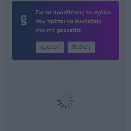
Για να προσθέσεις το σχόλιο
σου πρέπει να συνδεθείς
στο my gazzetta!
Εγγραφή
Σύνδεση