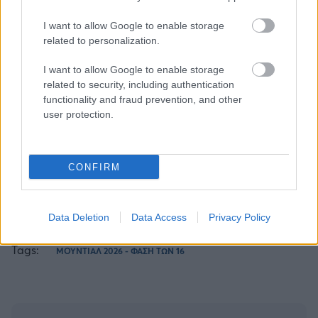
Gazzetta. Ακολούθησέ μας και στο
Google News
.
I want to allow Google to enable storage
related to personalization.
ΔΙΑΒΑΣΕ ΑΚΟΜΗ:
I want to allow Google to enable storage
related to security, including authentication
ΑΕΚ - Athens Kallithea: Τα highlights του ματς (vid)
functionality and fraud prevention, and other
user protection.
Βιτάλις: «Παράξενο να παίζεις σε φιλικό παιχνίδι με πάνω
από 15.000 κόσμο»
Άρης: «Μιρ και Παλάσιος θα βοηθήσουν», τόνισε ο
CONFIRM
Γρηγορίου
Data Deletion
Data Access
Privacy Policy
Tags:
ΜΟΥΝΤΙΑΛ 2026 - ΦΑΣΗ ΤΩΝ 16