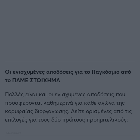
Οι ενισχυμένες αποδόσεις για το Παγκόσμιο από
το ΠΑΜΕ ΣΤΟΙΧΗΜΑ
Πολλές είναι και οι ενισχυμένες αποδόσεις που
προσφέρονται καθημερινά για κάθε αγώνα της
κορυφαίας διοργάνωσης. Δείτε ορισμένες από τις
επιλογές για τους δύο πρώτους προημιτελικούς: