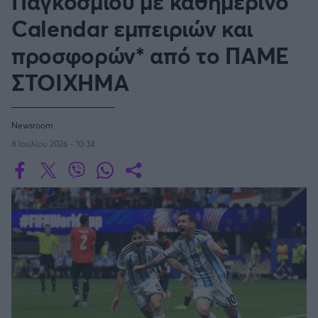
Παγκοσμίου με καθημερινό
Οδηγός F1
CEV Cup
Τεχνολογία
Παναγιώτης Δαλαταριώφ
Κολύμβηση
ΑΘΛΗΤΙΚΕΣ ΜΕΤΑΔΟΣΕΙΣ
Bundesliga
EuroCup
Calendar εμπειριών και
GMotion WRC
SERIE A
Υγεία
Challenge Cup
Ανδρέας Δημάτος
Μπιτς Βόλεϊ
Ligue 1
Mundobasket
GMotion MotoGP
LIVE SCORE
προσφορών* από το ΠΑΜΕ
Showbiz
Αντώνης Καλκαβούρας
Κύπελλο Ιταλίας
Ιστιοπλοΐα
Basketaki
Εθνική Ελλάδος
GWOMEN
ΣΤΟΙΧΗΜΑ
Αντώνης Καρπετόπουλος
Eurobasket
Κωπηλασία
Μουντιάλ 2026
Δημήτρης Κατσιώνης
LA LIGA
ΑΘΛΗΤΙΚΗ ΗΧΩ
Ξιφασκία
Wyscout Analysis
Γιώργος Κούβαρης
Newsroom
ΕΚΠΟΜΠΕΣ
Σκοποβολή
Ευρώπη
COPA DEL REY
Κώστας Νικολακόπουλος
8 Ιουλίου 2026 - 10:34
GALACTICOS BY INTERWETTEN
Κόσμος
Πάλη
ΟΜΑΔΕΣ
Γιάννης Πάλλας
GAZZ FLOOR BY NOVIBET
BUNDESLIGA
Νίκος Παπαδογιάννης
Τάε κβον ντο
ΑΕΚ
PODCASTS
POLE POSITION BY ALLWYN
Γιώργος Σακελλαρίου
Τζούντο
ΣΠΛΙΤ
LIGUE 1
OLD SCHOOL
GAZZETTA ACTS
Γιάννης Σερέτης
Ολυμπιακός
Πινγκ - πονγκ
Transfer Stories
ΜΕΤΑΒΙΒΑΣΗ BY NOVIBET
Gazzetta For Her
Σταύρος Σουντουλίδης
GAZZETTA SPECIALS
gMotion
SüPER LIG
Μαχητικά Αθλήματα
Θέμα Ισότητας
Δημήτρης Τομαράς
ΠΑΟΚ
Unique
Πυγμαχία
Για τον Αλέξανδρο
Γιώργος Τσακίρης
Wyscout Analysis
PREMIER LEAGUE Ρωσίας
Άρση Βαρών
#GiatonAlki
Παναθηναϊκός
Μιχάλης Τσαμπάς
InStat Analysis