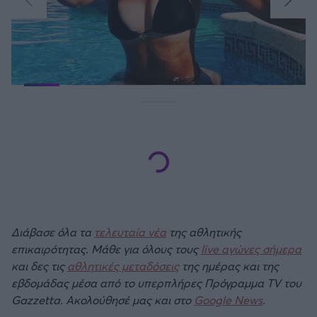
Διάβασε όλα τα
τελευταία νέα
της αθλητικής
επικαιρότητας. Μάθε για όλους τους
live αγώνες σήμερα
και δες τις
αθλητικές μεταδόσεις
της ημέρας και της
εβδομάδας μέσα από το υπερπλήρες Πρόγραμμα TV του
Gazzetta. Ακολούθησέ μας και στο
Google News
.