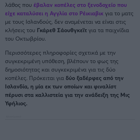
λάθος που
έβαλαν κοπέλες στο ξενοδοχείο που
Καλαμάτα
Προκριματικά MUNDIAL 2026
είχε καταλύσει η Αγγλία στο Ρέικιαβικ
για το ματς
με τους Ισλανδούς, δεν αναμένεται να είναι στις
Ηρακλής
Προκριματικά EURO
κλήσεις του
Γκάρεθ Σάουθγκεϊτ
για τα παιχνίδια
του Οκτωβρίου.
Μπαρτσελόνα
CONFERENCE LEAGUE
Περισσότερες πληροφορίες σχετικά με την
Ρεάλ Μαδρίτης
συγκεκριμένη υπόθεση, βλέπουν το φως της
Διεθνή Φιλικά
δημοσιότητας και συγκεκριμένα για τις δύο
Ατλέτικο Μαδρίτης
κοπέλες. Πρόκειται για
δύο ξαδέρφες από την
Ποδόσφαιρο Γυναικών
Ισλανδία, η μία εκ των οποίων και φιναλίστ
Μάντσεστερ Γιουνάιτεντ
πέρυσι στα καλλιστεία για την ανάδειξη της Μις
EFL CUP
Υφήλιος.
Μάντσεστερ Σίτι
COPA AFRICA
Λίβερπουλ
MLS
Τσέλσι