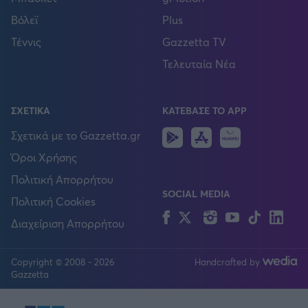
Βόλεϊ
Plus
Τέννις
Gazzetta TV
Τελευταία Νέα
ΣΧΕΤΙΚΑ
ΚΑΤΕΒΑΣΕ ΤΟ APP
Android
IOS
Huawei
Σχετικά με το Gazzetta.gr
Όροι Χρήσης
Πολιτική Απορρήτου
SOCIAL MEDIA
Πολιτική Cookies
Facebook
Twitter
Instagram
YouTube
TikTok
Lin
Διαχείριση Απορρήτου
Copyright © 2008 - 2026
Handcrafted by
FOLLOW US
Gazzetta