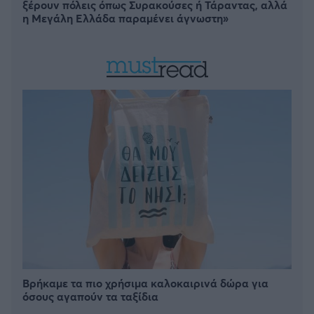
ξέρουν πόλεις όπως Συρακούσες ή Τάραντας, αλλά
η Μεγάλη Ελλάδα παραμένει άγνωστη»
Βρήκαμε τα πιο χρήσιμα καλοκαιρινά δώρα για
όσους αγαπούν τα ταξίδια