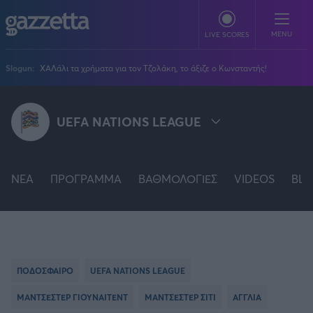
Παράκαμψη προς το κυρίως περιεχόμενο
MENU
LIVE SCORES
Slogun:
ΧΑΛάλι τα χρήματα για τον Τζολάκη, το άξιζε ο Κωνσταντής!
ΠΟΔΟΣΦΑΙΡΟ
UEFA NATIONS LEAGUE
Stoiximan Super League
ΜΠΑΣΚΕΤ
Super League 2
Stoiximan GBL
Όλες οι διοργανώσεις
ΒΟΛΕΪ
Champions League
NEA
EuroLeague
ΠΡΟΓΡΑΜΜΑ
ΒΑΘΜΟΛΟΓΙΕΣ
VIDEOS
BL
Novibet Volley League
ΑΛΛΑ ΣΠΟΡ
STOIXIMAN SUPER LEAGUE
Europa League
Champions League
Volley League Γυναικών
Τένις
PLUS
Conference League
NBA
SUPER LEAGUE 2
Pre League
Χάντμπολ
Πολιτική
Κύπελλο Ελλάδας
Εθνική Μπάσκετ
BLOGGERS
Κύπελλο Ανδρών
Πόλο
Κοινωνία
Premier League
PREMIER LEAGUE
Elite League
Νίκος Αθανασίου
ΠΟΔΟΣΦΑΙΡΟ
UEFA NATIONS LEAGUE
GMOTION
Κύπελλο Γυναικών
Διεθνή
Στίβος
La Liga
Δημήτρης Βέργος
Α1 Γυναικών
GMotion F1
Champions League
ΜΑΝΤΣΕΣΤΕΡ ΓΙΟΥΝΑΙΤΕΝΤ
ΜΑΝΤΣΕΣΤΕΡ ΣΙΤΙ
ΑΓΓΛΙΑ
Viral
FA CUP
ΠΡΩΤΟΣΕΛΙΔΑ
Γυμναστική
Serie A
Βασίλης Βλαχόπουλος
Κύπελλο Ελλάδος