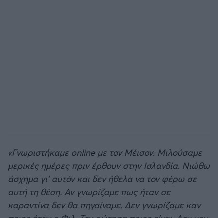
«Γνωριστήκαμε online με τον Μέισον. Μιλούσαμε
μερικές ημέρες πριν έρθουν στην Ισλανδία. Νιώθω
άσχημα γι' αυτόν και δεν ήθελα να τον φέρω σε
αυτή τη θέση. Αν γνωρίζαμε πως ήταν σε
καραντίνα δεν θα πηγαίναμε. Δεν γνωρίζαμε καν