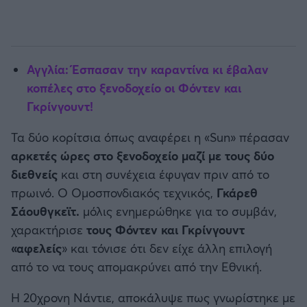
Αγγλία: Έσπασαν την καραντίνα κι έβαλαν
κοπέλες στο ξενοδοχείο οι Φόντεν και
Γκρίνγουντ!​
Τα δύο κορίτσια όπως αναφέρει η «Sun» πέρασαν
αρκετές ώρες στο ξενοδοχείο μαζί με τους δύο
διεθνείς
και στη συνέχεια έφυγαν πριν από το
πρωινό. Ο Ομοσπονδιακός τεχνικός,
Γκάρεθ
Σάουθγκεϊτ.
μόλις ενημερώθηκε για το συμβάν,
χαρακτήρισε
τους Φόντεν και Γκρίνγουντ
«αφελείς
» και τόνισε ότι δεν είχε άλλη επιλογή
από το να τους απομακρύνει από την Εθνική.
Η 20χρονη Νάντιε, αποκάλυψε πως γνωρίστηκε με