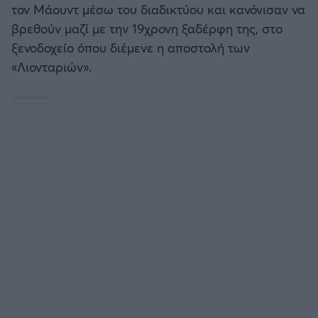
τον Μάουντ μέσω του διαδικτύου και κανόνισαν να
βρεθούν μαζί με την 19χρονη ξαδέρφη της, στο
ξενοδοχείο όπου διέμενε η αποστολή των
«Λιονταριών».