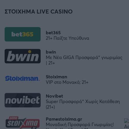
ΣΤΟΙΧΗΜΑ LIVE CASINO
bet365
21+ Παίξτε Υπεύθυνα
bwin
Με Νέα GIGA Προσφορά* γνωριμίας
| 21+
Stoiximan
VIP στο Μονακό; 21+
Novibet
Super Προσφορά* Χωρίς Κατάθεση
(21+)
Pamestoixima.gr
Μοναδική Προσφορά Γνωριμίας!