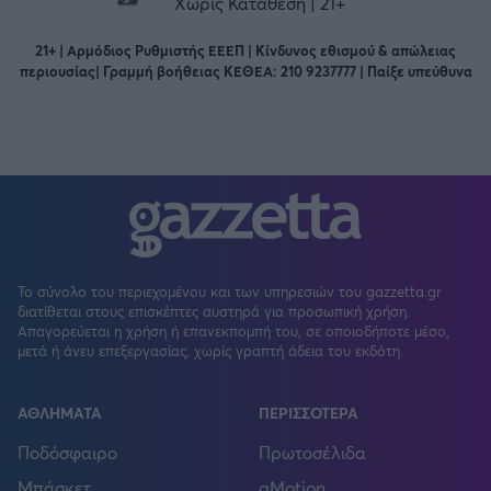
Χωρίς Κατάθεση | 21+
21+ | Αρμόδιος Ρυθμιστής ΕΕΕΠ | Κίνδυνος εθισμού & απώλειας
περιουσίας| Γραμμή βοήθειας ΚΕΘΕΑ: 210 9237777 | Παίξε υπεύθυνα
Το σύνολο του περιεχομένου και των υπηρεσιών του gazzetta.gr
διατίθεται στους επισκέπτες αυστηρά για προσωπική χρήση.
Απαγορεύεται η χρήση ή επανεκπομπή του, σε οποιοδήποτε μέσο,
μετά ή άνευ επεξεργασίας, χωρίς γραπτή άδεια του εκδότη.
ΑΘΛΗΜΑΤΑ
ΠΕΡΙΣΣΟΤΕΡΑ
Ποδόσφαιρο
Πρωτοσέλιδα
Μπάσκετ
gMotion