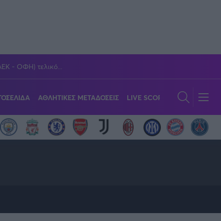
ΑΕΚ - ΟΦΗ) τελικό...
ΟΣΕΛΙΔΑ
ΑΘΛΗΤΙΚΕΣ ΜΕΤΑΔΟΣΕΙΣ
LIVE SCORE
GWOMEN
Α
όπουλος
C
ION BY ALLWYN
ns League
ns League
gue
NBA
Viral
Παναγιώτης Δαλαταριώφ
GMotion MotoGP
OLD SCHOOL
Europa League
Κύπελλο Ανδρών
Στίβος
TA SPECIALS
πετόπουλος
Δημήτρης Κατσιώνης
 League
ικών
p
λεϊ
La Liga
Κύπελλο Ελλάδος
Challenge Cup
Ιστιοπλοΐα
Analysis
alysis
ας
Νίκος Παπαδογιάννης
i
λή
Εθνική Ελλάδος
Eurobasket
Πάλη
ξεις
PREMIER LEAGUE
τουλίδης
Δημήτρης Τομαράς
μου Αγάπη
πονγκ
Κόσμος
Μαχητικά Αθλήματα