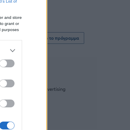
B’s List of
er and store
to grant or
ed purposes
Δείτε όλο το πρόγραμμα