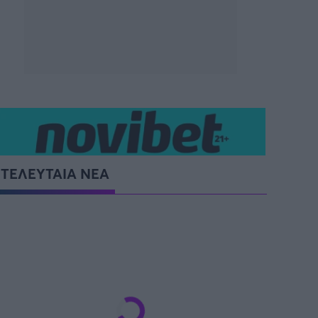
SUPER CUP Ελλάδας
ΤΕΛΕΥΤΑΙΑ ΝΕΑ