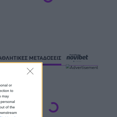
ΑΘΛΗΤΙΚΕΣ ΜΕΤΑΔΟΣΕΙΣ
sonal or
ection to
ou may
 personal
out of the
 downstream