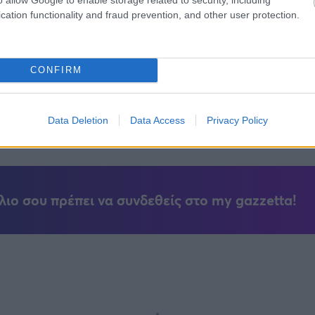
cation functionality and fraud prevention, and other user protection.
CONFIRM
ην Παναχαϊκή
Data Deletion
Data Access
Privacy Policy
λιο σου πρέπει να συνδεθείς στο my gazzetta!