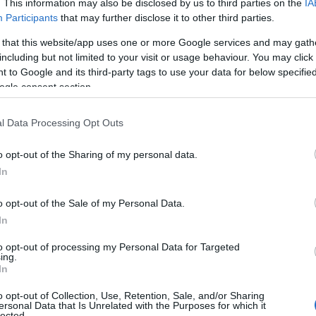
rleague 2. Συγκεκριμένα η
. This information may also be disclosed by us to third parties on the
IA
Participants
that may further disclose it to other third parties.
 ευθείας στη Super League και η
13η ομάδα της «μεγάλης κατηγορίας».
 that this website/app uses one or more Google services and may gath
including but not limited to your visit or usage behaviour. You may click 
 to Google and its third-party tags to use your data for below specifi
(πρόεδρος της Ένωσης Σούπερ Λιγκ 2-Φούτμπολ
ogle consent section.
. της ΕΠΟ) ψήφισαν την άνοδο δύο ομάδων
ρ Λιγκ.
l Data Processing Opt Outs
ρα Ρόδου και ΟΦ Ιεράπετρας για τον φάκελο
o opt-out of the Sharing of my personal data.
να γίνει ΠΑΕ καθώς θα συμμετάσχει στην Φούτμπολ
In
o opt-out of the Sale of my Personal Data.
In
to opt-out of processing my Personal Data for Targeted
ing.
In
o opt-out of Collection, Use, Retention, Sale, and/or Sharing
ersonal Data that Is Unrelated with the Purposes for which it
lected.