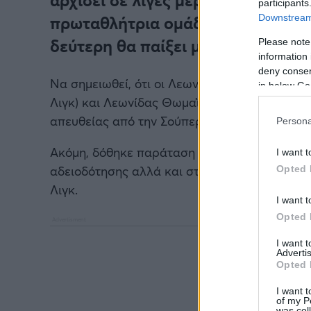
αρχίσει σε λίγες μέρες στην Supe
participants
Downstream 
πρωταθλήτρια ομάδα ανεβαίνει απ’
δεύτερη θα παίξει μπαράζ με την 
Please note
information 
deny consent
Να σημειωθεί, ότι οι Λεωνίδας Λεουτσάκος 
in below Go
Λιγκ) και Λεωνίδας Θωμαΐδης (μέλος της Ε.Ε
απευθείας από την Σούπερ Λιγκ 2, στην Σούπε
Persona
Ακόμη, δόθηκε παράταση έως 20/10 σε Διαγό
I want t
αδειοδότησης αλλά και στον ΑΣ Σαντορίνης 
Opted 
Λιγκ.
I want t
Opted 
I want 
Advertis
Opted 
I want t
of my P
was col