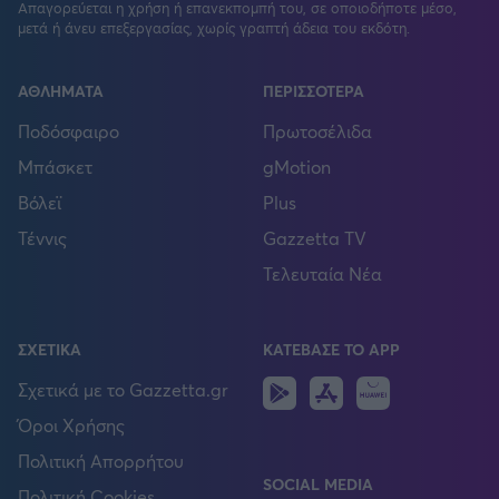
Απαγορεύεται η χρήση ή επανεκπομπή του, σε οποιοδήποτε μέσο,
μετά ή άνευ επεξεργασίας, χωρίς γραπτή άδεια του εκδότη.
ΑΘΛΗΜΑΤΑ
ΠΕΡΙΣΣΟΤΕΡΑ
Ποδόσφαιρο
Πρωτοσέλιδα
Μπάσκετ
gMotion
Βόλεϊ
Plus
Τέννις
Gazzetta TV
Τελευταία Νέα
ΣΧΕΤΙΚΑ
ΚΑΤΕΒΑΣΕ ΤΟ APP
Android
IOS
Huawei
Σχετικά με το Gazzetta.gr
Όροι Χρήσης
Πολιτική Απορρήτου
SOCIAL MEDIA
Πολιτική Cookies