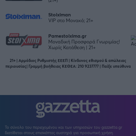
Stoiximan
VIP στο Μονακό; 21+
Pamestoixima.gr
Μοναδική Προσφορά Γνωριμίας!
Χωρίς Κατάθεση | 21+
21+ | Αρμόδιος Ρυθμιστής ΕΕΕΠ | Κίνδυνος εθισμού & απώλειας
περιουσίας| Γραμμή βοήθειας ΚΕΘΕΑ: 210 9237777 | Παίξε υπεύθυνα
Το σύνολο του περιεχομένου και των υπηρεσιών του gazzetta.gr
διατίθεται στους επισκέπτες αυστηρά για προσωπική χρήση.