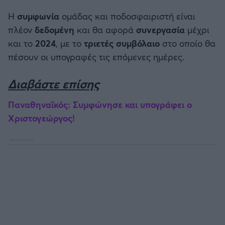
Η
συμφωνία
ομάδας και ποδοσφαιριστή είναι
πλέον
δεδομένη
και θα αφορά
συνεργασία
μέχρι
και το
2024
, με το
τριετές συμβόλαιο
στο οποίο θα
πέσουν οι υπογραφές τις επόμενες ημέρες.
Διαβάστε επίσης
Παναθηναϊκός: Συμφώνησε και υπογράφει ο
Χριστογεώργος!