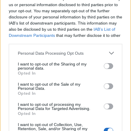
Η Γιούβε και η πράσινη «απόχρωση» ενός success
us or personal information disclosed to third parties prior to
story! (pics & vid)
your opt-out. You may separately opt-out of the further
disclosure of your personal information by third parties on the
Ο Παναθηναϊκός «δένει» το μεγαλύτερό του
IAB’s list of downstream participants. This information may
also be disclosed by us to third parties on the
IAB’s List of
ταλέντο!
Downstream Participants
that may further disclose it to other
third parties.
Please note that this website/app uses one or more Google
Personal Data Processing Opt Outs
services and may gather and store information including but
not limited to your visit or usage behaviour. You may click to
I want to opt-out of the Sharing of my
personal data.
grant or deny consent to Google and its third-party tags to
Διάβασε όλα τα
τελευταία νέα
της αθλητικής
Opted In
use your data for below specified purposes in below Google
επικαιρότητας. Μάθε για όλους τους
live αγώνες σήμερα
consent section.
I want to opt-out of the Sale of my
και δες τις
αθλητικές μεταδόσεις
της ημέρας και της
Personal Data.
εβδομάδας μέσα από το υπερπλήρες Πρόγραμμα TV του
Opted In
Gazzetta. Ακολούθησέ μας και στο
Google News
.
I want to opt-out of processing my
Personal Data for Targeted Advertising.
Opted In
I want to opt-out of Collection, Use,
ΔΙΑΒΑΣΕ ΑΚΟΜΗ:
Retention, Sale, and/or Sharing of my