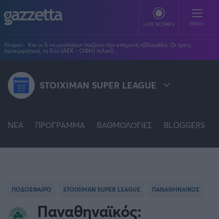
Παράκαμψη προς το κυρίως περιεχόμενο
MENU
LIVE SCORES
Slogun:
Και οι 5 «ευρωπαίοι» παίζουν την επόμενη εβδομάδα. Οι τρεις
προκριματικά, οι δύο (ΑΕΚ - ΟΦΗ) τελικό...
ΠΟΔΟΣΦΑΙΡΟ
STOIXIMAN SUPER LEAGUE
Stoiximan Super League
ΜΠΑΣΚΕΤ
Super League 2
Stoiximan GBL
Όλες οι διοργανώσεις
ΒΟΛΕΪ
Champions League
NEA
EuroLeague
ΠΡΟΓΡΑΜΜΑ
ΒΑΘΜΟΛΟΓΙΕΣ
BLOGGERS
Novibet Volley League
ΑΛΛΑ ΣΠΟΡ
STOIXIMAN SUPER LEAGUE
Europa League
Champions League
Volley League Γυναικών
Τένις
PLUS
Conference League
NBA
SUPER LEAGUE 2
Pre League
Χάντμπολ
Πολιτική
Κύπελλο Ελλάδας
Εθνική Μπάσκετ
BLOGGERS
Κύπελλο Ανδρών
Πόλο
Κοινωνία
Premier League
PREMIER LEAGUE
Elite League
Νίκος Αθανασίου
ΠΟΔΟΣΦΑΙΡΟ
STOIXIMAN SUPER LEAGUE
ΠΑΝΑΘΗΝΑΙΚΟΣ
GMOTION
Κύπελλο Γυναικών
Διεθνή
Στίβος
La Liga
Δημήτρης Βέργος
Α1 Γυναικών
Παναθηναϊκός:
GMotion F1
Champions League
Viral
FA CUP
ΠΡΩΤΟΣΕΛΙΔΑ
Γυμναστική
Serie A
Βασίλης Βλαχόπουλος
Κύπελλο Ελλάδος