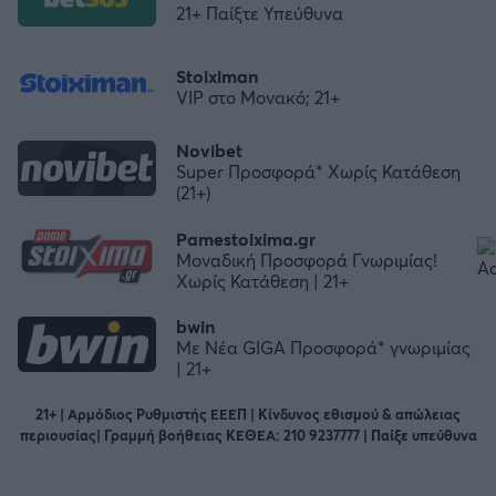
21+ Παίξτε Υπεύθυνα
Stoiximan
VIP στο Μονακό; 21+
Novibet
Super Προσφορά* Χωρίς Κατάθεση
(21+)
Pamestoixima.gr
Μοναδική Προσφορά Γνωριμίας!
Χωρίς Κατάθεση | 21+
bwin
Με Νέα GIGA Προσφορά* γνωριμίας
| 21+
21+ | Αρμόδιος Ρυθμιστής ΕΕΕΠ | Κίνδυνος εθισμού & απώλειας
περιουσίας| Γραμμή βοήθειας ΚΕΘΕΑ: 210 9237777 | Παίξε υπεύθυνα