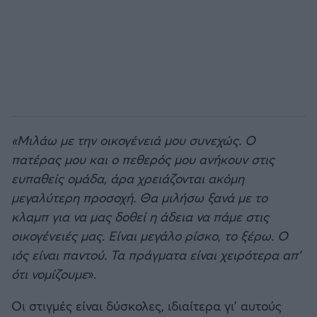
«Μιλάω με την οικογένειά μου συνεχώς. Ο
πατέρας μου και ο πεθερός μου ανήκουν στις
ευπαθείς ομάδα, άρα χρειάζονται ακόμη
μεγαλύτερη προσοχή. Θα μιλήσω ξανά με το
κλαμπ για να μας δοθεί η άδεια να πάμε στις
οικογένειές μας. Είναι μεγάλο ρίσκο, το ξέρω. Ο
ιός είναι παντού. Τα πράγματα είναι χειρότερα απ’
ότι νομίζουμε
».
Οι στιγμές είναι δύσκολες, ιδιαίτερα γι’ αυτούς