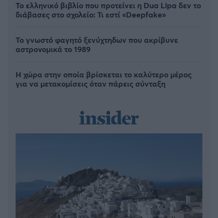
Το ελληνικό βιβλίο που προτείνει η Dua Lipa δεν το
διάβασες στο σχολείο: Τι εστί «Deepfake»
Το γνωστό φαγητό ξενύχτηδων που ακρίβυνε
αστρονομικά το 1989
Η χώρα στην οποία βρίσκεται το καλύτερο μέρος
για να μετακομίσεις όταν πάρεις σύνταξη