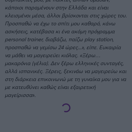
κάποιοι παραμένουν στην Ελλάδα και είναι
κλεισμένοι μέσα, άλλοι βρίσκονται στις χώρες του.
Προσπαθώ να έχω το σπίτι μου καθαρό, κάνω
ασκήσεις, κατέβασα κι ένα ακόμη πρόγραμμα
personal trainer, διαβάζω, παίζω play station,
προσπαθώ να γεμίσω 24 ώρες...», είπε. Ευκαιρία
να μάθει να μαγειρεύει κιόλας. «Ξέρω…
μακαρόνια (γέλια). Δεν ξέρω ελληνικές συνταγές,
αλλά ισπανικές. Ξέρεις, ξεκινάω να μαγειρεύω και
στη διάρκεια επικοινωνώ με τη γυναίκα μου για να
με κατευθύνει καθώς είναι εξαιρετική
μαγείρισσα
».