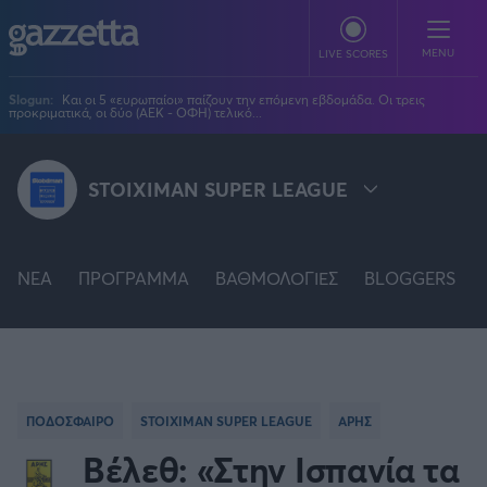
Παράκαμψη προς το κυρίως περιεχόμενο
MENU
LIVE SCORES
Slogun:
Και οι 5 «ευρωπαίοι» παίζουν την επόμενη εβδομάδα. Οι τρεις
προκριματικά, οι δύο (ΑΕΚ - ΟΦΗ) τελικό...
ΠΟΔΟΣΦΑΙΡΟ
STOIXIMAN SUPER LEAGUE
Stoiximan Super League
ΜΠΑΣΚΕΤ
Super League 2
Stoiximan GBL
Όλες οι διοργανώσεις
ΒΟΛΕΪ
Champions League
NEA
EuroLeague
ΠΡΟΓΡΑΜΜΑ
ΒΑΘΜΟΛΟΓΙΕΣ
BLOGGERS
Novibet Volley League
ΑΛΛΑ ΣΠΟΡ
STOIXIMAN SUPER LEAGUE
Europa League
Champions League
Volley League Γυναικών
Τένις
PLUS
Conference League
NBA
SUPER LEAGUE 2
Pre League
Χάντμπολ
Πολιτική
Κύπελλο Ελλάδας
Εθνική Μπάσκετ
BLOGGERS
Κύπελλο Ανδρών
Πόλο
Κοινωνία
Premier League
PREMIER LEAGUE
Elite League
Νίκος Αθανασίου
ΠΟΔΟΣΦΑΙΡΟ
STOIXIMAN SUPER LEAGUE
ΑΡΗΣ
GMOTION
Κύπελλο Γυναικών
Διεθνή
Στίβος
La Liga
Δημήτρης Βέργος
Α1 Γυναικών
Βέλεθ: «Στην Ισπανία τα
GMotion F1
Champions League
Viral
FA CUP
ΠΡΩΤΟΣΕΛΙΔΑ
Γυμναστική
Serie A
Βασίλης Βλαχόπουλος
Κύπελλο Ελλάδος