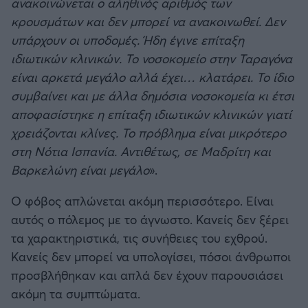
ανακοινώνεται ο αληθινός αριθμός των
κρουσμάτων και δεν μπορεί να ανακοινωθεί. Δεν
υπάρχουν οι υποδομές. Ήδη έγινε επίταξη
ιδιωτικών κλινικών. Το νοσοκομείο στην Ταραγόνα
είναι αρκετά μεγάλο αλλά έχει… κλατάρει. Το ίδιο
συμβαίνει και με άλλα δημόσια νοσοκομεία κι έτσι
αποφασίστηκε η επίταξη ιδιωτικών κλινικών γιατί
χρειάζονται κλίνες. Το πρόβλημα είναι μικρότερο
στη Νότια Ισπανία. Αντιθέτως, σε Μαδρίτη και
Βαρκελώνη είναι μεγάλο
».
Ο φόβος απλώνεται ακόμη περισσότερο. Είναι
αυτός ο πόλεμος με το άγνωστο. Κανείς δεν ξέρει
τα χαρακτηριστικά, τις συνήθειες του εχθρού.
Κανείς δεν μπορεί να υπολογίσει, πόσοι άνθρωποι
προσβλήθηκαν και απλά δεν έχουν παρουσιάσει
ακόμη τα συμπτώματα.