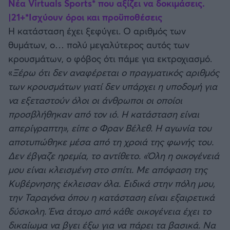
Νέα Virtuals Sports* που αξίζει να δοκιμάσεις.
Καλαμάτα
|21+*Ισχύουν όροι και προϋποθέσεις
Προκριματικά MUNDIAL 2026
Η κατάσταση έχει ξεφύγει. Ο αριθμός των
Ηρακλής
θυμάτων, ο… πολύ μεγαλύτερος αυτός των
Προκριματικά EURO
κρουσμάτων, ο φόβος ότι πάμε για εκτροχιασμό.
Μπαρτσελόνα
«
Ξέρω ότι δεν αναφέρεται ο πραγματικός αριθμός
CONFERENCE LEAGUE
των κρουσμάτων γιατί δεν υπάρχει η υποδομή για
Ρεάλ Μαδρίτης
να εξεταστούν όλοι οι άνθρωποι οι οποίοι
Διεθνή Φιλικά
προσβλήθηκαν από τον ιό. Η κατάσταση είναι
Ατλέτικο Μαδρίτης
απερίγραπτη», είπε ο Φραν Βέλεθ. Η αγωνία του
Ποδόσφαιρο Γυναικών
αποτυπώθηκε μέσα από τη χροιά της φωνής του.
Μάντσεστερ Γιουνάιτεντ
Δεν έβγαζε ηρεμία, το αντίθετο. «Όλη η οικογένειά
EFL CUP
μου είναι κλεισμένη στο σπίτι. Με απόφαση της
Μάντσεστερ Σίτι
Κυβέρνησης έκλεισαν όλα. Ειδικά στην πόλη μου,
COPA AFRICA
την Ταραγόνα όπου η κατάσταση είναι εξαιρετικά
Λίβερπουλ
δύσκολη. Ένα άτομο από κάθε οικογένεια έχει το
MLS
δικαίωμα να βγει έξω για να πάρει τα βασικά. Να
Τσέλσι