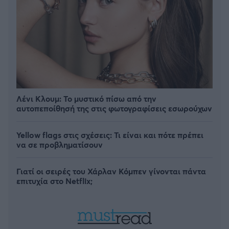
Λένι Κλουμ: Το μυστικό πίσω από την
αυτοπεποίθησή της στις φωτογραφίσεις εσωρούχων
Yellow flags στις σχέσεις: Τι είναι και πότε πρέπει
να σε προβληματίσουν
Γιατί οι σειρές του Χάρλαν Κόμπεν γίνονται πάντα
επιτυχία στο Netflix;