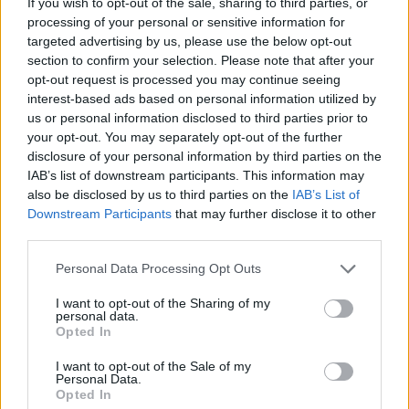
If you wish to opt-out of the sale, sharing to third parties, or
processing of your personal or sensitive information for
targeted advertising by us, please use the below opt-out
section to confirm your selection. Please note that after your
Για να προσθέσεις το σχόλιο
opt-out request is processed you may continue seeing
interest-based ads based on personal information utilized by
σου πρέπει να συνδεθείς
us or personal information disclosed to third parties prior to
στο my gazzetta!
your opt-out. You may separately opt-out of the further
disclosure of your personal information by third parties on the
IAB’s list of downstream participants. This information may
Εγγραφή
Σύνδεση
also be disclosed by us to third parties on the
IAB’s List of
Downstream Participants
that may further disclose it to other
third parties.
Please note that this website/app uses one or more Google
Personal Data Processing Opt Outs
services and may gather and store information including but
Συνδέσου και κάνε το πρώτο σχόλιο...
not limited to your visit or usage behaviour. You may click to
I want to opt-out of the Sharing of my
personal data.
grant or deny consent to Google and its third-party tags to
Opted In
use your data for below specified purposes in below Google
consent section.
I want to opt-out of the Sale of my
Personal Data.
Opted In