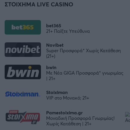
ΣΤΟΙΧΗΜΑ LIVE CASINO
bet365
21+ Παίξτε Υπεύθυνα
Novibet
Super Προσφορά* Χωρίς Κατάθεση
(21+)
bwin
Με Νέα GIGA Προσφορά* γνωριμίας
| 21+
Stoiximan
VIP στο Μονακό; 21+
Pamestoixima.gr
Μοναδική Προσφορά Γνωριμίας!
Χωρίς Κατάθεση | 21+