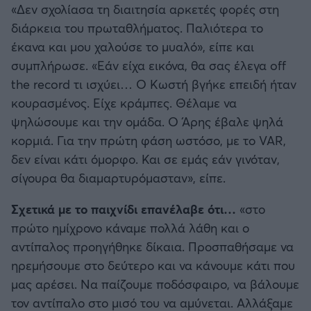
«Δεν σχολίασα τη διαιτησία αρκετές φορές στη
Καλαμάτα
διάρκεια του πρωταθλήματος. Παλιότερα το
Προκριματικά MUNDIAL 2026
έκανα και μου χαλούσε το μυαλό», είπε και
Ηρακλής
συμπλήρωσε. «Εάν είχα εικόνα, θα σας έλεγα off
Προκριματικά EURO
the record τι ισχύει… Ο Κωστή βγήκε επειδή ήταν
Μπαρτσελόνα
CONFERENCE LEAGUE
κουρασμένος. Είχε κράμπες. Θέλαμε να
ψηλώσουμε και την ομάδα. Ο Άρης έβαλε ψηλά
Ρεάλ Μαδρίτης
Διεθνή Φιλικά
κορμιά. Για την πρώτη φάση ωστόσο, με το VAR,
δεν είναι κάτι όμορφο. Και σε εμάς εάν γινόταν,
Ατλέτικο Μαδρίτης
Ποδόσφαιρο Γυναικών
σίγουρα θα διαμαρτυρόμασταν», είπε.
Μάντσεστερ Γιουνάιτεντ
Σχετικά με το παιχνίδι επανέλαβε ότι…
«στο
EFL CUP
πρώτο ημίχρονο κάναμε πολλά λάθη και ο
Μάντσεστερ Σίτι
αντίπαλος προηγήθηκε δίκαια. Προσπαθήσαμε να
COPA AFRICA
ηρεμήσουμε στο δεύτερο και να κάνουμε κάτι που
Λίβερπουλ
μας αρέσει. Να παίζουμε ποδόσφαιρο, να βάλουμε
MLS
τον αντίπαλο στο μισό του να αμύνεται. Αλλάξαμε
Τσέλσι