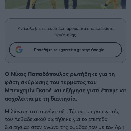
Η μητρότητα στον πάγκο
Δημήτρης Τσορμπατζόγλου
Κύπελλο Γερμανίας
Συνεντεύξεις
Άρης
Μεγάλη μου Αγάπη
Κύπελλο Ελλάδος
Μια Ιστορία από την Πόλη
Λεβαδειακός
Ανακαλύψτε περισσότερα άρθρα στα αποτελέσματα
CHAMPIONS LEAGUE
αναζήτησης.
ΟΦΗ
EUROPA LEAGUE
Προσθήκη του gazzetta.gr στην Google
Βόλος
UEFA NATIONS LEAGUE
Ατρόμητος Αθηνών
Ο Νίκος Παπαδόπουλος ρωτήθηκε για τη
COPA AMERICA
φάση ακύρωσης του τέρματος του
Κηφισιά
Μπενχαμίν Γκαρέ και εξήγησε γιατί έπαψε να
Μουντιάλ 2026
ασχολείται με τη διαιτησία.
Αστέρας Τρίπολης
Μιλώντας στη συνέντευξη Τύπου, ο προπονητής
EURO
του Λεβαδειακού ρωτήθηκε για το επίπεδο
Παναιτωλικός
διαιτησίας στον αγώνα της ομάδας του με τον Άρη.
Γ' Εθνική