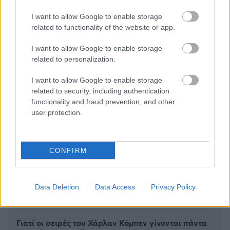
I want to allow Google to enable storage
related to functionality of the website or app.
I want to allow Google to enable storage
related to personalization.
I want to allow Google to enable storage
related to security, including authentication
functionality and fraud prevention, and other
user protection.
Λένι Κλουμ: Το μυστικό πίσω από την
CONFIRM
αυτοπεποίθησή της στις φωτογραφίσεις εσωρούχων
Yellow flags στις σχέσεις: Τι είναι και πότε πρέπει
Data Deletion
Data Access
Privacy Policy
να σε προβληματίσουν
Γιατί οι σειρές του Χάρλαν Κόμπεν γίνονται πάντα