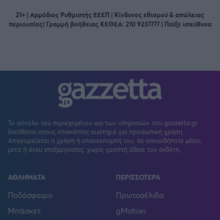
21+ | Αρμόδιος Ρυθμιστής ΕΕΕΠ | Κίνδυνος εθισμού & απώλειας
περιουσίας| Γραμμή βοήθειας ΚΕΘΕΑ: 210 9237777 | Παίξε υπεύθυνα
Το σύνολο του περιεχομένου και των υπηρεσιών του gazzetta.gr
διατίθεται στους επισκέπτες αυστηρά για προσωπική χρήση.
Απαγορεύεται η χρήση ή επανεκπομπή του, σε οποιοδήποτε μέσο,
μετά ή άνευ επεξεργασίας, χωρίς γραπτή άδεια του εκδότη.
ΑΘΛΗΜΑΤΑ
ΠΕΡΙΣΣΟΤΕΡΑ
Ποδόσφαιρο
Πρωτοσέλιδα
Μπάσκετ
gMotion