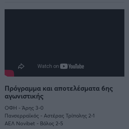
Πρόγραμμα και αποτελέσματα 6ης
αγωνιστικής
ΟΦΗ - Άρης 3-0
Πανσερραϊκός - Αστέρας Τρίπολης 2-1
ΑΕΛ Novibet - Βόλος 2-5