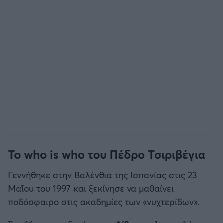
To who is who του Πέδρο Τσιριβέγια
Γεννήθηκε στην Βαλένθια της Ισπανίας στις 23
Μαΐου του 1997 και ξεκίνησε να μαθαίνει
ποδόσφαιρο στις ακαδημίες των «νυχτερίδων».