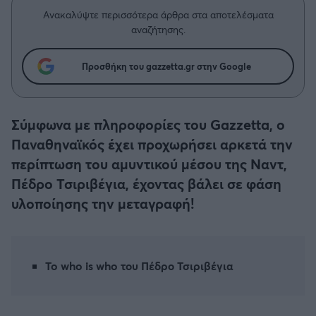
Η μητρότητα στον πάγκο
Δημήτρης Τσορμπατζόγλου
Κύπελλο Γερμανίας
Συνεντεύξεις
Ανακαλύψτε περισσότερα άρθρα στα αποτελέσματα
Άρης
Μεγάλη μου Αγάπη
αναζήτησης.
Κύπελλο Ελλάδος
Μια Ιστορία από την Πόλη
Λεβαδειακός
Προσθήκη του gazzetta.gr στην Google
CHAMPIONS LEAGUE
ΟΦΗ
EUROPA LEAGUE
Σύμφωνα με πληροφορίες του Gazzetta, ο
Βόλος
Παναθηναϊκός έχει προχωρήσει αρκετά την
UEFA NATIONS LEAGUE
περίπτωση του αμυντικού μέσου της Ναντ,
Ατρόμητος Αθηνών
Πέδρο Τσιριβέγια, έχοντας βάλει σε φάση
COPA AMERICA
υλοποίησης την μεταγραφή!
Κηφισιά
Μουντιάλ 2026
Αστέρας Τρίπολης
To who is who του Πέδρο Τσιριβέγια
EURO
Παναιτωλικός
Γ' Εθνική