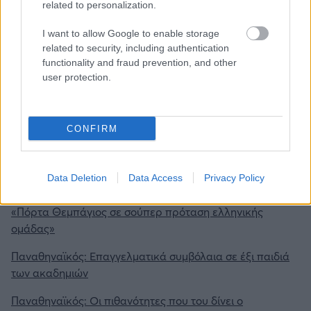
related to personalization.
I want to allow Google to enable storage
related to security, including authentication
Διάβασε όλα τα
τελευταία νέα
της αθλητικής
functionality and fraud prevention, and other
επικαιρότητας. Μάθε για όλους τους
live αγώνες σήμερα
user protection.
και δες τις
αθλητικές μεταδόσεις
της ημέρας και της
εβδομάδας μέσα από το υπερπλήρες Πρόγραμμα TV του
Gazzetta. Ακολούθησέ μας και στο
Google News
.
CONFIRM
Data Deletion
Data Access
Privacy Policy
ΔΙΑΒΑΣΕ ΑΚΟΜΗ:
«Πόρτα Θεμπάγιος σε σούπερ πρόταση ελληνικής
ομάδας»
Παναθηναϊκός: Επαγγελματικά συμβόλαια σε έξι παιδιά
των ακαδημιών
Παναθηναϊκός: Οι πιθανότητες που του δίνει ο