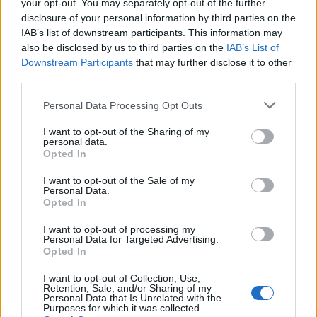
your opt-out. You may separately opt-out of the further
disclosure of your personal information by third parties on the
IAB’s list of downstream participants. This information may
also be disclosed by us to third parties on the
IAB’s List of
Downstream Participants
that may further disclose it to other
third parties.
Please note that this website/app uses one or more Google
Personal Data Processing Opt Outs
services and may gather and store information including but
not limited to your visit or usage behaviour. You may click to
I want to opt-out of the Sharing of my
personal data.
grant or deny consent to Google and its third-party tags to
Opted In
use your data for below specified purposes in below Google
consent section.
I want to opt-out of the Sale of my
Personal Data.
Opted In
I want to opt-out of processing my
Personal Data for Targeted Advertising.
Opted In
I want to opt-out of Collection, Use,
Retention, Sale, and/or Sharing of my
Personal Data that Is Unrelated with the
Το καλοκαίρι του 2020 αποχώρησε από την
Purposes for which it was collected.