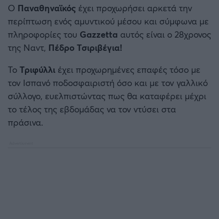
Καλαμάτα
Ο
Παναθηναϊκός
έχει προχωρήσει αρκετά την
Προκριματικά MUNDIAL 2026
περίπτωση ενός αμυντικού μέσου και σύμφωνα με
Ηρακλής
πληροφορίες του
Gazzetta
αυτός είναι ο 28χρονος
Προκριματικά EURO
της Ναντ,
Πέδρο Τσιριβέγια!
Μπαρτσελόνα
Το
Τριφύλλι
έχει προχωρημένες επαφές τόσο με
CONFERENCE LEAGUE
τον Ισπανό ποδοσφαιριστή όσο και με τον γαλλικό
Ρεάλ Μαδρίτης
σύλλογο, ευελπιστώντας πως θα καταφέρει μέχρι
Διεθνή Φιλικά
το τέλος της εβδομάδας να τον ντύσει στα
Ατλέτικο Μαδρίτης
πράσινα.
Ποδόσφαιρο Γυναικών
Μάντσεστερ Γιουνάιτεντ
EFL CUP
Μάντσεστερ Σίτι
COPA AFRICA
Λίβερπουλ
MLS
Τσέλσι