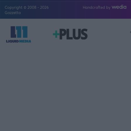
Copyright © 2008 - 2026
Handcrafted by
FOLLOW US
Gazzetta