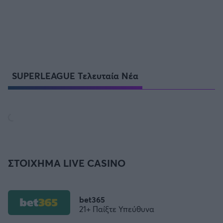
SUPERLEAGUE Τελευταία Νέα
ΣΤΟΙΧΗΜΑ LIVE CASINO
bet365
21+ Παίξτε Υπεύθυνα