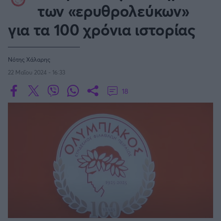
Οδηγός F1
CEV Cup
Τεχνολογία
των «ερυθρολεύκων»
Παναγιώτης Δαλαταριώφ
Κολύμβηση
ΑΘΛΗΤΙΚΕΣ ΜΕΤΑΔΟΣΕΙΣ
Bundesliga
EuroCup
GMotion WRC
SERIE A
Υγεία
Challenge Cup
για τα 100 χρόνια ιστορίας
Ανδρέας Δημάτος
Μπιτς Βόλεϊ
Ligue 1
Mundobasket
GMotion MotoGP
LIVE SCORE
Showbiz
Αντώνης Καλκαβούρας
Κύπελλο Ιταλίας
Ιστιοπλοΐα
Basketaki
Εθνική Ελλάδος
GWOMEN
Αντώνης Καρπετόπουλος
Eurobasket
Κωπηλασία
Νότης Χάλαρης
Μουντιάλ 2026
Δημήτρης Κατσιώνης
LA LIGA
ΑΘΛΗΤΙΚΗ ΗΧΩ
22 Μαΐου 2024 - 16:33
Ξιφασκία
Wyscout Analysis
Γιώργος Κούβαρης
ΕΚΠΟΜΠΕΣ
18
Σκοποβολή
Ευρώπη
COPA DEL REY
Κώστας Νικολακόπουλος
GALACTICOS BY INTERWETTEN
Κόσμος
Πάλη
ΟΜΑΔΕΣ
Γιάννης Πάλλας
GAZZ FLOOR BY NOVIBET
BUNDESLIGA
Νίκος Παπαδογιάννης
Τάε κβον ντο
ΑΕΚ
PODCASTS
POLE POSITION BY ALLWYN
Γιώργος Σακελλαρίου
Τζούντο
ΣΠΛΙΤ
LIGUE 1
OLD SCHOOL
GAZZETTA ACTS
Γιάννης Σερέτης
Ολυμπιακός
Πινγκ - πονγκ
Transfer Stories
ΜΕΤΑΒΙΒΑΣΗ BY NOVIBET
Gazzetta For Her
Σταύρος Σουντουλίδης
GAZZETTA SPECIALS
gMotion
SüPER LIG
Μαχητικά Αθλήματα
Θέμα Ισότητας
Δημήτρης Τομαράς
ΠΑΟΚ
Unique
Πυγμαχία
Για τον Αλέξανδρο
Γιώργος Τσακίρης
Wyscout Analysis
PREMIER LEAGUE Ρωσίας
Άρση Βαρών
#GiatonAlki
Παναθηναϊκός
Μιχάλης Τσαμπάς
InStat Analysis