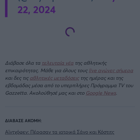
22, 2024
Διάβασε όλα τα
τελευταία νέα
της αθλητικής
επικαιρότητας. Μάθε για όλους τους
live αγώνες σήμερα
και δες τις
αθλητικές μεταδόσεις
της ημέρας και της
εβδομάδας μέσα από το υπερπλήρες Πρόγραμμα TV του
Gazzetta. Ακολούθησέ μας και στο
Google News
.
ΔΙΑΒΑΣΕ ΑΚΟΜΗ:
Αϊντχόφεν: Πέρασαν τα ιατρικά Σάνο και Κόστιτς