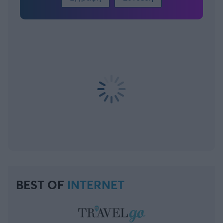
BEST OF
INTERNET