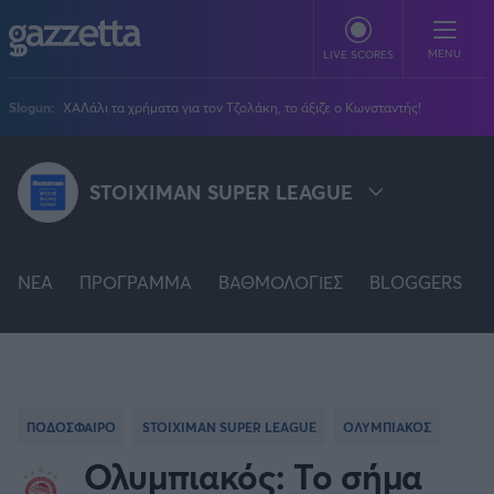
Παράκαμψη προς το κυρίως περιεχόμενο
MENU
LIVE SCORES
Slogun:
ΧΑΛάλι τα χρήματα για τον Τζολάκη, το άξιζε ο Κωνσταντής!
ΠΟΔΟΣΦΑΙΡΟ
STOIXIMAN SUPER LEAGUE
Stoiximan Super League
ΜΠΑΣΚΕΤ
Super League 2
Stoiximan GBL
Όλες οι διοργανώσεις
ΒΟΛΕΪ
Champions League
NEA
EuroLeague
ΠΡΟΓΡΑΜΜΑ
ΒΑΘΜΟΛΟΓΙΕΣ
BLOGGERS
Novibet Volley League
ΑΛΛΑ ΣΠΟΡ
STOIXIMAN SUPER LEAGUE
Europa League
Champions League
Volley League Γυναικών
Τένις
PLUS
Conference League
NBA
SUPER LEAGUE 2
Pre League
Χάντμπολ
Πολιτική
Κύπελλο Ελλάδας
Εθνική Μπάσκετ
BLOGGERS
Κύπελλο Ανδρών
Πόλο
Κοινωνία
Premier League
PREMIER LEAGUE
Elite League
Νίκος Αθανασίου
ΠΟΔΟΣΦΑΙΡΟ
STOIXIMAN SUPER LEAGUE
ΟΛΥΜΠΙΑΚΟΣ
GMOTION
Κύπελλο Γυναικών
Διεθνή
Στίβος
La Liga
Δημήτρης Βέργος
Α1 Γυναικών
Ολυμπιακός: Το σήμα
GMotion F1
Champions League
Viral
FA CUP
ΠΡΩΤΟΣΕΛΙΔΑ
Γυμναστική
Serie A
Βασίλης Βλαχόπουλος
Κύπελλο Ελλάδος