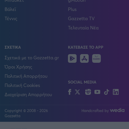
Βόλεϊ
Plus
Τέννις
Gazzetta TV
Τελευταία Νέα
ΣΧΕΤΙΚΑ
ΚΑΤΕΒΑΣΕ ΤΟ APP
Android
IOS
Huawei
Σχετικά με το Gazzetta.gr
Όροι Χρήσης
Πολιτική Απορρήτου
SOCIAL MEDIA
Πολιτική Cookies
Facebook
Twitter
Instagram
YouTube
TikTok
Lin
Διαχείριση Απορρήτου
Copyright © 2008 - 2026
Handcrafted by
FOLLOW US
Gazzetta