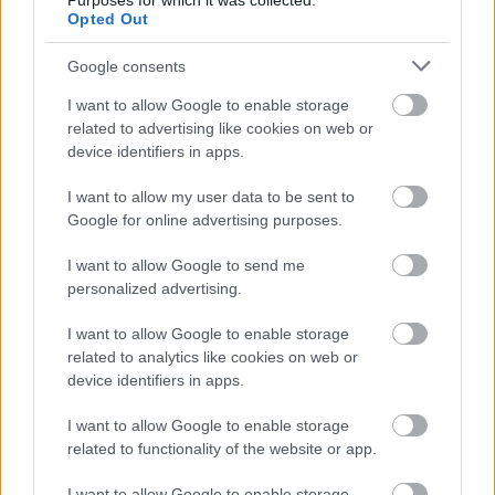
Purposes for which it was collected.
Opted Out
Google consents
I want to allow Google to enable storage
related to advertising like cookies on web or
device identifiers in apps.
I want to allow my user data to be sent to
Google for online advertising purposes.
I want to allow Google to send me
personalized advertising.
I want to allow Google to enable storage
related to analytics like cookies on web or
Πόσο δίνουν οι στοιχηματικές στον Μητσοτάκη
device identifiers in apps.
Τα 15 μεγάλα οδικά έργα που αλλάζουν τον χάρτη -
I want to allow Google to enable storage
Πότε ολοκληρώνονται, ποια καθυστερούν
related to functionality of the website or app.
I want to allow Google to enable storage