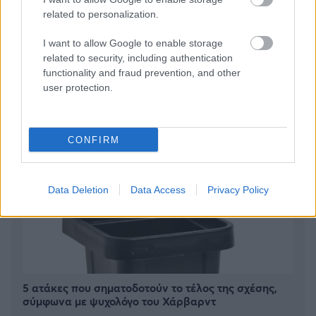
Το χρονοδιάγραμμα για την αποκατάσταση της
related to personalization.
Δυτικής Αττικής μετά τη φωτιά
I want to allow Google to enable storage
related to security, including authentication
functionality and fraud prevention, and other
user protection.
CONFIRM
Data Deletion
Data Access
Privacy Policy
5 ατάκες που σηματοδοτούν το τέλος της σχέσης,
σύμφωνα με ψυχολόγο του Χάρβαρντ