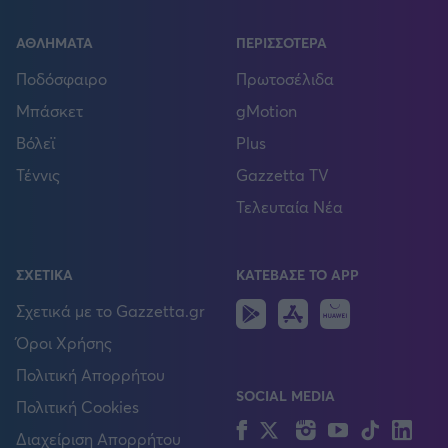
ΑΘΛΗΜΑΤΑ
ΠΕΡΙΣΣΟΤΕΡΑ
Ποδόσφαιρο
Πρωτοσέλιδα
Μπάσκετ
gMotion
Βόλεϊ
Plus
Τέννις
Gazzetta TV
Τελευταία Νέα
ΣΧΕΤΙΚΑ
ΚΑΤΕΒΑΣΕ ΤΟ APP
Android
IOS
Huawei
Σχετικά με το Gazzetta.gr
Όροι Χρήσης
Πολιτική Απορρήτου
SOCIAL MEDIA
Πολιτική Cookies
Facebook
Twitter
Instagram
YouTube
TikTok
Lin
Διαχείριση Απορρήτου