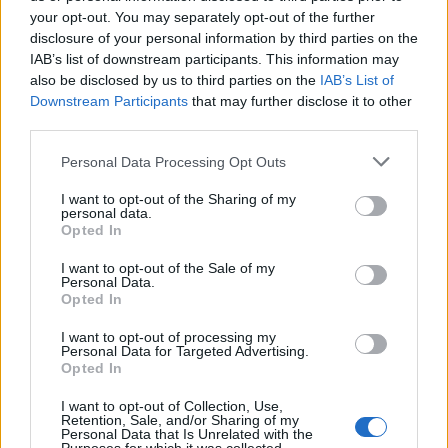
your opt-out. You may separately opt-out of the further
disclosure of your personal information by third parties on the
IAB’s list of downstream participants. This information may
also be disclosed by us to third parties on the
IAB’s List of
Downstream Participants
that may further disclose it to other
third parties.
Please note that this website/app uses one or more Google
Personal Data Processing Opt Outs
services and may gather and store information including but
not limited to your visit or usage behaviour. You may click to
I want to opt-out of the Sharing of my
personal data.
grant or deny consent to Google and its third-party tags to
«Μου χρωστάς έναν Αύγουστο»: Όλοι μιλούν για τη
Opted In
use your data for below specified purposes in below Google
φράση που έγινε τραγούδι, κανείς δεν ξέρει από
πού προήλθε
consent section.
I want to opt-out of the Sale of my
Personal Data.
Opted In
Ο χορηγός στη νέα φανέλα του Σαλάχ έκανε τους
Έλληνες να απορούν
I want to opt-out of processing my
Personal Data for Targeted Advertising.
Opted In
Αποστολία Ζώη: Ποζάρει στην παραλία και
εντυπωσιάζει με το καλλίγραμμο σώμα της
I want to opt-out of Collection, Use,
Retention, Sale, and/or Sharing of my
Personal Data that Is Unrelated with the