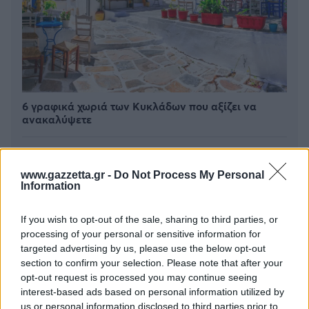
6 γραφικά χωριά των Κυκλάδων που αξίζει να
ανακαλύψετε
7 έξυπνα tips για να φτιάξετε γρήγορα τη βαλίτσα
των διακοπών
www.gazzetta.gr -
Do Not Process My Personal
Information
Η εξωτική παραλία της Πάργας που θα λατρέψετε
If you wish to opt-out of the sale, sharing to third parties, or
processing of your personal or sensitive information for
targeted advertising by us, please use the below opt-out
section to confirm your selection. Please note that after your
opt-out request is processed you may continue seeing
interest-based ads based on personal information utilized by
us or personal information disclosed to third parties prior to