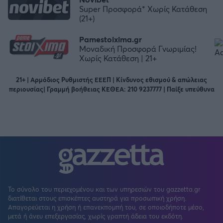
Super Προσφορά* Χωρίς Κατάθεση
(21+)
Pamestoixima.gr
Μοναδική Προσφορά Γνωριμίας!
Χωρίς Κατάθεση | 21+
21+ | Αρμόδιος Ρυθμιστής ΕΕΕΠ | Κίνδυνος εθισμού & απώλειας
περιουσίας| Γραμμή βοήθειας ΚΕΘΕΑ: 210 9237777 | Παίξε υπεύθυνα
Το σύνολο του περιεχομένου και των υπηρεσιών του gazzetta.gr
διατίθεται στους επισκέπτες αυστηρά για προσωπική χρήση.
Απαγορεύεται η χρήση ή επανεκπομπή του, σε οποιοδήποτε μέσο,
μετά ή άνευ επεξεργασίας, χωρίς γραπτή άδεια του εκδότη.