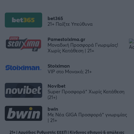
bet365
21+ Παίξτε Υπεύθυνα
Pamestoixima.gr
Μοναδική Προσφορά Γνωριμίας!
Χωρίς Κατάθεση | 21+
Stoiximan
VIP στο Μονακό; 21+
Novibet
Super Προσφορά* Χωρίς Κατάθεση
(21+)
bwin
Με Νέα GIGA Προσφορά* γνωριμίας
| 21+
21+ | Αρμόδιος Ρυθμιστής ΕΕΕΠ | Κίνδυνος εθισμού & απώλειας