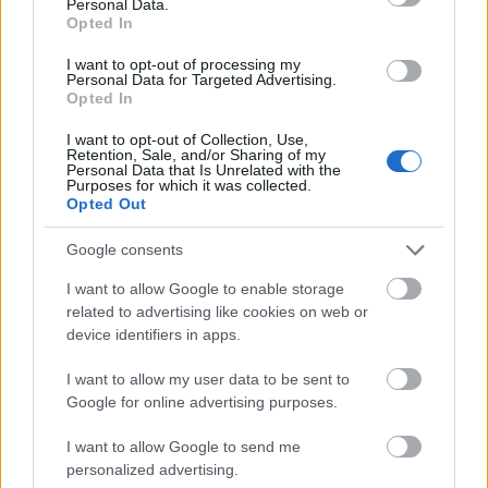
Personal Data.
Opted In
I want to opt-out of processing my
Personal Data for Targeted Advertising.
«Ήμουν κι εγώ στα Κουφονήσια τις ημέρες που
Opted In
γέμισε η Ιταλίδα»: Η λεπτομέρεια που κανείς δεν
ανέφερε
I want to opt-out of Collection, Use,
Retention, Sale, and/or Sharing of my
Personal Data that Is Unrelated with the
Ταξιδιώτης πάει διακοπές στην Πάρο για... έναν
Purposes for which it was collected.
μήνα - «Έχω εγώ τον τρόπο»
Opted Out
Google consents
Ο πραγματικός λόγος της τουρκικής «απόβασης»
στο Αιγαίο: Γιατί προτιμούν τα ελληνικά νησιά
I want to allow Google to enable storage
related to advertising like cookies on web or
device identifiers in apps.
I want to allow my user data to be sent to
Google for online advertising purposes.
I want to allow Google to send me
personalized advertising.