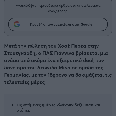
Η μητρότητα στον πάγκο
Δημήτρης Τσορμπατζόγλου
Κύπελλο Γερμανίας
Συνεντεύξεις
Ανακαλύψτε περισσότερα άρθρα στα αποτελέσματα
Άρης
Μεγάλη μου Αγάπη
αναζήτησης.
Κύπελλο Ελλάδος
Μια Ιστορία από την Πόλη
Λεβαδειακός
Προσθήκη του gazzetta.gr στην Google
CHAMPIONS LEAGUE
ΟΦΗ
EUROPA LEAGUE
Μετά την πώληση του Χοσέ Περέα στην
Βόλος
Στουτγκάρδη, ο ΠΑΣ Γιάννινα βρίσκεται μια
UEFA NATIONS LEAGUE
ανάσα από ακόμα ένα εξαιρετικό deal, τον
Ατρόμητος Αθηνών
δανεισμό του Λεωνίδα Μίνα σε ομάδα της
COPA AMERICA
Γερμανίας, με τον 18χρονο να δοκιμάζεται τις
Κηφισιά
τελευταίες μέρες
Μουντιάλ 2026
Αστέρας Τρίπολης
EURO
Τις επόμενες ημέρες κλείνουν δεξί μπακ και
Παναιτωλικός
στόπερ
Γ' Εθνική