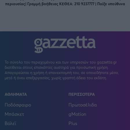
περιουσίας| Γραμμή βοήθειας ΚΕΘΕΑ: 210 9237777 | Παίξε υπεύθυνα
Το σύνολο του περιεχομένου και των υπηρεσιών του gazzetta.gr
διατίθεται στους επισκέπτες αυστηρά για προσωπική χρήση.
Απαγορεύεται η χρήση ή επανεκπομπή του, σε οποιοδήποτε μέσο,
μετά ή άνευ επεξεργασίας, χωρίς γραπτή άδεια του εκδότη.
ΑΘΛΗΜΑΤΑ
ΠΕΡΙΣΣΟΤΕΡΑ
Ποδόσφαιρο
Πρωτοσέλιδα
Μπάσκετ
gMotion
Βόλεϊ
Plus