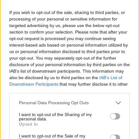
της Πορτογαλίας
If you wish to opt-out of the sale, sharing to third parties, or
Το καλά κρυμμένο μυστικό της Κρήτης: Το φαράγγι
processing of your personal or sensitive information for
των Αγίων και η μαγευτική παραλία στο Λιβυκό
targeted advertising by us, please use the below opt-out
section to confirm your selection. Please note that after your
opt-out request is processed you may continue seeing
6 γραφικά χωριά των Κυκλάδων που αξίζει να
interest-based ads based on personal information utilized by
ανακαλύψετε
us or personal information disclosed to third parties prior to
your opt-out. You may separately opt-out of the further
disclosure of your personal information by third parties on the
IAB’s list of downstream participants. This information may
also be disclosed by us to third parties on the
IAB’s List of
Downstream Participants
that may further disclose it to other
third parties.
Please note that this website/app uses one or more Google
Personal Data Processing Opt Outs
services and may gather and store information including but
not limited to your visit or usage behaviour. You may click to
I want to opt-out of the Sharing of my
personal data.
grant or deny consent to Google and its third-party tags to
Opted In
use your data for below specified purposes in below Google
consent section.
I want to opt-out of the Sale of my