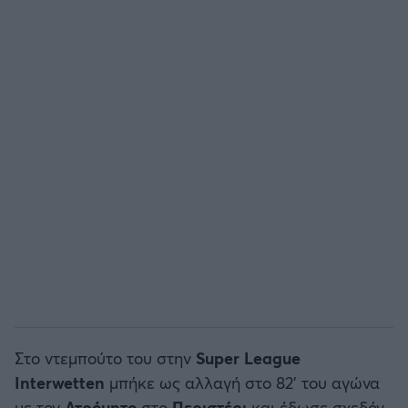
Στο ντεμπούτο του στην
Super League
Interwetten
μπήκε ως αλλαγή στο 82’ του αγώνα
με τον
Ατρόμητο
στο
Περιστέρι
και έδωσε σχεδόν