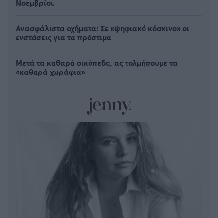
Νοεμβρίου
Ανασφάλιστα οχήματα: Σε «ψηφιακό κόσκινο» οι
ενστάσεις για τα πρόστιμα
Μετά τα καθαρά οικόπεδα, ας τολμήσουμε τα
«καθαρά χωράφια»