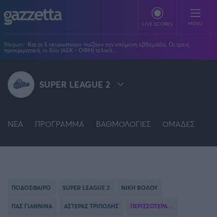
Παράκαμψη προς το κυρίως περιεχόμενο
MENU
LIVE SCORES
Slogun:
Και οι 5 «ευρωπαίοι» παίζουν την επόμενη εβδομάδα. Οι τρεις
προκριματικά, οι δύο (ΑΕΚ - ΟΦΗ) τελικό...
ΠΟΔΟΣΦΑΙΡΟ
SUPER LEAGUE 2
Stoiximan Super League
ΜΠΑΣΚΕΤ
Super League 2
Stoiximan GBL
Όλες οι διοργανώσεις
ΒΟΛΕΪ
Champions League
NEA
EuroLeague
ΠΡΟΓΡΑΜΜΑ
ΒΑΘΜΟΛΟΓΙΕΣ
ΟΜΑΔΕΣ
Novibet Volley League
ΑΛΛΑ ΣΠΟΡ
STOIXIMAN SUPER LEAGUE
Europa League
Champions League
Volley League Γυναικών
Τένις
PLUS
Conference League
NBA
SUPER LEAGUE 2
Pre League
Χάντμπολ
Πολιτική
Κύπελλο Ελλάδας
Εθνική Μπάσκετ
BLOGGERS
Κύπελλο Ανδρών
Πόλο
Κοινωνία
Premier League
PREMIER LEAGUE
Elite League
Νίκος Αθανασίου
ΠΟΔΟΣΦΑΙΡΟ
SUPER LEAGUE 2
ΝΙΚΗ ΒΟΛΟΥ
GMOTION
Κύπελλο Γυναικών
Διεθνή
Στίβος
La Liga
Δημήτρης Βέργος
Α1 Γυναικών
GMotion F1
Champions League
ΠΑΣ ΓΙΑΝΝΙΝΑ
ΑΣΤΕΡΑΣ ΤΡΙΠΟΛΗΣ
ΠΕΡΙΣΣΟΤΕΡΑ…
Viral
FA CUP
ΠΡΩΤΟΣΕΛΙΔΑ
Γυμναστική
Serie A
Βασίλης Βλαχόπουλος
Κύπελλο Ελλάδος