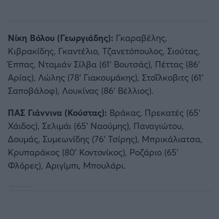
Νίκη Βόλου (Γεωργιάδης):
Γκαραβέλης,
Κιβρακίδης, Γκαντέλιο, Τζανετόπουλος, Σιούτας,
Έππας, Νταμιάν Σίλβα (61′ Βουτσάς), Πέττας (86′
Αρίας), Λώλης (78′ Γιακουμάκης), Στοΐλκοβιτς (61′
Σαποβάλοφ), Λουκίνας (86′ Βέλλιος).
ΠΑΣ Γιάννινα (Κούστας):
Βράκας, Πρεκατές (65′
Χάιδος), Σελιμάι (65′ Ναούμης), Παναγιώτου,
Δουμάς, Συμεωνίδης (76′ Τσίρης), Μπρικάλιατσα,
Κρυπαράκος (80′ Κοντονίκος), Ροζάριο (65′
Φλόρες), Αριγίμπι, Μπουλάρι.