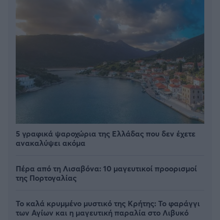
5 γραφικά ψαροχώρια της Ελλάδας που δεν έχετε
ανακαλύψει ακόμα
Πέρα από τη Λισαβόνα: 10 μαγευτικοί προορισμοί
της Πορτογαλίας
Το καλά κρυμμένο μυστικό της Κρήτης: Το φαράγγι
των Αγίων και η μαγευτική παραλία στο Λιβυκό