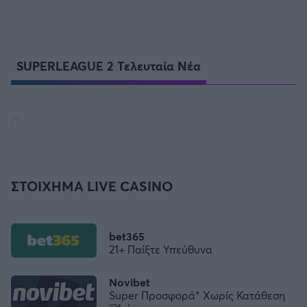
SUPERLEAGUE 2 Τελευταία Νέα
ΣΤΟΙΧΗΜΑ LIVE CASINO
bet365
21+ Παίξτε Υπεύθυνα
Novibet
Super Προσφορά* Χωρίς Κατάθεση