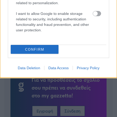
related to personalization.
Νίκη Βόλου: Ενίσχυση στην άμυνα με Βαφέα οι
I want to allow Google to enable storage
«κυανόλευκοι»
related to security, including authentication
functionality and fraud prevention, and other
user protection.
4
CONFIRM
Data Deletion
Data Access
Privacy Policy
Για να προσθέσεις το σχόλιο
σου πρέπει να συνδεθείς
στο my gazzetta!
Εγγραφή
Σύνδεση