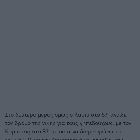
Στο δεύτερο μέρος όμως ο Καρίμ στο 67' άνοιξε
τον δρόμο της νίκης για τους γηπεδούχους, με τον
Καμπετσή στο 82' με σουτ να διαμορφώνει το
τελικό 2-0, με τον Καμπανιακό να γνωρίζει την