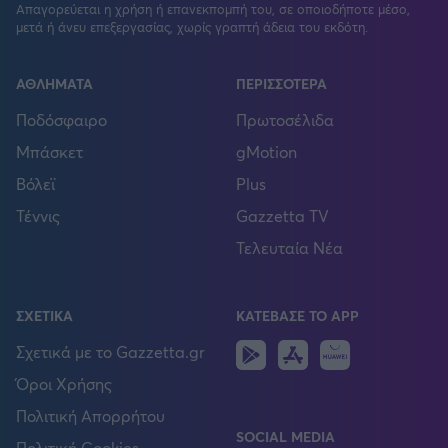
Απαγορεύεται η χρήση ή επανεκπομπή του, σε οποιοδήποτε μέσο,
μετά ή άνευ επεξεργασίας, χωρίς γραπτή άδεια του εκδότη.
ΑΘΛΗΜΑΤΑ
ΠΕΡΙΣΣΟΤΕΡΑ
Ποδόσφαιρο
Πρωτοσέλιδα
Μπάσκετ
gMotion
Βόλεϊ
Plus
Τέννις
Gazzetta TV
Τελευταία Νέα
ΣΧΕΤΙΚΑ
ΚΑΤΕΒΑΣΕ ΤΟ APP
Android
IOS
Huawei
Σχετικά με το Gazzetta.gr
Όροι Χρήσης
Πολιτική Απορρήτου
SOCIAL MEDIA
Πολιτική Cookies