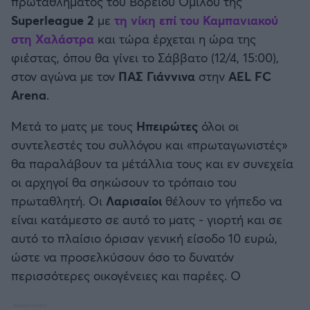
πρωταθλήματος του Βορείου Ομίλου της
Καλαμάτα
Superleague 2
με
τη νίκη επί του
Καμπανιακού
Προκριματικά MUNDIAL 2026
στη
Χαλάστρα
και τώρα έρχεται η ώρα της
Ηρακλής
φιέστας, όπου θα γίνει το Σάββατο (12/4, 15:00),
Προκριματικά EURO
στον αγώνα με τον
ΠΑΣ Γιάννινα
στην
AEL FC
Μπαρτσελόνα
Arena
.
CONFERENCE LEAGUE
Ρεάλ Μαδρίτης
Μετά το ματς με τους
Ηπειρώτες
όλοι οι
Διεθνή Φιλικά
συντελεστές του συλλόγου και «πρωταγωνιστές»
Ατλέτικο Μαδρίτης
θα παραλάβουν τα μέτάλλια τους και εν συνεχεία
Ποδόσφαιρο Γυναικών
οι αρχηγοί θα σηκώσουν το τρόπαιο του
Μάντσεστερ Γιουνάιτεντ
πρωταθλητή. Οι
Λαρισαίοι
θέλουν το γήπεδο να
EFL CUP
είναι κατάμεστο σε αυτό το ματς - γιορτή και σε
Μάντσεστερ Σίτι
αυτό το πλαίσιο όρισαν γενική είσοδο 10 ευρώ,
COPA AFRICA
ώστε να προσελκύσουν όσο το δυνατόν
Λίβερπουλ
περισσότερες οικογένειες και παρέες. Ο
MLS
Τσέλσι