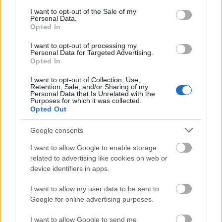
consent section.
I want to opt-out of the Sale of my
Personal Data.
Opted In
I want to opt-out of processing my
Personal Data for Targeted Advertising.
Opted In
I want to opt-out of Collection, Use,
Retention, Sale, and/or Sharing of my
Personal Data that Is Unrelated with the
Purposes for which it was collected.
Opted Out
Google consents
I want to allow Google to enable storage
related to advertising like cookies on web or
device identifiers in apps.
I want to allow my user data to be sent to
Google for online advertising purposes.
I want to allow Google to send me