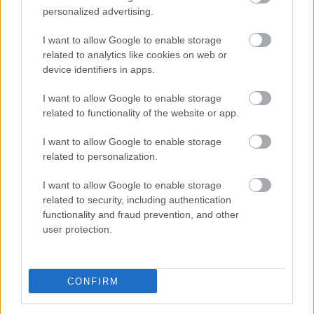
personalized advertising.
I want to allow Google to enable storage
related to analytics like cookies on web or
device identifiers in apps.
I want to allow Google to enable storage
Η άφιξη, που υπολογίζεται περίπου στις 19:00 στην
related to functionality of the website or app.
κεντρική πλατεία, θα σημάνει την έναρξη της
μουσικής βραδιάς που διοργανώνει ο
Δήμος
I want to allow Google to enable storage
related to personalization.
Λαρισαίων
με djs, φώτα, καπνούς και
πυροτεχνήματα, γιορτάζοντας τη μεγάλη
I want to allow Google to enable storage
επιστροφή της
ΑΕΛ
στη
Stoiximan Superleague
!
related to security, including authentication
functionality and fraud prevention, and other
user protection.
CONFIRM
Διάβασε όλα τα
τελευταία νέα
της αθλητικής