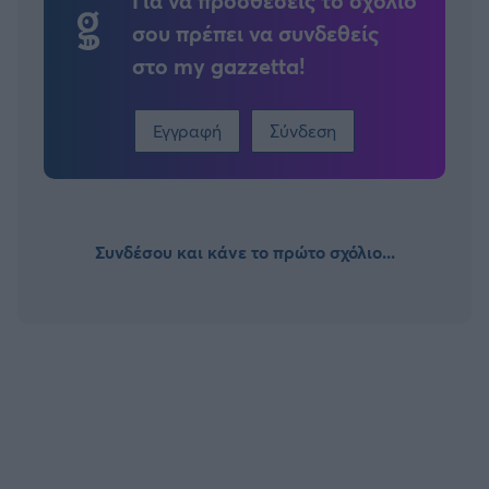
Για να προσθέσεις το σχόλιο
σου πρέπει να συνδεθείς
στο my gazzetta!
Εγγραφή
Σύνδεση
Συνδέσου και κάνε το πρώτο σχόλιο...