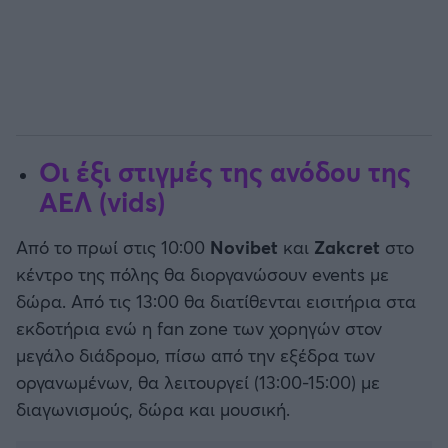
Οι έξι στιγμές της ανόδου της
ΑΕΛ (vids)
Από το πρωί στις 10:00
Νovibet
και
Zakcret
στο
κέντρο της πόλης θα διοργανώσουν events με
δώρα. Από τις 13:00 θα διατίθενται εισιτήρια στα
εκδοτήρια ενώ η fan zone των χορηγών στον
μεγάλο διάδρομο, πίσω από την εξέδρα των
οργανωμένων, θα λειτουργεί (13:00-15:00) με
διαγωνισμούς, δώρα και μουσική.