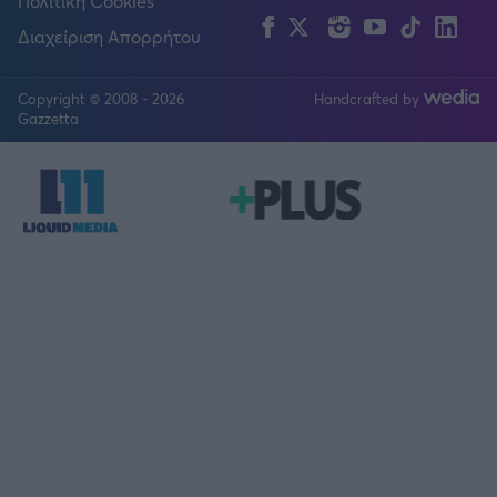
Πολιτική Cookies
Facebook
Twitter
Instagram
YouTube
TikTok
Lin
Διαχείριση Απορρήτου
Copyright © 2008 - 2026
Handcrafted by
FOLLOW US
Gazzetta