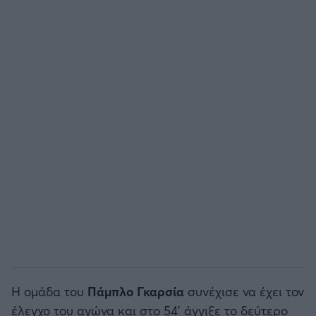
EREDIVISIE
Άρσεναλ
CYPRUS LEAGUE BY STOIXIMAN
Γιουβέντους
Παγκόσμιο Κύπελλο Συλλόγων 2025
Μίλαν
LIGA PORTUGAL BETCLIC
Ίντερ
Α' Εθνική Γυναικών
Μπάγερν Μονάχου
SUPER CUP Ελλάδας
Παρί Σεν Ζερμέν
Η ομάδα του
Πάμπλο Γκαρσία
συνέχισε να έχει τον
έλεγχο του αγώνα και στο 54’ άγγιξε το δεύτερο