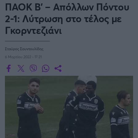
Οδηγός F1
CEV Cup
Τεχνολογία
ΠΑΟΚ Β’ – Απόλλων Πόντου
Παναγιώτης Δαλαταριώφ
Κολύμβηση
ΑΘΛΗΤΙΚΕΣ ΜΕΤΑΔΟΣΕΙΣ
Bundesliga
EuroCup
GMotion WRC
SERIE A
Υγεία
Challenge Cup
2-1: Λύτρωση στο τέλος με
Ανδρέας Δημάτος
Μπιτς Βόλεϊ
Ligue 1
Mundobasket
GMotion MotoGP
LIVE SCORE
Showbiz
Αντώνης Καλκαβούρας
Γκορντεζιάνι
Κύπελλο Ιταλίας
Ιστιοπλοΐα
Basketaki
Εθνική Ελλάδος
GWOMEN
Αντώνης Καρπετόπουλος
Eurobasket
Κωπηλασία
Μουντιάλ 2026
Δημήτρης Κατσιώνης
LA LIGA
ΑΘΛΗΤΙΚΗ ΗΧΩ
Ξιφασκία
Σταύρος Σουντουλίδης
Wyscout Analysis
Γιώργος Κούβαρης
ΕΚΠΟΜΠΕΣ
Σκοποβολή
6 Μαρτίου 2022 - 17:21
Ευρώπη
COPA DEL REY
Κώστας Νικολακόπουλος
GALACTICOS BY INTERWETTEN
Κόσμος
Πάλη
ΟΜΑΔΕΣ
Γιάννης Πάλλας
GAZZ FLOOR BY NOVIBET
BUNDESLIGA
Νίκος Παπαδογιάννης
Τάε κβον ντο
ΑΕΚ
PODCASTS
POLE POSITION BY ALLWYN
Γιώργος Σακελλαρίου
Τζούντο
ΣΠΛΙΤ
LIGUE 1
OLD SCHOOL
GAZZETTA ACTS
Γιάννης Σερέτης
Ολυμπιακός
Πινγκ - πονγκ
Transfer Stories
ΜΕΤΑΒΙΒΑΣΗ BY NOVIBET
Gazzetta For Her
Σταύρος Σουντουλίδης
GAZZETTA SPECIALS
gMotion
SüPER LIG
Μαχητικά Αθλήματα
Θέμα Ισότητας
Δημήτρης Τομαράς
ΠΑΟΚ
Unique
Πυγμαχία
Για τον Αλέξανδρο
Γιώργος Τσακίρης
Wyscout Analysis
PREMIER LEAGUE Ρωσίας
Άρση Βαρών
#GiatonAlki
Παναθηναϊκός
Μιχάλης Τσαμπάς
InStat Analysis