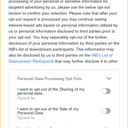
processing of your personal or sensitive information for
targeted advertising by us, please use the below opt-out
section to confirm your selection. Please note that after your
opt-out request is processed you may continue seeing
interest-based ads based on personal information utilized by
us or personal information disclosed to third parties prior to
your opt-out. You may separately opt-out of the further
disclosure of your personal information by third parties on the
IAB’s list of downstream participants. This information may
also be disclosed by us to third parties on the
IAB’s List of
Downstream Participants
that may further disclose it to other
third parties.
Please note that this website/app uses one or more Google
Personal Data Processing Opt Outs
services and may gather and store information including but
not limited to your visit or usage behaviour. You may click to
I want to opt-out of the Sharing of my
personal data.
grant or deny consent to Google and its third-party tags to
Opted In
use your data for below specified purposes in below Google
consent section.
I want to opt-out of the Sale of my
Personal Data.
Opted In