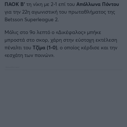
ΠΑΟΚ Β’
τη νίκη με 2-1 επί του
Απόλλωνα Πόντου
Καλαμάτα
για την 22η αγωνιστική του πρωταθλήματος της
Προκριματικά MUNDIAL 2026
Betsson Superleague 2.
Ηρακλής
Προκριματικά EURO
Μόλις στο 9ο λεπτό ο «Δικέφαλος» μπήκε
Μπαρτσελόνα
μπροστά στο σκορ, χάρη στην εύστοχη εκτέλεση
CONFERENCE LEAGUE
πέναλτι του
Τζίμα (1-0)
, ο οποίος κέρδισε και την
Ρεάλ Μαδρίτης
«εσχάτη των ποινών».
Διεθνή Φιλικά
Ατλέτικο Μαδρίτης
Ποδόσφαιρο Γυναικών
Μάντσεστερ Γιουνάιτεντ
EFL CUP
Μάντσεστερ Σίτι
COPA AFRICA
Λίβερπουλ
MLS
Τσέλσι