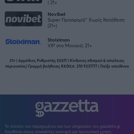
| 21+
Novibet
Super Προσφορά* Χωρίς Κατάθεση
(21+)
Stoiximan
VIP στο Μονακό; 21+
21+ | Αρμόδιος Ρυθμιστής ΕΕΕΠ | Κίνδυνος εθισμού & απώλειας
περιουσίας| Γραμμή βοήθειας ΚΕΘΕΑ: 210 9237777 | Παίξε υπεύθυνα
Το σύνολο του περιεχομένου και των υπηρεσιών του gazzetta.gr
διατίθεται στους επισκέπτες αυστηρά για προσωπική χρήση.