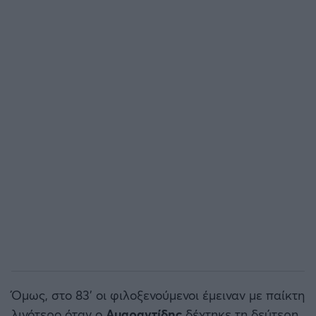
Όμως, στο 83' οι φιλοξενούμενοι έμειναν με παίκτη
λιγότερο όταν ο
Αμαραντίδης
δέχτηκε τη δεύτερη