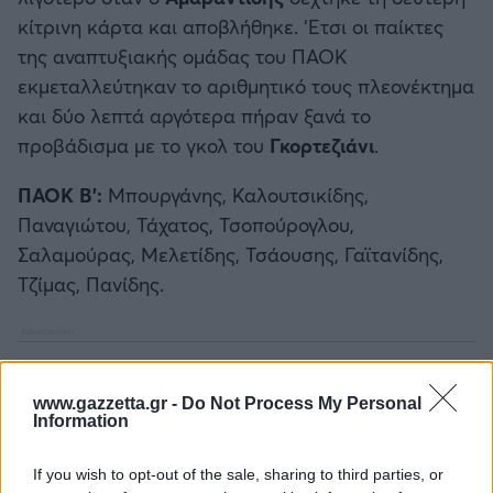
κίτρινη κάρτα και αποβλήθηκε. ‘Ετσι οι παίκτες
της αναπτυξιακής ομάδας του ΠΑΟΚ
εκμεταλλεύτηκαν το αριθμητικό τους πλεονέκτημα
και δύο λεπτά αργότερα πήραν ξανά το
προβάδισμα με το γκολ του
Γκορτεζιάνι
.
ΠΑΟΚ Β':
Μπουργάνης, Καλουτσικίδης,
Παναγιώτου, Τάχατος, Τσοπούρογλου,
Σαλαμούρας, Μελετίδης, Τσάουσης, Γαϊτανίδης,
Τζίμας, Πανίδης.
www.gazzetta.gr -
Do Not Process My Personal
Information
If you wish to opt-out of the sale, sharing to third parties, or