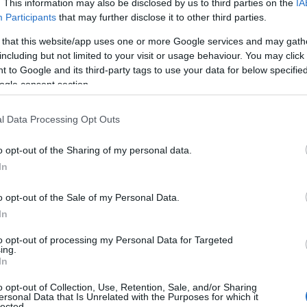
. This information may also be disclosed by us to third parties on the
IA
ώσει στην «OPAP Arena» την Πέμπτη (28/09-21:00)
Participants
that may further disclose it to other third parties.
 that this website/app uses one or more Google services and may gath
including but not limited to your visit or usage behaviour. You may click 
ξεκινούν από τα 20 ευρώ.
 to Google and its third-party tags to use your data for below specifi
ogle consent section.
l Data Processing Opt Outs
o opt-out of the Sharing of my personal data.
In
o opt-out of the Sale of my Personal Data.
In
to opt-out of processing my Personal Data for Targeted
ing.
In
o opt-out of Collection, Use, Retention, Sale, and/or Sharing
ersonal Data that Is Unrelated with the Purposes for which it
lected.