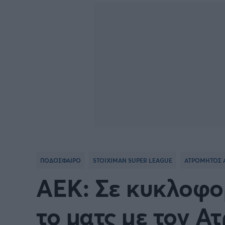
Γιώργος Τσακίρης
FA CUP
SERIE
Πυγμαχία
COPA DEL REY
BUND
PREMIER LEAGUE Ρωσίας
Κύπελ
EUROPA LEAGUE
UEFA
EURO
Γ' Εθν
ΠΟΔΟΣΦΑΙΡΟ
STOIXIMAN SUPER LEAGUE
ΑΤΡΟΜΗΤΟΣ
CONFERENCE LEAGUE
Διεθν
ΑΕΚ: Σε κυκλοφορ
COPA AFRICA
MLS
το ματς με τον Α