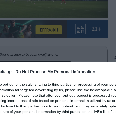
θρα στα αποτελέσματα αναζήτησης.
azzetta.gr στην Google
tta.gr -
Do Not Process My Personal Information
to opt-out of the sale, sharing to third parties, or processing of your per
formation for targeted advertising by us, please use the below opt-out s
σε κυκλοφορία τα εισιτήρια για τον
r selection. Please note that after your opt-out request is processed y
το.
eing interest-based ads based on personal information utilized by us or
disclosed to third parties prior to your opt-out. You may separately opt-
losure of your personal information by third parties on the IAB’s list of
ο πρωί της Δευτέρας (25/09) τα εισιτήρια για τον