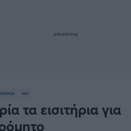
Μια Ιστο
Μιχάλης Τσαμπάς
Δημήτρης Τσ
 A
Κύπελλο Ιταλίας
Άρση Βαρών
ESLIGA
LIGUE 1
λο Γερμανίας
Κύπελλο Ελλάδος
FOLLOW US
 NATIONS LEAGUE
COPA AMERICA
ική
Προκριματικά MUNDIAL 2
 ΑΘΗΝΩΝ
ΑΕΚ
ή Φιλικά
Ποδόσφαιρο Γυναικών
ία τα εισιτήρια για
EREDIVISIE
τρόμητο