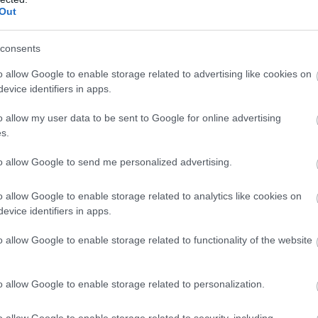
Out
consents
οφορία τα εισιτήρια για τον αγώνα της ομάδας
P ARENA.
o allow Google to enable storage related to advertising like cookies on
evice identifiers in apps.
κά, αλλά και τηλεφωνικά από την Ticketmaster, στο
o allow my user data to be sent to Google for online advertising
χρεωτική, όπως και τα προηγούμενα χρόνια, η αγορά
s.
to allow Google to send me personalized advertising.
θίσουν σε ξεχωριστή θέση και κατά συνέπεια είναι
o allow Google to enable storage related to analytics like cookies on
evice identifiers in apps.
o allow Google to enable storage related to functionality of the website
ισιτήριο σε θέση για ΑΜΕΑ αμαξίδιο, μπορεί να
Ε μόνο με e-mail στη διεύθυνση
[email protected]
o allow Google to enable storage related to personalization.
δοτήριο της OPAP ARENA (στη Νοτιοδυτική πλευρά
o allow Google to enable storage related to security, including