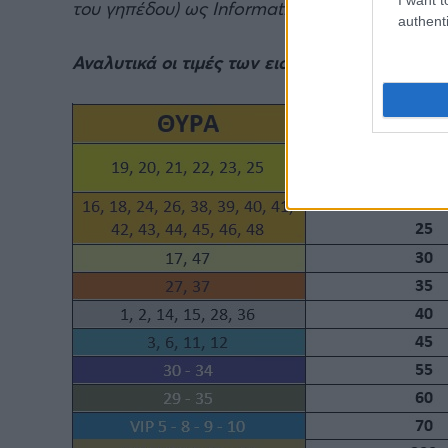
του γηπέδου) ως Information Desk από τις 17.
authenti
Αναλυτικά οι τιμές των εισιτηρίων ανά θύρα: