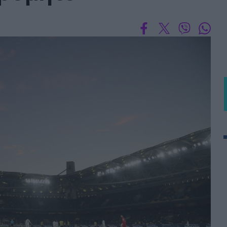
 PORTUGAL BETCLIC
Α' Εθνική Γυναικών