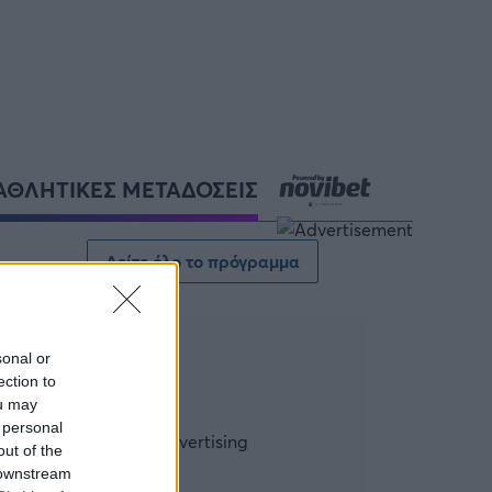
ΑΘΛΗΤΙΚΕΣ ΜΕΤΑΔΟΣΕΙΣ
Δείτε όλο το πρόγραμμα
sonal or
ection to
ou may
 personal
out of the
 downstream