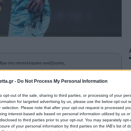
θρα στα αποτελέσματα αναζήτησης.
azzetta.gr στην Google
tta.gr -
Do Not Process My Personal Information
to opt-out of the sale, sharing to third parties, or processing of your per
formation for targeted advertising by us, please use the below opt-out s
χετικά με την προσπάθεια που γίνεται
r selection. Please note that after your opt-out request is processed y
πράγματα και καταστάσεις. Μετά τον
eing interest-based ads based on personal information utilized by us or
disclosed to third parties prior to your opt-out. You may separately opt-
ι η ομάδα της Λάρνακας έχει μπει σε
losure of your personal information by third parties on the IAB’s list of