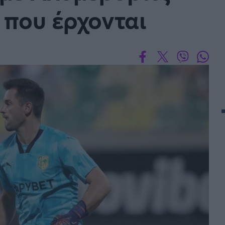
 που έρχονται
 PORTUGAL BETCLIC
Α' Εθνική Γυναικών