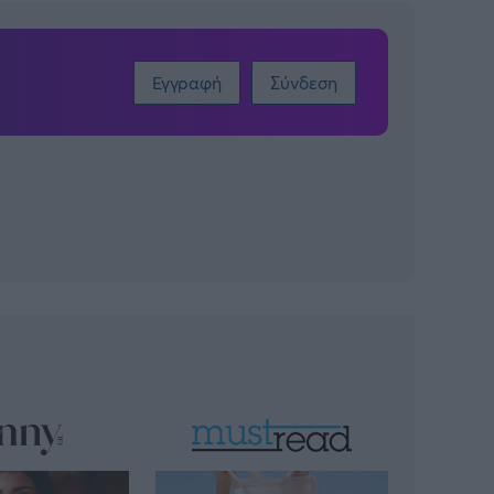
Εγγραφή
Σύνδεση