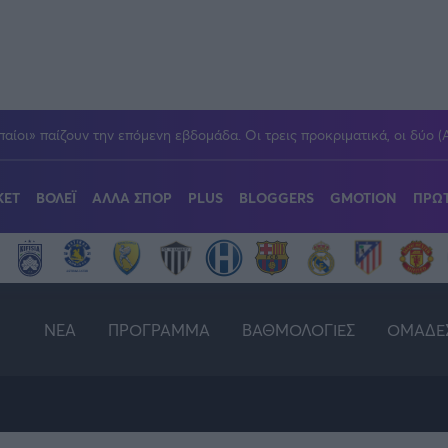
παίοι» παίζουν την επόμενη εβδομάδα. Οι τρεις προκριματικά, οι δύο (
ΚΕΤ
ΒΟΛΕΪ
ΑΛΛΑ ΣΠΟΡ
PLUS
BLOGGERS
GMOTION
ΠΡΩΤ
WETTEN
ague
gue
Κοινωνία
Δημήτρης Βέργος
Οδηγός F1
GAZZ FLOOR BY NOVIBET
Super League 2
EuroLeague
Volley League Γυναικών
Χάντμπολ
Διεθνή
Βασίλης Βλαχ
GMotion WR
POLE POSIT
Champio
Champio
Pre Lea
Πόλο
GAZZETTA ACTS
GAZZET
Gazzetta For Her
Unique
NEA
ΠΡΟΓΡΑΜΜΑ
ΒΑΘΜΟΛΟΓΙΕΣ
ΟΜΑΔΕ
ET
Υγεία
Αντώνης Καλκαβούρας
Showbiz
Αντώνης Καρ
Κύπελλο Ελλάδας
Elite League
Champions League
Κολύμβηση
Premier
Α1 Γυνα
CEV Cu
Μπιτς Βό
Θέμα Ισότητας
Wyscout 
Για τον Αλέξανδρο
InStat An
Κώστας Νικολακόπουλος
Γιάννης Πάλλ
Mundobasket
Bundesliga
Ξιφασκία
Ligue 1
Basketak
Σκοποβο
#GiatonAlki
Συνεντεύ
XIMAN SUPER LEAGUE
SUPER LEAGUE 2
Γιάννης Σερέτης
Σταύρος Σουν
Η μητρότητα στον πάγκο
Μεγάλη 
Wyscout Analysis
Τζούντο
Ευρώπη
Πινγκ - 