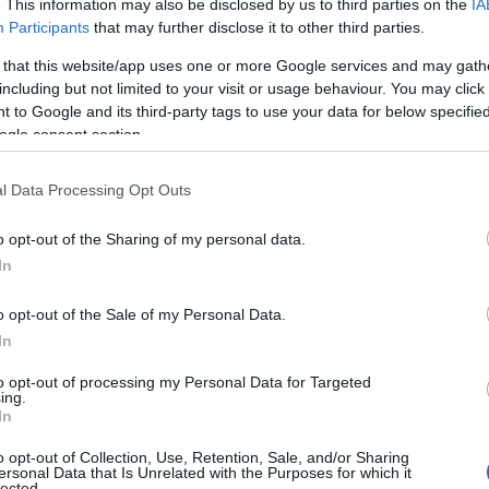
. This information may also be disclosed by us to third parties on the
IA
ι φταίει, να διορθώσει καταστάσεις
Participants
that may further disclose it to other third parties.
 that this website/app uses one or more Google services and may gath
including but not limited to your visit or usage behaviour. You may click 
και ήδη ουσιαστικά είναι εκτός πέρα από
 to Google and its third-party tags to use your data for below specifi
ogle consent section.
 από κάπου πιθανότητα επιστροφής του στην
l Data Processing Opt Outs
ματά εκεί. Ο
Αλομέροβιτς
που ήρθε για να
o opt-out of the Sharing of my personal data.
 οι πληροφορίες αναφέρουν ότι υπάρχει
In
ανοικτά. Ο
Ρόκα
κάνει διάφορες σκέψεις και για τη
ην πορεία αν πάρει κάποιες αποφάσεις που θα
o opt-out of the Sale of my Personal Data.
In
to opt-out of processing my Personal Data for Targeted
ing.
In
o opt-out of Collection, Use, Retention, Sale, and/or Sharing
ersonal Data that Is Unrelated with the Purposes for which it
lected.