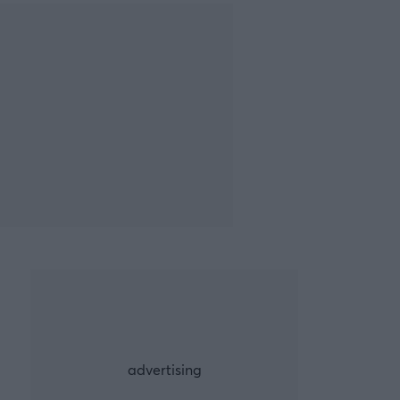
ρία από την Πόλη
ορμπατζόγλου
LA LIGA
SüPER LIG
CHAMPIONS LEAGUE
Μουντιάλ 2026
026
Προκριματικά EURO
EFL CUP
CYPRUS LEAGUE BY
STOIXIMAN