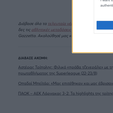
authenti
Διάβασε όλα τα
τελευταία νέα
της αθλητικής επικα
δες τις
αθλητικές μεταδόσεις
της ημέρας και της ε
Gazzetta. Ακολούθησέ μας και στο
Google News
.
ΔΙΑΒΑΣΕ ΑΚΟΜΗ:
Αστέρας Τρίπολης: Φιλικό «πρόβα τζενεράλε» με τ
πρωταθλήματος της Superleague (22-23/8)
Οπαδοί Μπεϊτάρ: «Μας επιτέθηκαν και μας έβρισαν 
ΠΑΟΚ – ΑΕΚ Λάρνακας 3-2: Τα highlights της τρίτη