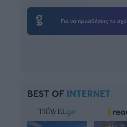
Για να προσθέσεις το σχό
BEST OF
INTERNET