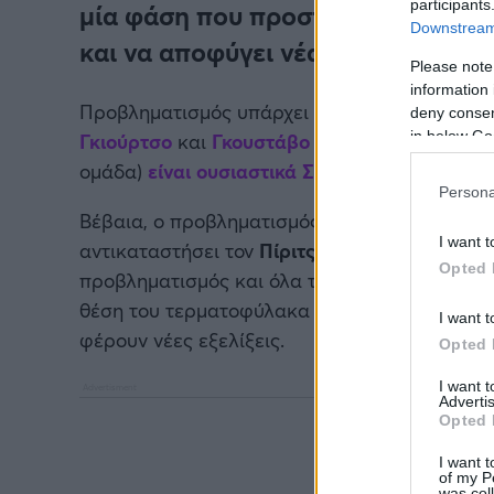
participants
μία φάση που προσπαθεί να βρει τ
Downstream 
και να αποφύγει νέα λάθη.
Please note
information 
Προβληματισμός υπάρχει για πολλά πράγματα 
deny consent
in below Go
Γκιούρτσο
και
Γκουστάβο Λέδες
(δεν πηγάζει
ομάδα)
είναι ουσιαστικά Σάντζεθ και Σάντος.
Persona
Βέβαια, ο προβληματισμός στην
ΑΕΚ
δεν στα
I want t
αντικαταστήσει τον
Πίριτς
δεν ικανοποιεί και
Opted 
προβληματισμός και όλα τα ενδεχόμενα είναι 
θέση του τερματοφύλακα και θα διαφανεί στ
I want t
φέρουν νέες εξελίξεις.
Opted 
I want 
Advertis
Opted 
I want t
of my P
was col