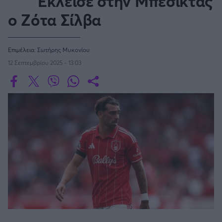
Έκλεισε στην Μπεσίκτας
Οδηγός F1
CEV Cup
Τεχνολογία
Παναγιώτης Δαλαταριώφ
Κολύμβηση
ΑΘΛΗΤΙΚΕΣ ΜΕΤΑΔΟΣΕΙΣ
Bundesliga
EuroCup
ο Ζότα Σίλβα
GMotion WRC
SERIE A
Υγεία
Challenge Cup
Ανδρέας Δημάτος
Μπιτς Βόλεϊ
Ligue 1
Mundobasket
GMotion MotoGP
LIVE SCORE
Showbiz
Αντώνης Καλκαβούρας
Κύπελλο Ιταλίας
Ιστιοπλοΐα
Basketaki
Εθνική Ελλάδος
GWOMEN
Επιμέλεια:
Σωτήρης Μυκονίου
Αντώνης Καρπετόπουλος
Eurobasket
Κωπηλασία
12 Σεπτεμβρίου 2025 - 13:03
Μουντιάλ 2026
Δημήτρης Κατσιώνης
LA LIGA
ΑΘΛΗΤΙΚΗ ΗΧΩ
Ξιφασκία
Wyscout Analysis
Γιώργος Κούβαρης
ΕΚΠΟΜΠΕΣ
Σκοποβολή
Ευρώπη
COPA DEL REY
Κώστας Νικολακόπουλος
GALACTICOS BY INTERWETTEN
Κόσμος
Πάλη
ΟΜΑΔΕΣ
Γιάννης Πάλλας
GAZZ FLOOR BY NOVIBET
BUNDESLIGA
Νίκος Παπαδογιάννης
Τάε κβον ντο
ΑΕΚ
PODCASTS
POLE POSITION BY ALLWYN
Γιώργος Σακελλαρίου
Τζούντο
ΣΠΛΙΤ
LIGUE 1
OLD SCHOOL
GAZZETTA ACTS
Γιάννης Σερέτης
Ολυμπιακός
Πινγκ - πονγκ
Transfer Stories
ΜΕΤΑΒΙΒΑΣΗ BY NOVIBET
Gazzetta For Her
Σταύρος Σουντουλίδης
GAZZETTA SPECIALS
gMotion
SüPER LIG
Μαχητικά Αθλήματα
Θέμα Ισότητας
Δημήτρης Τομαράς
ΠΑΟΚ
Unique
Πυγμαχία
Για τον Αλέξανδρο
Γιώργος Τσακίρης
Wyscout Analysis
PREMIER LEAGUE Ρωσίας
Άρση Βαρών
#GiatonAlki
Παναθηναϊκός
Μιχάλης Τσαμπάς
InStat Analysis