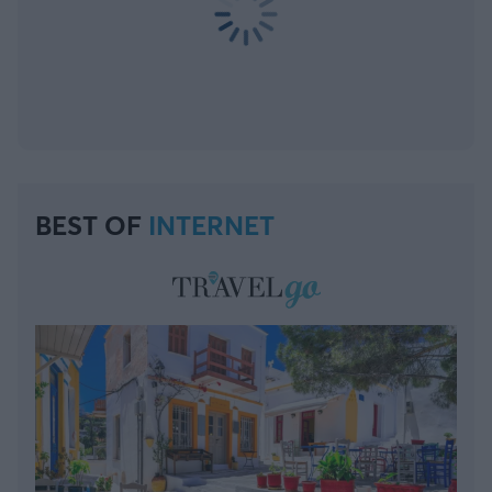
BEST OF
INTERNET