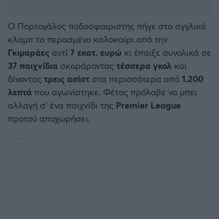
Ο Πορτογάλος ποδοσφαιριστής πήγε στο αγγλικό
κλαμπ το περασμένο καλοκαίρι από την
Γκιμαράες
αντί
7 εκατ. ευρώ
κι έπαιξε συνολικά σε
37 παιχνίδια
σκοράροντας
τέσσερα γκολ
και
δίνοντας
τρεις
ασίστ
στα περισσότερα από
1.200
λεπτά
που αγωνίστηκε. Φέτος πρόλαβε να μπει
αλλαγή σ' ένα παιχνίδι της
Premier League
προτού αποχωρήσει.