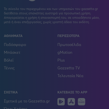
Το σύνολο του περιεχομένου και των υπηρεσιών του gazzetta.gr
διατίθεται στους επισκέπτες αυστηρά για προσωπική χρήση.
Απαγορεύεται η χρήση ή επανεκπομπή του, σε οποιοδήποτε μέσο,
μετά ή άνευ επεξεργασίας, χωρίς γραπτή άδεια του εκδότη.
ΑΘΛΗΜΑΤΑ
ΠΕΡΙΣΣΟΤΕΡΑ
Ποδόσφαιρο
Πρωτοσέλιδα
Μπάσκετ
gMotion
Βόλεϊ
Plus
Τέννις
Gazzetta TV
Τελευταία Νέα
ΣΧΕΤΙΚΑ
ΚΑΤΕΒΑΣΕ ΤΟ APP
Android
IOS
Huawei
Σχετικά με το Gazzetta.gr
Όροι Χρήσης