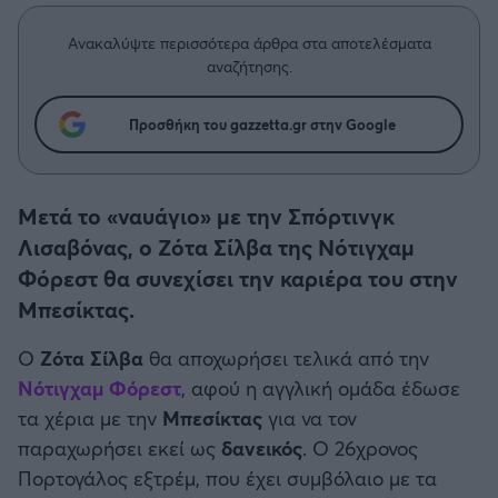
Η μητρότητα στον πάγκο
Δημήτρης Τσορμπατζόγλου
Κύπελλο Γερμανίας
Συνεντεύξεις
Άρης
Ανακαλύψτε περισσότερα άρθρα στα αποτελέσματα
Μεγάλη μου Αγάπη
αναζήτησης.
Κύπελλο Ελλάδος
Μια Ιστορία από την Πόλη
Λεβαδειακός
Προσθήκη του gazzetta.gr στην Google
CHAMPIONS LEAGUE
ΟΦΗ
EUROPA LEAGUE
Μετά το «ναυάγιο» με την Σπόρτινγκ
Βόλος
Λισαβόνας, ο Ζότα Σίλβα της Νότιγχαμ
UEFA NATIONS LEAGUE
Ατρόμητος Αθηνών
Φόρεστ θα συνεχίσει την καριέρα του στην
Μπεσίκτας.
COPA AMERICA
Κηφισιά
Ο
Ζότα Σίλβα
θα αποχωρήσει τελικά από την
Μουντιάλ 2026
Νότιγχαμ Φόρεστ
, αφού η αγγλική ομάδα έδωσε
Αστέρας Τρίπολης
τα χέρια με την
Μπεσίκτας
για να τον
EURO
παραχωρήσει εκεί ως
δανεικός
. Ο 26χρονος
Παναιτωλικός
Πορτογάλος εξτρέμ, που έχει συμβόλαιο με τα
Γ' Εθνική