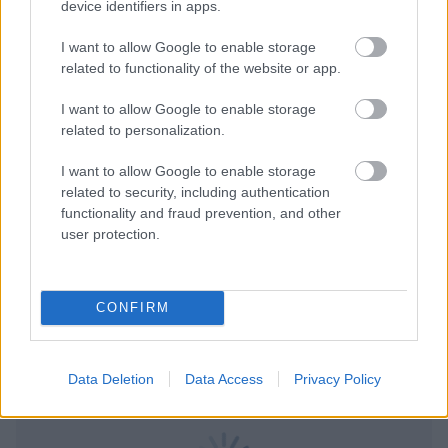
device identifiers in apps.
Tags:
ΜΕΤΑΓΡΑΦΕΣ
I want to allow Google to enable storage
related to functionality of the website or app.
I want to allow Google to enable storage
related to personalization.
Για να προσθέσεις το σχόλιο
I want to allow Google to enable storage
σου πρέπει να συνδεθείς
related to security, including authentication
στο my gazzetta!
functionality and fraud prevention, and other
user protection.
Εγγραφή
Σύνδεση
CONFIRM
Data Deletion
Data Access
Privacy Policy