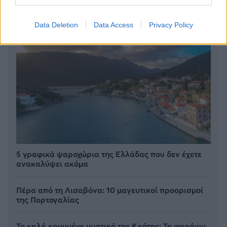
Data Deletion
Data Access
Privacy Policy
5 γραφικά ψαροχώρια της Ελλάδας που δεν έχετε
ανακαλύψει ακόμα
Πέρα από τη Λισαβόνα: 10 μαγευτικοί προορισμοί
της Πορτογαλίας
Το καλά κρυμμένο μυστικό της Κρήτης: Το φαράγγι