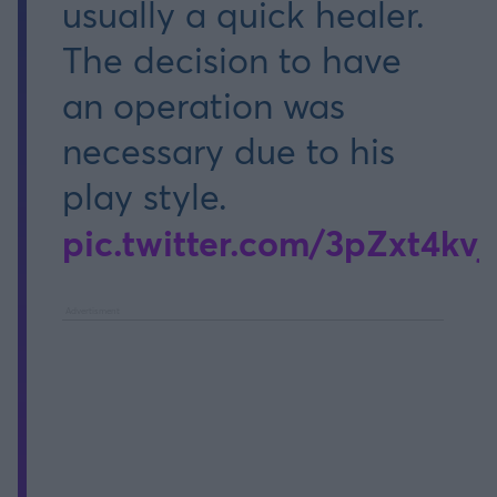
usually a quick healer.
The decision to have
an operation was
necessary due to his
play style.
pic.twitter.com/3pZxt4kvj