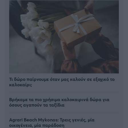
Τι δώρο παίρνουμε όταν μας καλούν σε εξοχικό το
καλοκαίρι;
Βρήκαμε τα πιο χρήσιμα καλοκαιρινά δώρα για
όσους αγαπούν τα ταξίδια
Agrari Beach Mykonos: Τρεις γενιές, μία
οικογένεια, μία παράδοση