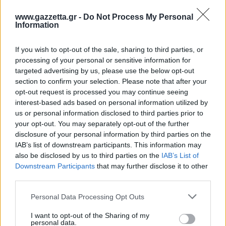
— Football Daily
www.gazzetta.gr -
Do Not Process My Personal
(@footballdaily)
Information
October 6, 2022
If you wish to opt-out of the sale, sharing to third parties, or
processing of your personal or sensitive information for
targeted advertising by us, please use the below opt-out
section to confirm your selection. Please note that after your
opt-out request is processed you may continue seeing
interest-based ads based on personal information utilized by
us or personal information disclosed to third parties prior to
your opt-out. You may separately opt-out of the further
disclosure of your personal information by third parties on the
Διάβασε όλα τα
τελευταία νέα
της αθλητικής
IAB’s list of downstream participants. This information may
επικαιρότητας. Μάθε για όλους τους
live αγώνες σήμερα
also be disclosed by us to third parties on the
IAB’s List of
και δες τις
αθλητικές μεταδόσεις
της ημέρας και της
Downstream Participants
that may further disclose it to other
εβδομάδας μέσα από το υπερπλήρες Πρόγραμμα TV του
third parties.
Gazzetta. Ακολούθησέ μας και στο
Google News
.
Please note that this website/app uses one or more Google
Personal Data Processing Opt Outs
services and may gather and store information including but
not limited to your visit or usage behaviour. You may click to
I want to opt-out of the Sharing of my
personal data.