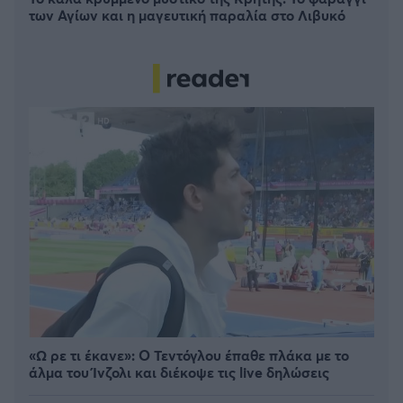
των Αγίων και η μαγευτική παραλία στο Λιβυκό
«Ω ρε τι έκανε»: Ο Τεντόγλου έπαθε πλάκα με το
άλμα του Ίνζολι και διέκοψε τις live δηλώσεις