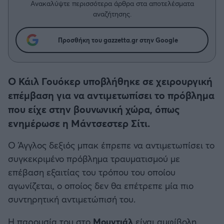
Η μητρότητα στον πάγκο
Δημήτρης Τσορμπατζόγλου
Ανακαλύψτε περισσότερα άρθρα στα αποτελέσματα
Κύπελλο Γερμανίας
Συνεντεύξεις
αναζήτησης.
Άρης
Μεγάλη μου Αγάπη
Κύπελλο Ελλάδος
Μια Ιστορία από την Πόλη
Προσθήκη του gazzetta.gr στην Google
Λεβαδειακός
CHAMPIONS LEAGUE
ΟΦΗ
Ο Κάιλ Γουόκερ υποβλήθηκε σε χειρουργική
EUROPA LEAGUE
επέμβαση για να αντιμετωπίσει το πρόβλημα
Βόλος
που είχε στην βουνωνική χώρα, όπως
UEFA NATIONS LEAGUE
ενημέρωσε η Μάντσεστερ Σίτι.
Ατρόμητος Αθηνών
COPA AMERICA
Ο Άγγλος δεξιός μπακ έπρεπε να αντιμετωπίσει το
Κηφισιά
συγκεκριμένο πρόβλημα τραυματισμού με
Μουντιάλ 2026
επέβαση εξαιτίας του τρόπου του οποίου
Αστέρας Τρίπολης
αγωνίζεται, ο οποίος δεν θα επέτρεπε μία πιο
EURO
συντηρητική αντιμετώπισή του.
Παναιτωλικός
Γ' Εθνική
Η παρουσία του στο
Μουντιάλ
είναι αμφίβολη,