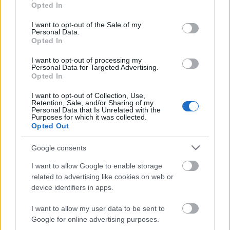
grant or deny consent to Google and its third-party tags to
ΔΙΑΒΑΣΕ ΑΚΟΜΗ:
Opted In
use your data for below specified purposes in below Google
Μάντσεστερ Σίτι: Ο τερματοφύλακας της Κοπεγχάγης
consent section.
I want to opt-out of the Sale of my
Personal Data.
έλεγε ότι ο Χάαλαντ δεν είναι «άνθρωπος»!
Opted In
Γκουαρδιόλα: «Ο Χάαλαντ δεν έχει ρήτρα αποδέσμευσης
I want to opt-out of processing my
που ευνοεί τη Ρεάλ Μαδρίτης»
Personal Data for Targeted Advertising.
Opted In
Χάαλαντ: Όλα τα ρεκόρ που μπορεί να σπάσει την φετινή
I want to opt-out of Collection, Use,
σεζόν
Retention, Sale, and/or Sharing of my
Personal Data that Is Unrelated with the
Purposes for which it was collected.
Opted Out
Google consents
I want to allow Google to enable storage
Για να προσθέσεις το σχόλιο
related to advertising like cookies on web or
σου πρέπει να συνδεθείς
device identifiers in apps.
στο my gazzetta!
I want to allow my user data to be sent to
Google for online advertising purposes.