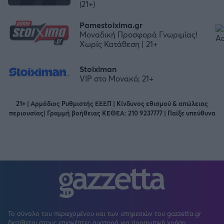
(21+)
Pamestoixima.gr
Μοναδική Προσφορά Γνωριμίας!
Χωρίς Κατάθεση | 21+
Stoiximan
VIP στο Μονακό; 21+
21+ | Αρμόδιος Ρυθμιστής ΕΕΕΠ | Κίνδυνος εθισμού & απώλειας
περιουσίας| Γραμμή βοήθειας ΚΕΘΕΑ: 210 9237777 | Παίξε υπεύθυνα
Το σύνολο του περιεχομένου και των υπηρεσιών του gazzetta.gr
διατίθεται στους επισκέπτες αυστηρά για προσωπική χρήση.