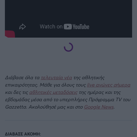
Καλαμάτα
Προκριματικά MUNDIAL 2026
Ηρακλής
Προκριματικά EURO
Μπαρτσελόνα
CONFERENCE LEAGUE
Ρεάλ Μαδρίτης
Διεθνή Φιλικά
Ατλέτικο Μαδρίτης
Ποδόσφαιρο Γυναικών
Διάβασε όλα τα
τελευταία νέα
της αθλητικής
επικαιρότητας. Μάθε για όλους τους
live αγώνες σήμερα
Μάντσεστερ Γιουνάιτεντ
και δες τις
αθλητικές μεταδόσεις
της ημέρας και της
EFL CUP
εβδομάδας μέσα από το υπερπλήρες Πρόγραμμα TV του
Μάντσεστερ Σίτι
Gazzetta. Ακολούθησέ μας και στο
Google News
.
COPA AFRICA
Λίβερπουλ
MLS
ΔΙΑΒΑΣΕ ΑΚΟΜΗ:
Τσέλσι