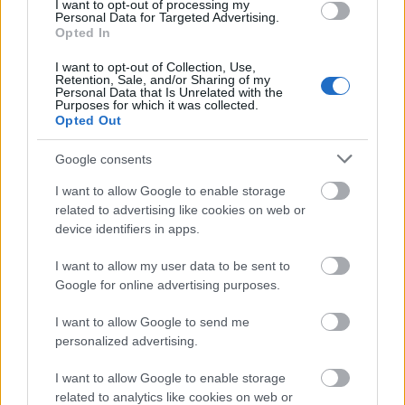
I want to opt-out of processing my
Personal Data for Targeted Advertising.
Η δουλειά με τα περισσότερα χρήματα στην Ελλάδα
Opted In
Πυρόπληκτοι: Τι σημαίνουν τα «πράσινα», «κίτρινα»
I want to opt-out of Collection, Use,
Retention, Sale, and/or Sharing of my
και «κόκκινα» σπίτια
Personal Data that Is Unrelated with the
Purposes for which it was collected.
Opted Out
Google consents
I want to allow Google to enable storage
related to advertising like cookies on web or
device identifiers in apps.
I want to allow my user data to be sent to
Google for online advertising purposes.
I want to allow Google to send me
personalized advertising.
I want to allow Google to enable storage
related to analytics like cookies on web or