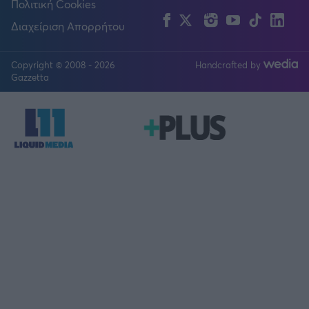
Πολιτική Cookies
Facebook
Twitter
Instagram
YouTube
TikTok
Lin
Διαχείριση Απορρήτου
Copyright © 2008 - 2026
Handcrafted by
FOLLOW US
Gazzetta