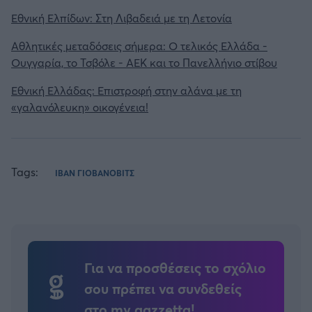
EREDIVISIE
Εθνική Ελπίδων: Στη Λιβαδειά με τη Λετονία
Άρσεναλ
Αθλητικές μεταδόσεις σήμερα: Ο τελικός Ελλάδα -
CYPRUS LEAGUE BY STOIXIMAN
Ουγγαρία, το Τσβόλε - ΑΕΚ και το Πανελλήνιο στίβου
Γιουβέντους
Παγκόσμιο Κύπελλο Συλλόγων 2025
Εθνική Ελλάδας: Επιστροφή στην αλάνα με τη
«γαλανόλευκη» οικογένεια!
Μίλαν
LIGA PORTUGAL BETCLIC
Ίντερ
Α' Εθνική Γυναικών
Tags:
ΙΒΑΝ ΓΙΟΒΑΝΟΒΙΤΣ
Μπάγερν Μονάχου
SUPER CUP Ελλάδας
Παρί Σεν Ζερμέν
Για να προσθέσεις το σχόλιο
σου πρέπει να συνδεθείς
στο my gazzetta!