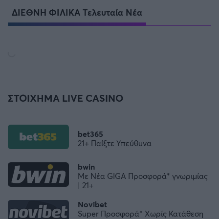
ΔΙΕΘΝΗ ΦΙΛΙΚΑ Τελευταία Νέα
ΣΤΟΙΧΗΜΑ LIVE CASINO
bet365
21+ Παίξτε Υπεύθυνα
bwin
Με Νέα GIGA Προσφορά* γνωριμίας
| 21+
Novibet
Super Προσφορά* Χωρίς Κατάθεση