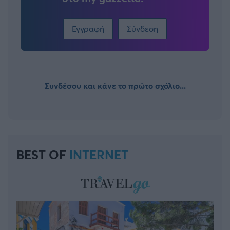
Εγγραφή
Σύνδεση
Συνδέσου και κάνε το πρώτο σχόλιο...
BEST OF
INTERNET