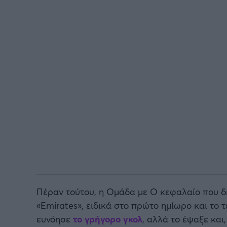
Πέραν τούτου, η Ομάδα με Ο κεφαλαίο που 
«Emirates», ειδικά στο πρώτο ημίωρο και το 
ευνόησε
το γρήγορο γκολ
, αλλά το έψαξε και