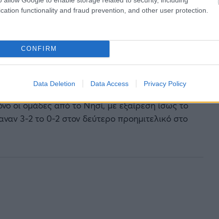
ions League
, αν ήταν πλήρης (τεράστιες
cation functionality and fraud prevention, and other user protection.
 Καλαφιόρι, Γκάμπριελ Ζεσούς, Κάι Χάβερτς
και ο
της δεν είχε την ομάδα του τιτανομέγιστου
Λουίς
CONFIRM
Data Deletion
Data Access
Privacy Policy
Λίβερπουλ
και
Άστον Βίλα
), αντέχοντας χωρίς
νο οι ομάδες από το Νησί, με εξαίρεση ίσως το
αναν 3-2 το 0-2 στον δεύτερο προημιτελικό στο