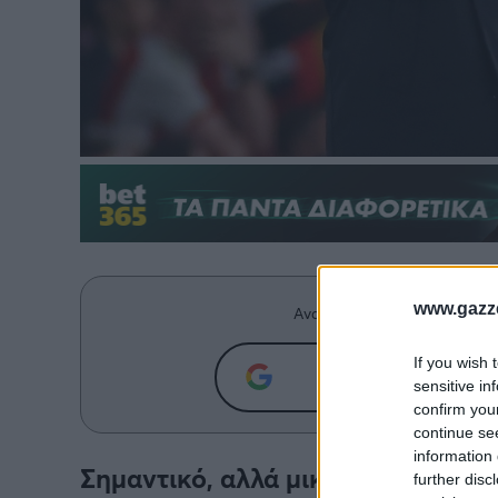
www.gazze
Ανακαλύψτε περισσότερα άρ
If you wish 
Προσθήκη του g
sensitive in
confirm you
continue se
information 
Σημαντικό, αλλά μικρό προβάδισμ
further disc