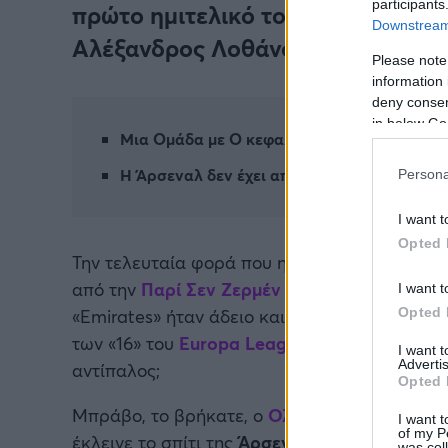
participants
πρώτο ημιτελικό του Champions 
Downstream 
Αλέξανδρος Λοθάνο περιμένει ακ
Please note
information 
deny consent
in below Go
Μια Ομάδα με Ο κεφαλαίο
Η Άρσεναλ δεν έχει αποκλειστεί
Persona
I want t
Opted 
Την τελευταία φορά που η
Άρσεναλ
έχασε εν
από την
Παρί Σεν Ζερμέν
το βράδυ της Τρίτης 
I want t
Opted 
«Emirates» ήταν άδειο και η ήττα αποδείχθη
των «16» του
Europa League
, οι Κανονιέρηδες
I want 
Advertis
αντίπαλος;
Opted 
Μπράβο, το βρήκατε, ο
Ολυμπιακός
! Ο
Γιουσ
I want t
of my P
έκλεινε το σπίτι της
Άρσεναλ
, η οποία όμως ε
was col