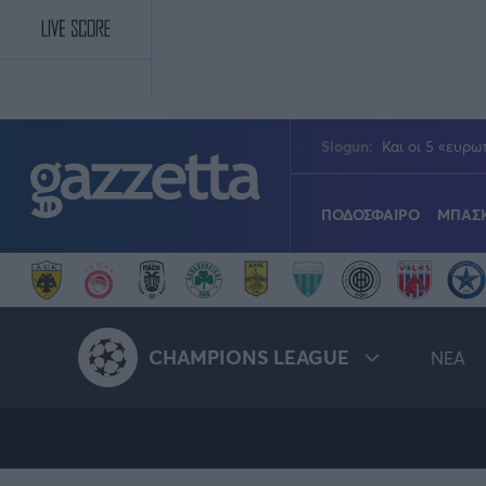
Παράκαμψη προς το κυρίως περιεχόμενο
Slogun:
Και οι 5 «ευρω
ΠΟΔΟΣΦΑΙΡΟ
ΜΠΑΣ
Πολιτική
Νίκος Αθανασίου
GMotion F1
GALACTICOS BY INTER
Stoiximan Super Le
Stoiximan GBL
Novibet Volley Lea
Τένις
PODCASTS
ΣΠΛΙΤ
CHAMPIONS LEAGUE
NEA
Τεχνολογία
Ανδρέας Δημάτος
ΜΕΤΑΒΙΒΑΣΗ BY NOVIB
Conference League
Εθνική Μπάσκετ
Κύπελλο Γυναικών
Γυμναστική
Transfer Stories
gMotion
Γιώργος Κούβαρης
Serie A
EuroCup
Κωπηλασία
Όλες οι διοργανώσεις
STOI
Γιώργος Σακελλαρίου
Μουντιάλ 2026
Τάε κβον ντο