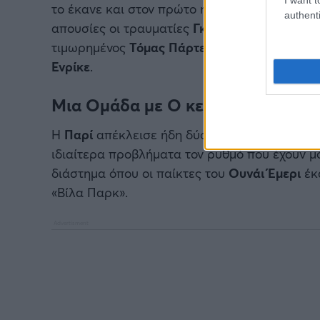
το έκανε και στον πρώτο ημιτελικό του
Champ
authenti
απουσίες οι τραυματίες
Γκάμπριελ, Ρικάρντο
τιμωρημένος
Τόμας Πάρτεϊ
) και αν απέναντί 
Ενρίκε
.
Μια Ομάδα με Ο κεφαλαίο
Η
Παρί
απέκλεισε ήδη δύο αγγλικές ομάδες (
ιδιαίτερα προβλήματα τον ρυθμό που έχουν μό
διάστημα όπου οι παίκτες του
Ουνάι Έμερι
έκ
«Βίλα Παρκ».