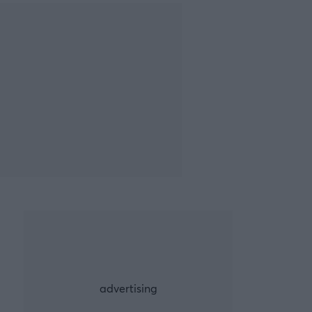
ρία από την Πόλη
ορμπατζόγλου
LA LIGA
SüPER LIG
CHAMPIONS LEAGUE
Μουντιάλ 2026
026
Προκριματικά EURO
EFL CUP
CYPRUS LEAGUE BY
STOIXIMAN