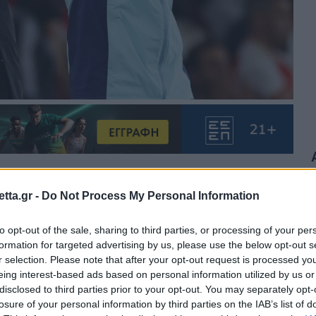
tta.gr -
Do Not Process My Personal Information
θρα στα αποτελέσματα αναζήτησης.
to opt-out of the sale, sharing to third parties, or processing of your per
azzetta.gr στην Google
formation for targeted advertising by us, please use the below opt-out s
r selection. Please note that after your opt-out request is processed y
eing interest-based ads based on personal information utilized by us or
disclosed to third parties prior to your opt-out. You may separately opt-
α απέκτησε η Παρί Σεν Ζερμέν στον
losure of your personal information by third parties on the IAB’s list of