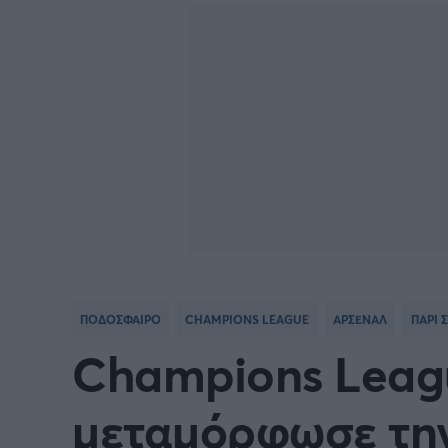
Γιώργος Τσακίρης
FA CUP
SERIE
Πυγμαχία
COPA DEL REY
BUND
PREMIER LEAGUE Ρωσίας
Κύπελ
EUROPA LEAGUE
UEFA
EURO
Γ' Εθν
ΠΟΔΟΣΦΑΙΡΟ
CHAMPIONS LEAGUE
ΑΡΣΕΝΑΛ
ΠΑΡΙ 
CONFERENCE LEAGUE
Διεθν
Champions Leagu
COPA AFRICA
MLS
μεταμόρφωσε την