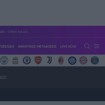
ΑΕΚ - ΟΦΗ) τελικό...
ΟΣΕΛΙΔΑ
ΑΘΛΗΤΙΚΕΣ ΜΕΤΑΔΟΣΕΙΣ
LIVE SCORE
GWOMEN
Α
όπουλος
C
ION BY ALLWYN
ns League
ns League
gue
NBA
Viral
Παναγιώτης Δαλαταριώφ
GMotion MotoGP
OLD SCHOOL
Europa League
Κύπελλο Ανδρών
Στίβος
TA SPECIALS
ΔΕΣ
πετόπουλος
Δημήτρης Κατσιώνης
 League
ικών
p
λεϊ
La Liga
Κύπελλο Ελλάδος
Challenge Cup
Ιστιοπλοΐα
Analysis
alysis
ας
Νίκος Παπαδογιάννης
i
λή
Εθνική Ελλάδος
Eurobasket
Πάλη
ξεις
PREMIER LEAGUE
τουλίδης
Δημήτρης Τομαράς
μου Αγάπη
πονγκ
Κόσμος
Μαχητικά Αθλήματα