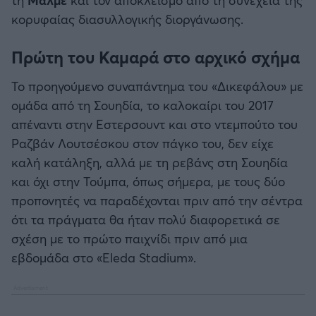
τη
Μάλμε
και τον αποκλεισμό από τη συνέχεια της
EREDIVISIE
κορυφαίας διασυλλογικής διοργάνωσης.
Άρσεναλ
CYPRUS LEAGUE BY STOIXIMAN
Πρώτη του Καμαρά στο αρχικό σχήμα
Γιουβέντους
Το προηγούμενο συναπάντημα του «Δικεφάλου» με
Παγκόσμιο Κύπελλο Συλλόγων 2025
ομάδα από τη Σουηδία, το καλοκαίρι του 2017
Μίλαν
LIGA PORTUGAL BETCLIC
απέναντι στην Εστερσουντ και στο ντεμπούτο του
Ραζβάν Λουτσέσκου στον πάγκο του, δεν είχε
Ίντερ
Α' Εθνική Γυναικών
καλή κατάληξη, αλλά με τη ρεβάνς στη Σουηδία
και όχι στην Τούμπα, όπως σήμερα, με τους δύο
Μπάγερν Μονάχου
SUPER CUP Ελλάδας
προπονητές να παραδέχονται πριν από την σέντρα
ότι τα πράγματα θα ήταν πολύ διαφορετικά σε
Παρί Σεν Ζερμέν
σχέση με το πρώτο παιχνίδι πριν από μια
εβδομάδα στο «Eleda Stadium».