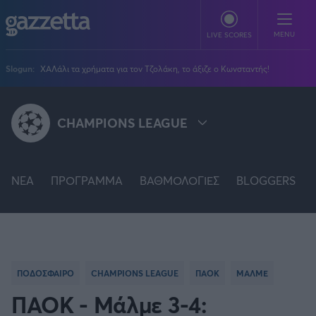
Παράκαμψη προς το κυρίως περιεχόμενο
MENU
LIVE SCORES
Slogun:
ΧΑΛάλι τα χρήματα για τον Τζολάκη, το άξιζε ο Κωνσταντής!
ΠΟΔΟΣΦΑΙΡΟ
CHAMPIONS LEAGUE
Stoiximan Super League
ΜΠΑΣΚΕΤ
Super League 2
Stoiximan GBL
Όλες οι διοργανώσεις
ΒΟΛΕΪ
Champions League
NEA
EuroLeague
ΠΡΟΓΡΑΜΜΑ
ΒΑΘΜΟΛΟΓΙΕΣ
BLOGGERS
Novibet Volley League
ΑΛΛΑ ΣΠΟΡ
STOIXIMAN SUPER LEAGUE
Europa League
Champions League
Volley League Γυναικών
Τένις
PLUS
Conference League
NBA
SUPER LEAGUE 2
Pre League
Χάντμπολ
Πολιτική
Κύπελλο Ελλάδας
Εθνική Μπάσκετ
BLOGGERS
Κύπελλο Ανδρών
Πόλο
Κοινωνία
Premier League
PREMIER LEAGUE
Elite League
Νίκος Αθανασίου
ΠΟΔΟΣΦΑΙΡΟ
CHAMPIONS LEAGUE
ΠΑΟΚ
ΜΑΛΜΕ
GMOTION
Κύπελλο Γυναικών
Διεθνή
Στίβος
La Liga
Δημήτρης Βέργος
Α1 Γυναικών
ΠΑΟΚ - Μάλμε 3-4:
GMotion F1
Champions League
Viral
FA CUP
ΠΡΩΤΟΣΕΛΙΔΑ
Γυμναστική
Serie A
Βασίλης Βλαχόπουλος
Κύπελλο Ελλάδος