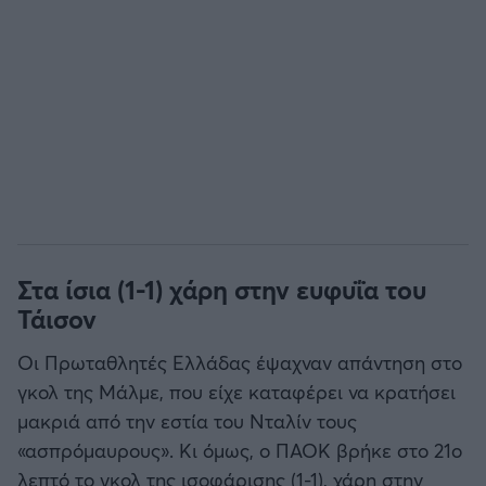
Στα ίσια (1-1) χάρη στην ευφυΐα του
Τάισον
Οι Πρωταθλητές Ελλάδας έψαχναν απάντηση στο
γκολ της Μάλμε, που είχε καταφέρει να κρατήσει
μακριά από την εστία του Νταλίν τους
«ασπρόμαυρους». Κι όμως, ο ΠΑΟΚ βρήκε στο 21ο
λεπτό το γκολ της ισοφάρισης (1-1), χάρη στην