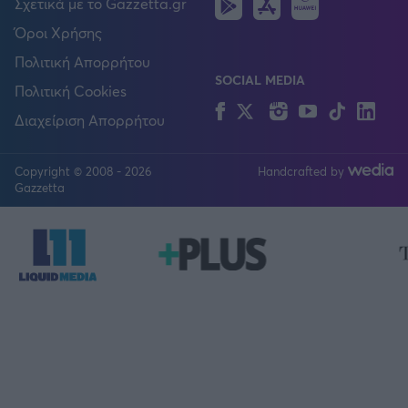
Android
IOS
Huawei
Σχετικά με το Gazzetta.gr
Όροι Χρήσης
Πολιτική Απορρήτου
SOCIAL MEDIA
Πολιτική Cookies
Facebook
Twitter
Instagram
YouTube
TikTok
Lin
Διαχείριση Απορρήτου
Copyright © 2008 - 2026
Handcrafted by
FOLLOW US
Gazzetta