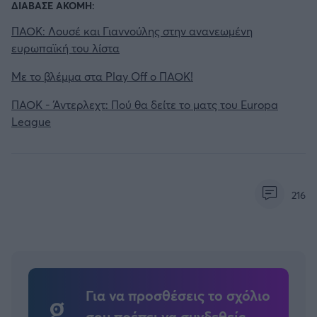
ΔΙΑΒΑΣΕ ΑΚΟΜΗ:
ΠΑΟΚ: Λουσέ και Γιαννούλης στην ανανεωμένη
ευρωπαϊκή του λίστα
Με το βλέμμα στα Play Off ο ΠΑΟΚ!
ΠΑΟΚ - Άντερλεχτ: Πού θα δείτε το ματς του Europa
League
216
Για να προσθέσεις το σχόλιο
σου πρέπει να συνδεθείς