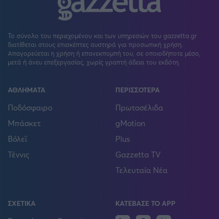
Το σύνολο του περιεχομένου και των υπηρεσιών του gazzetta.gr
διατίθεται στους επισκέπτες αυστηρά για προσωπική χρήση.
Απαγορεύεται η χρήση ή επανεκπομπή του, σε οποιοδήποτε μέσο,
μετά ή άνευ επεξεργασίας, χωρίς γραπτή άδεια του εκδότη.
ΑΘΛΗΜΑΤΑ
ΠΕΡΙΣΣΟΤΕΡΑ
Ποδόσφαιρο
Πρωτοσέλιδα
Μπάσκετ
gMotion
Βόλεϊ
Plus
Τέννις
Gazzetta TV
Τελευταία Νέα
ΣΧΕΤΙΚΑ
ΚΑΤΕΒΑΣΕ ΤΟ APP