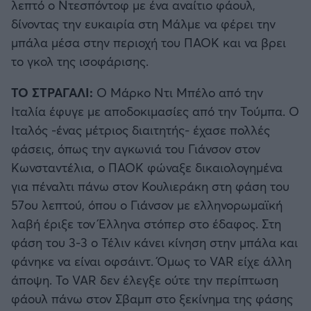
λεπτό ο Ντεσπόντοφ με ένα αναίτιο φάουλ,
δίνοντας την ευκαιρία στη Μάλμε να φέρει την
μπάλα μέσα στην περιοχή του ΠΑΟΚ και να βρει
το γκολ της ισοφάρισης.
ΤΟ ΣΤΡΑΓΑΛΙ:
Ο Μάρκο Ντι Μπέλο από την
Ιταλία έφυγε με αποδοκιμασίες από την Τούμπα. Ο
Ιταλός -ένας μέτριος διαιτητής- έχασε πολλές
φάσεις, όπως την αγκωνιά του Γιάνσον στον
Κωνσταντέλια, ο ΠΑΟΚ φώναξε δικαιολογημένα
για πέναλτι πάνω στον Κουλιεράκη στη φάση του
57ου λεπτού, όπου ο Γιάνσον με ελληνορωμαϊκή
λαβή έριξε τον Έλληνα στόπερ στο έδαφος. Στη
φάση του 3-3 ο Τέλιν κάνει κίνηση στην μπάλα και
φάνηκε να είναι οφσάιντ. Όμως το VAR είχε άλλη
άποψη. Το VAR δεν έλεγξε ούτε την περίπτωση
φάουλ πάνω στον Σβαμπ στο ξεκίνημα της φάσης