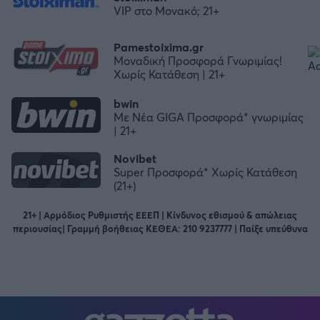
VIP στο Μονακό; 21+
Pamestoixima.gr
Μοναδική Προσφορά Γνωριμίας!
Χωρίς Κατάθεση | 21+
bwin
Με Νέα GIGA Προσφορά* γνωριμίας
| 21+
Novibet
Super Προσφορά* Χωρίς Κατάθεση
(21+)
21+ | Αρμόδιος Ρυθμιστής ΕΕΕΠ | Κίνδυνος εθισμού & απώλειας
περιουσίας| Γραμμή βοήθειας ΚΕΘΕΑ: 210 9237777 | Παίξε υπεύθυνα