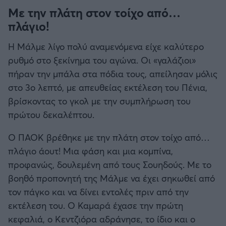
Με την πλάτη στον τοίχο από…
πλάγιο!
Η Μάλμε λίγο πολύ αναμενόμενα είχε καλύτερο
ρυθμό στο ξεκίνημα του αγώνα. Οι «γαλάζιοι»
πήραν την μπάλα στα πόδια τους, απείλησαν μόλις
στο 3ο λεπτό, με απευθείας εκτέλεση του Πένια,
βρίσκοντας το γκολ με την συμπλήρωση του
πρώτου δεκαλέπτου.
Ο ΠΑΟΚ βρέθηκε με την πλάτη στον τοίχο από…
πλάγιο άουτ! Μια φάση και μια κομπίνα,
προφανώς, δουλεμένη από τους Σουηδούς. Με το
βοηθό προπονητή της Μάλμε να έχει σηκωθεί από
τον πάγκο και να δίνει εντολές πριν από την
εκτέλεση του. Ο Καμαρά έχασε την πρώτη
κεφαλιά, ο Κεντζιόρα αδράνησε, το ίδιο και ο