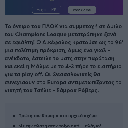
Η μητρότητα στον πάγκο
Δημήτρης Τσορμπατζόγλου
Κύπελλο Γερμανίας
Συνεντεύξεις
Άρης
Δες το LIVE
Post Game
Μεγάλη μου Αγάπη
Κύπελλο Ελλάδος
Μια Ιστορία από την Πόλη
Λεβαδειακός
Το όνειρο του ΠΑΟΚ για συμμετοχή σε όμιλο
του Champions League μετατράπηκε ξανά
CHAMPIONS LEAGUE
ΟΦΗ
σε εφιάλτη! Ο Δικέφαλος κρατούσε ως το 96'
EUROPA LEAGUE
μια πολύτιμη πρόκριση, όμως ένα γκολ -
Βόλος
ανέκδοτο, έστειλε το ματς στην παράταση
UEFA NATIONS LEAGUE
και εκεί η Μάλμε με το 4-3 πήρε το εισιτήριο
Ατρόμητος Αθηνών
για τα play off. Oι Θεσσαλονικείς θα
COPA AMERICA
συνεχίσουν στο Europa αντιμετωπίζοντας το
Κηφισιά
νικητή του Τσέλιε - Σάμροκ Ρόβερς.
Μουντιάλ 2026
Αστέρας Τρίπολης
EURO
Πρώτη του Καμαρά στο αρχικό σχήμα
Παναιτωλικός
Γ' Εθνική
Με την πλάτη στον τοίχο από… πλάγιο!