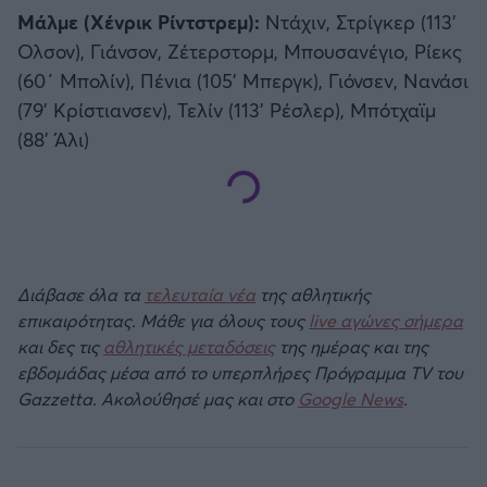
Μάλμε (Χένρικ Ρίντστρεμ):
Ντάχιν, Στρίγκερ (113’
Ολσον), Γιάνσον, Ζέτερστορμ, Μπουσανέγιο, Ρίεκς
(60΄ Μπολίν), Πένια (105’ Μπεργκ), Γιόνσεν, Νανάσι
(79’ Κρίστιανσεν), Τελίν (113’ Ρέσλερ), Μπότχαϊμ
(88’ Άλι)
Διάβασε όλα τα
τελευταία νέα
της αθλητικής
επικαιρότητας. Μάθε για όλους τους
live αγώνες σήμερα
και δες τις
αθλητικές μεταδόσεις
της ημέρας και της
εβδομάδας μέσα από το υπερπλήρες Πρόγραμμα TV του
Gazzetta. Ακολούθησέ μας και στο
Google News
.