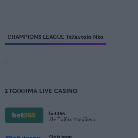
CHAMPIONS LEAGUE Τελευταία Νέα
ΣΤΟΙΧΗΜΑ LIVE CASINO
bet365
21+ Παίξτε Υπεύθυνα
Stoiximan