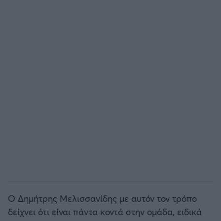
EREDIVISIE
Άρσεναλ
CYPRUS LEAGUE BY STOIXIMAN
Γιουβέντους
Παγκόσμιο Κύπελλο Συλλόγων 2025
Μίλαν
LIGA PORTUGAL BETCLIC
Ίντερ
Α' Εθνική Γυναικών
Μπάγερν Μονάχου
SUPER CUP Ελλάδας
Παρί Σεν Ζερμέν
Ο Δημήτρης Μελισσανίδης με αυτόν τον τρόπο
δείχνει ότι είναι πάντα κοντά στην ομάδα, ειδικά