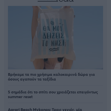
Βρήκαμε τα πιο χρήσιμα καλοκαιρινά δώρα για
όσους αγαπούν τα ταξίδια
5 σημάδια ότι το σπίτι σου χρειάζεται επειγόντως
summer reset
Agrari Beach Mykonos: Τρεις γενιές, μία