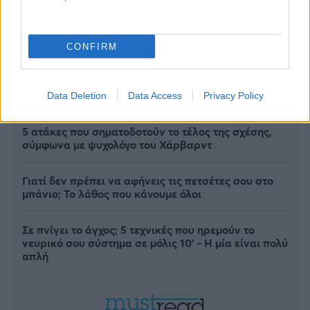
CONFIRM
Data Deletion
Data Access
Privacy Policy
5 ατάκες που σηματοδοτούν το τέλος της σχέσης,
σύμφωνα με ψυχολόγο του Χάρβαρντ
Γιατί δεν πρέπει να αφήνεις τις πετσέτες σου στο
μπάνιο; Το λάθος που κάνουμε όλοι
Σε πνίγει το άγχος; 5 τεχνικές που ηρεμούν το
νευρικό σου σύστημα σε μόλις 10' - Η μία είναι πολύ
απλή