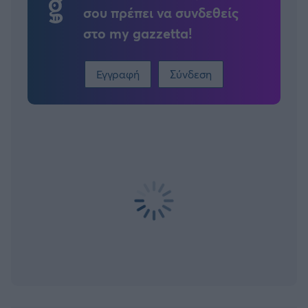
σου πρέπει να συνδεθείς
στο my gazzetta!
Εγγραφή
Σύνδεση