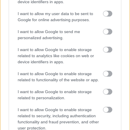
device identifiers in apps.
I want to allow my user data to be sent to
Google for online advertising purposes.
I want to allow Google to send me
Πόσο δίνουν οι στοιχηματικές στον Μητσοτάκη
personalized advertising.
Τα 15 μεγάλα οδικά έργα που αλλάζουν τον χάρτη -
I want to allow Google to enable storage
Πότε ολοκληρώνονται, ποια καθυστερούν
related to analytics like cookies on web or
device identifiers in apps.
Το χρονοδιάγραμμα για την αποκατάσταση της
I want to allow Google to enable storage
Δυτικής Αττικής μετά τη φωτιά
related to functionality of the website or app.
I want to allow Google to enable storage
related to personalization.
I want to allow Google to enable storage
related to security, including authentication
functionality and fraud prevention, and other
user protection.