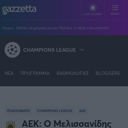
Παράκαμψη προς το κυρίως περιεχόμενο
MENU
LIVE SCORES
Slogun:
ΧΑΛάλι τα χρήματα για τον Τζολάκη, το άξιζε ο Κωνσταντής!
ΠΟΔΟΣΦΑΙΡΟ
CHAMPIONS LEAGUE
Stoiximan Super League
ΜΠΑΣΚΕΤ
Super League 2
Stoiximan GBL
Όλες οι διοργανώσεις
ΒΟΛΕΪ
Champions League
NEA
EuroLeague
ΠΡΟΓΡΑΜΜΑ
ΒΑΘΜΟΛΟΓΙΕΣ
BLOGGERS
Novibet Volley League
ΑΛΛΑ ΣΠΟΡ
STOIXIMAN SUPER LEAGUE
Europa League
Champions League
Volley League Γυναικών
Τένις
PLUS
Conference League
NBA
SUPER LEAGUE 2
Pre League
Χάντμπολ
Πολιτική
Κύπελλο Ελλάδας
Εθνική Μπάσκετ
BLOGGERS
Κύπελλο Ανδρών
Πόλο
Κοινωνία
Premier League
PREMIER LEAGUE
Elite League
Νίκος Αθανασίου
ΠΟΔΟΣΦΑΙΡΟ
CHAMPIONS LEAGUE
ΑΕΚ
GMOTION
Κύπελλο Γυναικών
Διεθνή
Στίβος
La Liga
Δημήτρης Βέργος
Α1 Γυναικών
ΑΕΚ: Ο Μελισσανίδης
GMotion F1
Champions League
Viral
FA CUP
ΠΡΩΤΟΣΕΛΙΔΑ
Γυμναστική
Serie A
Βασίλης Βλαχόπουλος
Κύπελλο Ελλάδος