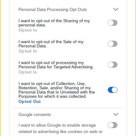
Ο χορηγός στη νέα φανέλα του Σαλάχ έκανε τους
Please note that this website/app uses one or more Google
Personal Data Processing Opt Outs
Έλληνες να απορούν
services and may gather and store information including but
not limited to your visit or usage behaviour. You may click to
I want to opt-out of the Sharing of my
personal data.
grant or deny consent to Google and its third-party tags to
Αποστολία Ζώη: Ποζάρει στην παραλία και
Opted In
use your data for below specified purposes in below Google
εντυπωσιάζει με το καλλίγραμμο σώμα της
consent section.
I want to opt-out of the Sale of my
Personal Data.
Βλαδίμηρος Κυριακίδης: «Δεν πιστεύω στον Θεό -
Opted In
Είναι δημιούργημα του ανθρώπου»
I want to opt-out of processing my
Personal Data for Targeted Advertising.
Opted In
I want to opt-out of Collection, Use,
Retention, Sale, and/or Sharing of my
Personal Data that Is Unrelated with the
Purposes for which it was collected.
Opted Out
Google consents
I want to allow Google to enable storage
related to advertising like cookies on web or