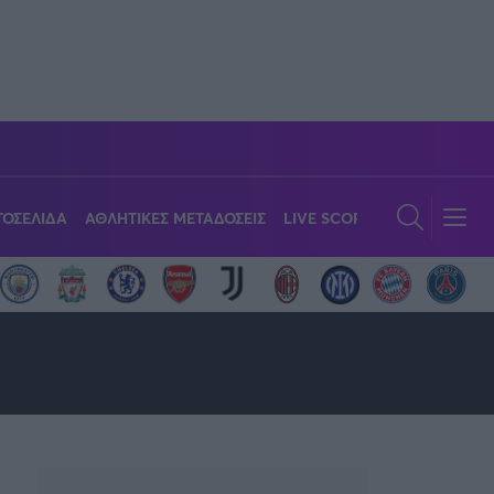
ΟΣΕΛΙΔΑ
ΑΘΛΗΤΙΚΕΣ ΜΕΤΑΔΟΣΕΙΣ
LIVE SCORE
GWOMEN
Α
όπουλος
C
ION BY ALLWYN
ns League
ns League
gue
NBA
Viral
Παναγιώτης Δαλαταριώφ
GMotion MotoGP
OLD SCHOOL
Europa League
Κύπελλο Ανδρών
Στίβος
TA SPECIALS
πετόπουλος
Δημήτρης Κατσιώνης
 League
ικών
p
λεϊ
La Liga
Κύπελλο Ελλάδος
Challenge Cup
Ιστιοπλοΐα
Analysis
alysis
ας
Νίκος Παπαδογιάννης
i
λή
Εθνική Ελλάδος
Eurobasket
Πάλη
ξεις
PREMIER LEAGUE
τουλίδης
Δημήτρης Τομαράς
μου Αγάπη
πονγκ
Κόσμος
Μαχητικά Αθλήματα