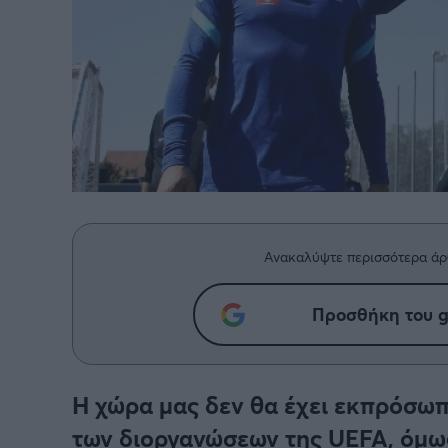
Παγκόσμιο Κύπελλο Συλλόγων
LIGA
2025
Ανακαλύψτε περισσότερα άρ
Προσθήκη του g
Η χώρα μας δεν θα έχει εκπρόσωπ
των διοργανώσεων της UEFA, όμως 