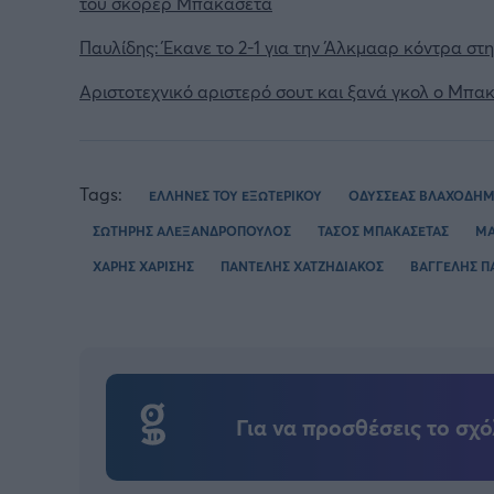
του σκόρερ Μπακασέτα
Παυλίδης: Έκανε το 2-1 για την Άλκμααρ κόντρα στη
Αριστοτεχνικό αριστερό σουτ και ξανά γκολ ο Μπακ
Tags:
ΕΛΛΗΝΕΣ ΤΟΥ ΕΞΩΤΕΡΙΚΟΥ
ΟΔΥΣΣΕΑΣ ΒΛΑΧΟΔΗ
ΣΩΤΗΡΗΣ ΑΛΕΞΑΝΔΡΟΠΟΥΛΟΣ
ΤΑΣΟΣ ΜΠΑΚΑΣΕΤΑΣ
ΜΑ
ΧΑΡΗΣ ΧΑΡΙΣΗΣ
ΠΑΝΤΕΛΗΣ ΧΑΤΖΗΔΙΑΚΟΣ
ΒΑΓΓΕΛΗΣ Π
Για να προσθέσεις το σχό