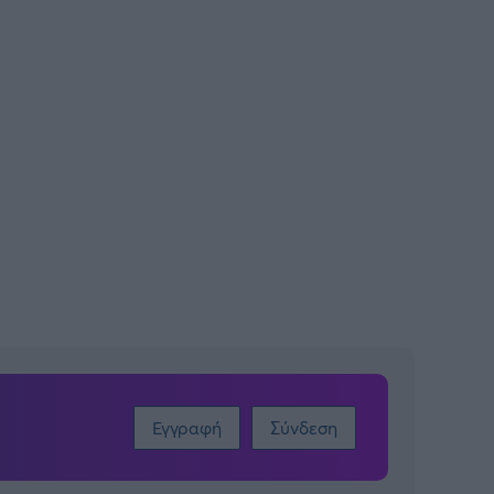
Εγγραφή
Σύνδεση