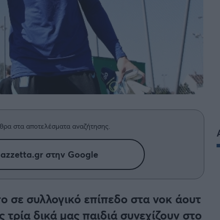
 PORTUGAL BETCLIC
Α' Εθνική Γυναικών
θρα στα αποτελέσματα αναζήτησης.
azzetta.gr στην Google
ο σε συλλογικό επίπεδο στα νοκ άουτ
τρία δικά μας παιδιά συνεχίζουν στο