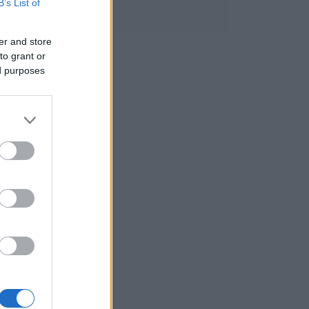
B’s List of
er and store
to grant or
ed purposes