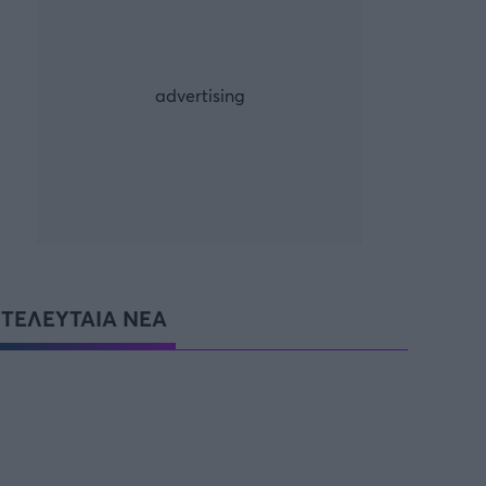
ρία από την Πόλη
ορμπατζόγλου
LA LIGA
SüPER LIG
CHAMPIONS LEAGUE
Μουντιάλ 2026
026
Προκριματικά EURO
ΤΕΛΕΥΤΑΙΑ ΝΕΑ
EFL CUP
CYPRUS LEAGUE BY
STOIXIMAN