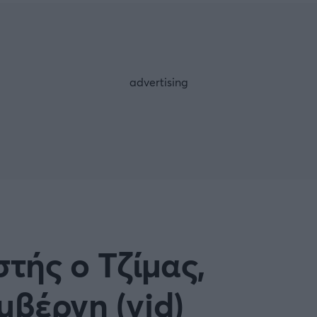
Μια Ιστο
Μιχάλης Τσαμπάς
Δημήτρης Τσ
 A
Κύπελλο Ιταλίας
Άρση Βαρών
ESLIGA
LIGUE 1
λο Γερμανίας
Κύπελλο Ελλάδος
FOLLOW US
 NATIONS LEAGUE
COPA AMERICA
ική
Προκριματικά MUNDIAL 2
ή Φιλικά
Ποδόσφαιρο Γυναικών
τής ο Τζίμας,
EREDIVISIE
μβέργη (vid)