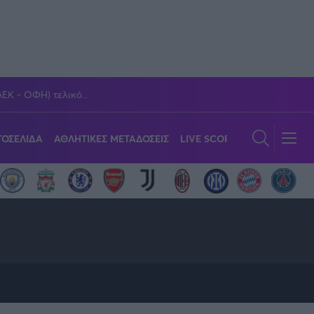
ΑΕΚ - ΟΦΗ) τελικό...
ΟΣΕΛΙΔΑ
ΑΘΛΗΤΙΚΕΣ ΜΕΤΑΔΟΣΕΙΣ
LIVE SCORE
GWOMEN
Α
όπουλος
C
ION BY ALLWYN
ns League
ns League
gue
NBA
Viral
Παναγιώτης Δαλαταριώφ
GMotion MotoGP
OLD SCHOOL
Europa League
Κύπελλο Ανδρών
Στίβος
TA SPECIALS
πετόπουλος
Δημήτρης Κατσιώνης
 League
ικών
p
λεϊ
La Liga
Κύπελλο Ελλάδος
Challenge Cup
Ιστιοπλοΐα
Analysis
alysis
ας
Νίκος Παπαδογιάννης
i
λή
Εθνική Ελλάδος
Eurobasket
Πάλη
ξεις
PREMIER LEAGUE
τουλίδης
Δημήτρης Τομαράς
μου Αγάπη
πονγκ
Κόσμος
Μαχητικά Αθλήματα