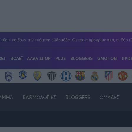
παίοι» παίζουν την επόμενη εβδομάδα. Οι τρεις προκριματικά, οι δύο (
ΚΕΤ
ΒΟΛΕΪ
ΑΛΛΑ ΣΠΟΡ
PLUS
BLOGGERS
GMOTION
ΠΡΩΤ
WETTEN
ague
gue
Κοινωνία
Δημήτρης Βέργος
Οδηγός F1
GAZZ FLOOR BY NOVIBET
Super League 2
EuroLeague
Volley League Γυναικών
Χάντμπολ
Διεθνή
Βασίλης Βλαχ
GMotion WR
POLE POSIT
Champio
Champio
Pre Lea
Πόλο
GAZZETTA ACTS
GAZZET
Gazzetta For Her
Unique
ΑΜΜΑ
ΒΑΘΜΟΛΟΓΙΕΣ
BLOGGERS
ΟΜΑΔΕΣ
ET
Υγεία
Αντώνης Καλκαβούρας
Showbiz
Αντώνης Καρ
Κύπελλο Ελλάδας
Elite League
Champions League
Κολύμβηση
Premier
Α1 Γυνα
CEV Cu
Μπιτς Βό
Θέμα Ισότητας
Wyscout 
Για τον Αλέξανδρο
InStat An
Κώστας Νικολακόπουλος
Γιάννης Πάλλ
Mundobasket
Bundesliga
Ξιφασκία
Ligue 1
Basketak
Σκοποβο
#GiatonAlki
Συνεντεύ
XIMAN SUPER LEAGUE
SUPER LEAGUE 2
Γιάννης Σερέτης
Σταύρος Σουν
Η μητρότητα στον πάγκο
Μεγάλη 
Wyscout Analysis
Τζούντο
Ευρώπη
Πινγκ - 