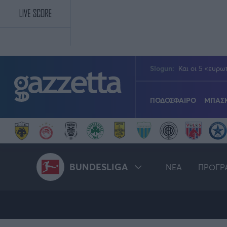
Παράκαμψη προς το κυρίως περιεχόμενο
Slogun:
Και οι 5 «ευρω
ΠΟΔΟΣΦΑΙΡΟ
ΜΠΑΣ
Πολιτική
Νίκος Αθανασίου
GMotion F1
GALACTICOS BY INTER
Stoiximan Super Le
Stoiximan GBL
Novibet Volley Lea
Τένις
PODCASTS
ΣΠΛΙΤ
BUNDESLIGA
NEA
ΠΡΟΓΡ
Τεχνολογία
Ανδρέας Δημάτος
ΜΕΤΑΒΙΒΑΣΗ BY NOVIB
Conference League
Εθνική Μπάσκετ
Κύπελλο Γυναικών
Γυμναστική
Transfer Stories
gMotion
Γιώργος Κούβαρης
Serie A
EuroCup
Κωπηλασία
Όλες οι διοργανώσεις
STOI
Γιώργος Σακελλαρίου
Μουντιάλ 2026
Τάε κβον ντο