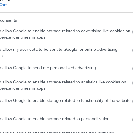
Out
ύο τελικές πάσες, σε μόλις 12 εμφανίσεις του με
consents
o allow Google to enable storage related to advertising like cookies on
evice identifiers in apps.
o allow my user data to be sent to Google for online advertising
s.
to allow Google to send me personalized advertising.
o allow Google to enable storage related to analytics like cookies on
evice identifiers in apps.
o allow Google to enable storage related to functionality of the website
o allow Google to enable storage related to personalization.
o allow Google to enable storage related to security, including