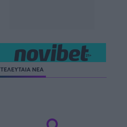
SUPER CUP Ελλάδας
ΤΕΛΕΥΤΑΙΑ ΝΕΑ