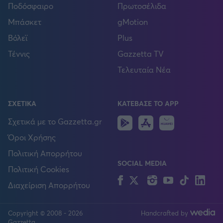
Ποδόσφαιρο
Πρωτοσέλιδα
Μπάσκετ
gMotion
Βόλεϊ
Plus
Τέννις
Gazzetta TV
Τελευταία Νέα
ΣΧΕΤΙΚΑ
ΚΑΤΕΒΑΣΕ ΤΟ APP
Android
IOS
Huawei
Σχετικά με το Gazzetta.gr
Όροι Χρήσης
Πολιτική Απορρήτου
SOCIAL MEDIA
Πολιτική Cookies
Facebook
Twitter
Instagram
YouTube
TikTok
Lin
Διαχείριση Απορρήτου
Copyright © 2008 - 2026
Handcrafted by
FOLLOW US
Gazzetta