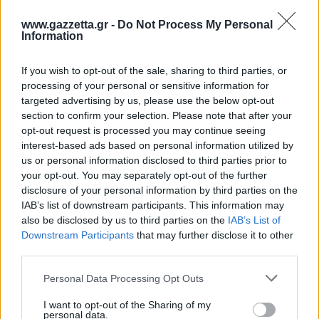
www.gazzetta.gr -
Do Not Process My Personal
Information
If you wish to opt-out of the sale, sharing to third parties, or
processing of your personal or sensitive information for
targeted advertising by us, please use the below opt-out
section to confirm your selection. Please note that after your
6 γραφικά χωριά των Κυκλάδων που αξίζει να
opt-out request is processed you may continue seeing
ανακαλύψετε
interest-based ads based on personal information utilized by
us or personal information disclosed to third parties prior to
your opt-out. You may separately opt-out of the further
7 έξυπνα tips για να φτιάξετε γρήγορα τη βαλίτσα
disclosure of your personal information by third parties on the
των διακοπών
IAB’s list of downstream participants. This information may
also be disclosed by us to third parties on the
IAB’s List of
Η εξωτική παραλία της Πάργας που θα λατρέψετε
Downstream Participants
that may further disclose it to other
third parties.
Please note that this website/app uses one or more Google
Personal Data Processing Opt Outs
services and may gather and store information including but
not limited to your visit or usage behaviour. You may click to
I want to opt-out of the Sharing of my
personal data.