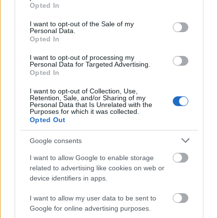
grant or deny consent to Google and its third-party tags to
Opted In
use your data for below specified purposes in below Google
consent section.
I want to opt-out of the Sale of my
Personal Data.
Opted In
I want to opt-out of processing my
Personal Data for Targeted Advertising.
Opted In
I want to opt-out of Collection, Use,
Retention, Sale, and/or Sharing of my
Personal Data that Is Unrelated with the
Purposes for which it was collected.
Opted Out
Ο χορηγός στη νέα φανέλα του Σαλάχ έκανε τους
Έλληνες να απορούν
Google consents
Αποστολία Ζώη: Ποζάρει στην παραλία και
I want to allow Google to enable storage
εντυπωσιάζει με το καλλίγραμμο σώμα της
related to advertising like cookies on web or
device identifiers in apps.
Βρέθηκε το πιο μικρό βενζινάδικο της Ελλάδας: Η
I want to allow my user data to be sent to
φωτογραφία τουρίστα που τα λέει όλα
Google for online advertising purposes.