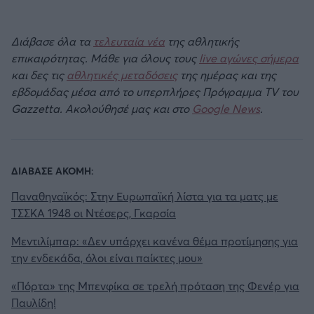
Διάβασε όλα τα
τελευταία νέα
της αθλητικής
επικαιρότητας. Μάθε για όλους τους
live αγώνες σήμερα
και δες τις
αθλητικές μεταδόσεις
της ημέρας και της
εβδομάδας μέσα από το υπερπλήρες Πρόγραμμα TV του
Gazzetta. Ακολούθησέ μας και στο
Google News
.
ΔΙΑΒΑΣΕ ΑΚΟΜΗ:
Παναθηναϊκός: Στην Ευρωπαϊκή λίστα για τα ματς με
ΤΣΣΚΑ 1948 οι Ντέσερς, Γκαρσία
Μεντιλίμπαρ: «Δεν υπάρχει κανένα θέμα προτίμησης για
την ενδεκάδα, όλοι είναι παίκτες μου»
«Πόρτα» της Μπενφίκα σε τρελή πρόταση της Φενέρ για
Παυλίδη!