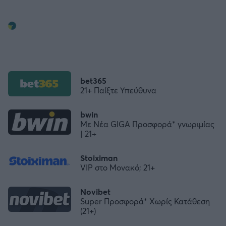
bet365
21+ Παίξτε Υπεύθυνα
bwin
Με Νέα GIGA Προσφορά* γνωριμίας
| 21+
Stoiximan
VIP στο Μονακό; 21+
Novibet
Super Προσφορά* Χωρίς Κατάθεση
(21+)