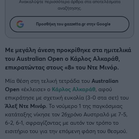
Η μητρότητα στον πάγκο
Ανακαλύψτε περισσότερα άρθρα στα αποτελέσματα
Δημήτρης Τσορμπατζόγλου
Συνεντεύξεις
αναζήτησης.
Άρης
Μεγάλη μου Αγάπη
Μια Ιστορία από την Πόλη
Προσθήκη του gazzetta.gr στην Google
Λεβαδειακός
ΟΦΗ
Με μεγάλη άνεση προκρίθηκε στα ημιτελικά
του Australian Open ο Κάρλος Αλκαράθ,
Βόλος
επικρατώντας στους «8» του Ντε Μινόρ.
Ατρόμητος Αθηνών
Μία θέση στη τελική τετράδα του
Australian
Open
«έκλεισε» ο
Κάρλος Αλκαράθ
, αφού
Κηφισιά
επικράτησε με σχετική ευκολία (3-0 στα σετ) του
Άλεξ Ντε Μινόρ
. Το νούμερο 1 της παγκόσμιας
Αστέρας Τρίπολης
κατάταξης νίκησε τον 26χρόνο Αυστραλό με 7-5,
6-2, 6-1, σφραγίζοντας με αυτόν τον τρόπο το
Παναιτωλικός
εισιτήριο του για την επόμενη φάση του θεσμού.