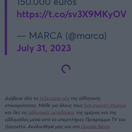
150.000 euros
https://t.co/sv3X9MKyOV
— MARCA (@marca)
July 31, 2023
Διάβασε όλα τα
τελευταία νέα
της αθλητικής
επικαιρότητας. Μάθε για όλους τους
live αγώνες σήμερα
και δες τις
αθλητικές μεταδόσεις
της ημέρας και της
εβδομάδας μέσα από το υπερπλήρες Πρόγραμμα TV του
Gazzetta. Ακολούθησέ μας και στο
Google News
.