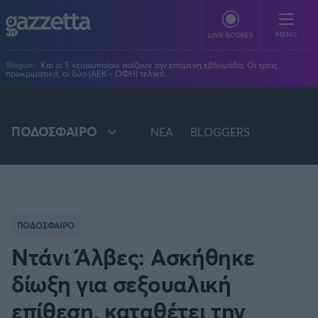
Παράκαμψη προς το κυρίως περιεχόμενο
MENU
LIVE SCORES
Slogun:
Και οι 5 «ευρωπαίοι» παίζουν την επόμενη εβδομάδα. Οι τρεις
προκριματικά, οι δύο (ΑΕΚ - ΟΦΗ) τελικό...
ΠΟΔΟΣΦΑΙΡΟ
Stoiximan Super League
ΠΟΔΟΣΦΑΙΡΟ
NEA
BLOGGERS
ΜΠΑΣΚΕΤ
Super League 2
Stoiximan GBL
Όλες οι διοργανώσεις
ΒΟΛΕΪ
Champions League
EuroLeague
Novibet Volley League
ΑΛΛΑ ΣΠΟΡ
STOIXIMAN SUPER LEAGUE
Europa League
Champions League
Volley League Γυναικών
Τένις
PLUS
Conference League
NBA
ΠΟΔΟΣΦΑΙΡΟ
SUPER LEAGUE 2
Pre League
Χάντμπολ
Πολιτική
Κύπελλο Ελλάδας
Εθνική Μπάσκετ
Ντάνι Άλβες: Ασκήθηκε
BLOGGERS
Κύπελλο Ανδρών
Πόλο
Κοινωνία
Premier League
PREMIER LEAGUE
Elite League
Νίκος Αθανασίου
δίωξη για σεξουαλική
GMOTION
Κύπελλο Γυναικών
Διεθνή
Στίβος
La Liga
Δημήτρης Βέργος
Α1 Γυναικών
GMotion F1
Champions League
επίθεση, καταθέτει την
Viral
FA CUP
ΠΡΩΤΟΣΕΛΙΔΑ
Γυμναστική
Serie A
Βασίλης Βλαχόπουλος
Κύπελλο Ελλάδος