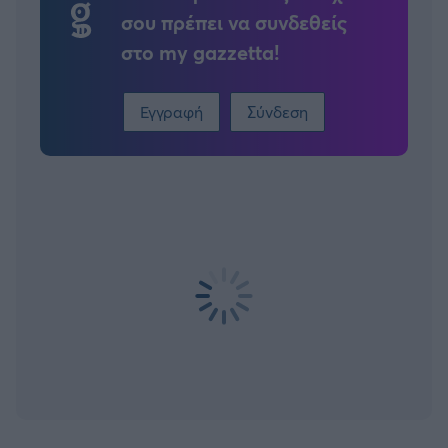
σου πρέπει να συνδεθείς
στο my gazzetta!
Εγγραφή
Σύνδεση