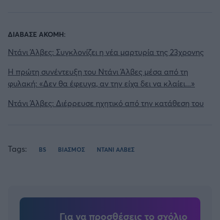
ΔΙΑΒΑΣΕ ΑΚΟΜΗ:
Ντάνι Άλβες: Συγκλονίζει η νέα μαρτυρία της 23χρονης
H πρώτη συνέντευξη του Ντάνι Άλβες μέσα από τη
φυλακή: «Δεν θα έφευγα, αν την είχα δει να κλαίει...»
Ντάνι Άλβες: Διέρρευσε ηχητικό από την κατάθεση του
Tags:
BS
ΒΙΑΣΜΟΣ
ΝΤΑΝΙ ΑΛΒΕΣ
Για να προσθέσεις το σχόλιο