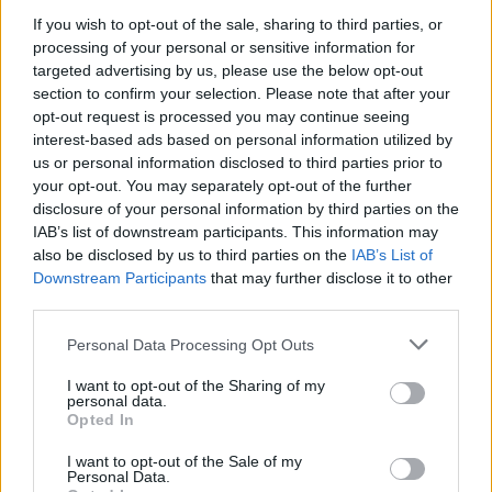
If you wish to opt-out of the sale, sharing to third parties, or
Το καλά κρυμμένο μυστικό της Κρήτης: Το φαράγγι
processing of your personal or sensitive information for
των Αγίων και η μαγευτική παραλία στο Λιβυκό
targeted advertising by us, please use the below opt-out
section to confirm your selection. Please note that after your
6 γραφικά χωριά των Κυκλάδων που αξίζει να
opt-out request is processed you may continue seeing
ανακαλύψετε
interest-based ads based on personal information utilized by
us or personal information disclosed to third parties prior to
your opt-out. You may separately opt-out of the further
disclosure of your personal information by third parties on the
IAB’s list of downstream participants. This information may
also be disclosed by us to third parties on the
IAB’s List of
Downstream Participants
that may further disclose it to other
third parties.
Please note that this website/app uses one or more Google
Personal Data Processing Opt Outs
services and may gather and store information including but
not limited to your visit or usage behaviour. You may click to
I want to opt-out of the Sharing of my
personal data.
grant or deny consent to Google and its third-party tags to
Opted In
use your data for below specified purposes in below Google
consent section.
I want to opt-out of the Sale of my
Personal Data.