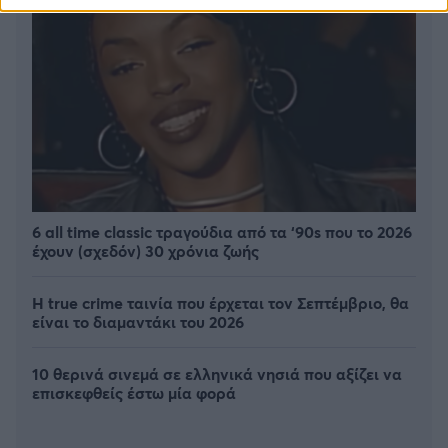
6 all time classic τραγούδια από τα ‘90s που το 2026
έχουν (σχεδόν) 30 χρόνια ζωής
Η true crime ταινία που έρχεται τον Σεπτέμβριο, θα
είναι το διαμαντάκι του 2026
10 θερινά σινεμά σε ελληνικά νησιά που αξίζει να
επισκεφθείς έστω μία φορά