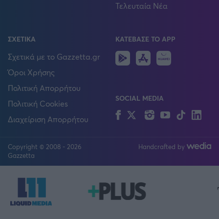
Τελευταία Νέα
ΣΧΕΤΙΚΑ
ΚΑΤΕΒΑΣΕ ΤΟ APP
Android
IOS
Huawei
Σχετικά με το Gazzetta.gr
Όροι Χρήσης
Πολιτική Απορρήτου
SOCIAL MEDIA
Πολιτική Cookies
Facebook
Twitter
Instagram
YouTube
TikTok
Lin
Διαχείριση Απορρήτου
Copyright © 2008 - 2026
Handcrafted by
FOLLOW US
Gazzetta