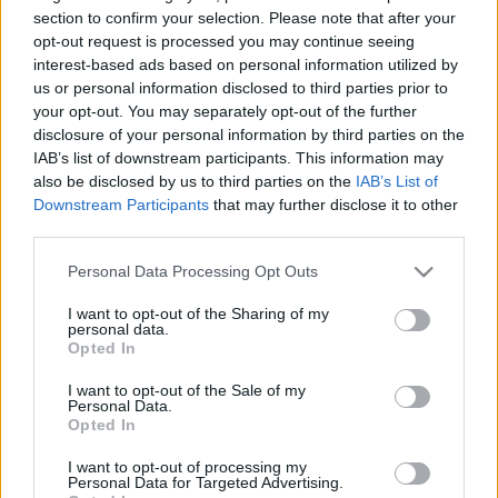
Η μητρότητα στον πάγκο
Αρθρογράφησε από την πρώτη μέρα κυκλοφορίας
Δημήτρης Τσορμπατζόγλου
ΤΕΛΕΥΤΑΙΑ ΝΕΑ
Συνεντεύξεις
section to confirm your selection. Please note that after your
της στην κυριακάτικη εφημερίδα "Real News", ενώ
Άρης
opt-out request is processed you may continue seeing
Μεγάλη μου Αγάπη
είχε καθημερινή παρουσία για μεγάλο διάστημα
interest-based ads based on personal information utilized by
Μια Ιστορία από την Πόλη
στον ραδιοφωνικό σταθμό "Sprint fm", όπως και
us or personal information disclosed to third parties prior to
Λεβαδειακός
στον "Champions 89.2".
your opt-out. You may separately opt-out of the further
disclosure of your personal information by third parties on the
Έχει συνεργαστεί με το μουσικό περιοδικό
ΟΦΗ
IAB’s list of downstream participants. This information may
"Ποπ&Ροκ", με το ειδικό κοινωνικοπολιτικό μηνιαίο
also be disclosed by us to third parties on the
IAB’s List of
ένθετο της "Ελευθεροτυπίας" «Κοντέινερ» κλπ.
Downstream Participants
that may further disclose it to other
Βόλος
Η... χαλαρή συνεργασία του με το "Gazzetta"
third parties.
ξεκίνησε με παρεμβάσεις για θέματα της
Please note that this website/app uses one or more Google
επικαιρότητας, ενώ από τον Σεπτέμβριο του 2011
Ατρόμητος Αθηνών
Personal Data Processing Opt Outs
services and may gather and store information including but
παρουσίασε, μαζί με τον Μιχάλη Στεφάνου, το
not limited to your visit or usage behaviour. You may click to
I want to opt-out of the Sharing of my
καθημερινό μαγκαζίνο του web radio “Gazzetta
personal data.
Κηφισιά
grant or deny consent to Google and its third-party tags to
Opted In
On Air”.
use your data for below specified purposes in below Google
consent section.
I want to opt-out of the Sale of my
Αστέρας Τρίπολης
Personal Data.
Opted In
Παναιτωλικός
I want to opt-out of processing my
Personal Data for Targeted Advertising.