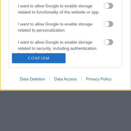
I want to allow Google to enable storage
related to functionality of the website or app.
Άρσεναλ
I want to allow Google to enable storage
related to personalization.
Γιουβέντους
I want to allow Google to enable storage
Μίλαν
related to security, including authentication
functionality and fraud prevention, and other
CONFIRM
user protection.
Ίντερ
Μπάγερν Μονάχου
Data Deletion
Data Access
Privacy Policy
Παρί Σεν Ζερμέν