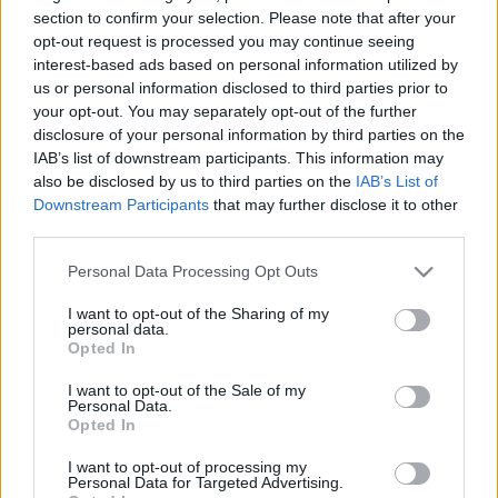
Η μητρότητα στον πάγκο
του με τον Novasport fm από το 2000. Όπως λέει
Δημήτρης Τσορμπατζόγλου
ΤΕΛΕΥΤΑΙΑ ΝΕΑ
Συνεντεύξεις
section to confirm your selection. Please note that after your
χαρακτηριστικά , μέχρι τότε δεν τον ήξερε ούτε η
Άρης
opt-out request is processed you may continue seeing
Μεγάλη μου Αγάπη
μάνα του, από τότε τον έμαθε σταδιακά πολύς
interest-based ads based on personal information utilized by
Μια Ιστορία από την Πόλη
κόσμος. Είναι άρρωστος με την δημοσιογραφία και
us or personal information disclosed to third parties prior to
Λεβαδειακός
δεν μπορεί να σκεφτεί τον εαυτό του χωρίς να
your opt-out. You may separately opt-out of the further
disclosure of your personal information by third parties on the
ψάχνει το ρεπορτάζ.
ΟΦΗ
IAB’s list of downstream participants. This information may
also be disclosed by us to third parties on the
IAB’s List of
Downstream Participants
that may further disclose it to other
Βόλος
third parties.
Please note that this website/app uses one or more Google
Ατρόμητος Αθηνών
Personal Data Processing Opt Outs
services and may gather and store information including but
not limited to your visit or usage behaviour. You may click to
I want to opt-out of the Sharing of my
personal data.
Κηφισιά
grant or deny consent to Google and its third-party tags to
Opted In
use your data for below specified purposes in below Google
consent section.
I want to opt-out of the Sale of my
Αστέρας Τρίπολης
Personal Data.
Opted In
Παναιτωλικός
I want to opt-out of processing my
Personal Data for Targeted Advertising.