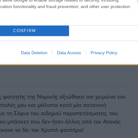
cation functionality and fraud prevention, and other user protection.
CONFIRM
Data Deletion
Data Access
Privacy Policy
 φοιτητής της Νομικής αξιώθηκα τον χειμώνα του
στολές μου και μάλιστα κατά μία σατανική
ια: τη Σόφια του σιδηρού παραπετάσματος, του
ου μπάσκετ που δεν ήταν άλλος από τον Ατανάς
κανε να δει τον Χριστό φαντάρο!