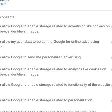
Out
Βούλγαροι μας είχαν γενικώς και ελόγου μας
consents
θάλαμος της αίθουσας του θρόνου, διότι στο
o allow Google to enable storage related to advertising like cookies on
 μάλιστα δυο φορές και εκείνα τα χρυσά μετάλλια
evice identifiers in apps.
8 Σεπτεμβρίου του ’79) στους Βαλκανικούς Αγώνες
o allow my user data to be sent to Google for online advertising
τ άνοιξαν το δρομάκι που μετά από οκτώ χρόνια
s.
to allow Google to send me personalized advertising.
o allow Google to enable storage related to analytics like cookies on
evice identifiers in apps.
o allow Google to enable storage related to functionality of the website
o allow Google to enable storage related to personalization.
o allow Google to enable storage related to security, including