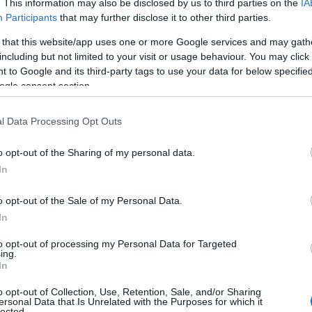
. This information may also be disclosed by us to third parties on the
IA
Participants
that may further disclose it to other third parties.
δα αντιμετωπίζει τη Βουλγαρία νιώθω σαν να
 αλλά σαράντα ένα χρόνια πίσω!
 that this website/app uses one or more Google services and may gath
including but not limited to your visit or usage behaviour. You may click 
 to Google and its third-party tags to use your data for below specifi
ogle consent section.
l Data Processing Opt Outs
o opt-out of the Sharing of my personal data.
In
o opt-out of the Sale of my Personal Data.
In
to opt-out of processing my Personal Data for Targeted
ing.
In
o opt-out of Collection, Use, Retention, Sale, and/or Sharing
ersonal Data that Is Unrelated with the Purposes for which it
δυ που παρακολούθησα τον πρώτο αγώνα ανάμεσα
lected.