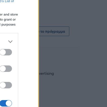
B’s List of
er and store
to grant or
ed purposes
Δείτε όλο το πρόγραμμα