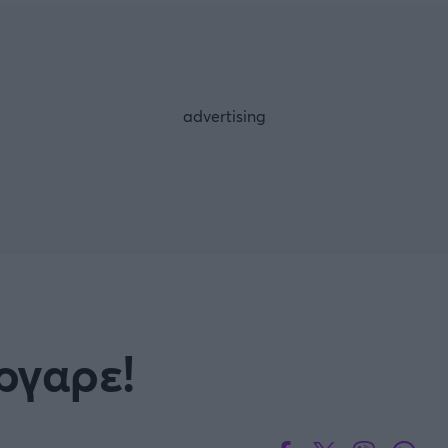
Μια Ιστο
Μιχάλης Τσαμπάς
Δημήτρης Τσ
WNBA
Άρση Βαρών
άσκετ Γυναικών
Α2 Μπάσκετ - ELITE LEAG
ετ: Τουρκία
Κύπελλο Ελλάδας Μπάσκε
FOLLOW US
ετ: Γαλλία
ABA LIGA
ετ: Λιθουανία
Μπάσκετ: Κίνα
Προκριματικά
BASKET 2025
ργαρε!
MUNDOBASKET
ιακοί Αγώνες Μπάσκετ
ΟΠΑΠ BASKET LEAGUE