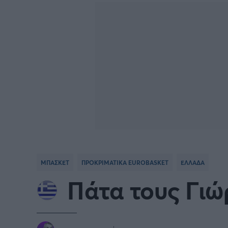
BASKETBALL CHAMPIONS
Γιώργος Τσακίρης
NBA
Πυγμαχία
LEAGUE
VTB LEAGUE
Α1 Μπ
Μπάσκετ: Ισπανία
Μπάσκ
Μπάσκετ: Ιταλία
Μπάσκ
Μπάσκετ: Ισραήλ
Μπάσκ
ΜΠΑΣΚΕΤ
ΠΡΟΚΡΙΜΑΤΙΚΑ EUROBASKET
ΕΛΛΑΔΑ
Προκριματικά EUROBASKET
EURO
Πάτα τους Γιώ
EUROBASKET Γυναικών 2025
Ολυμπ