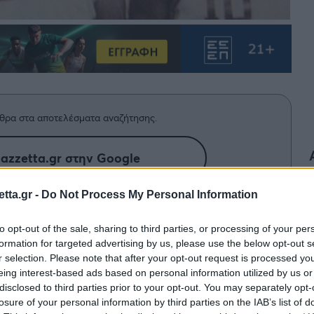
θρα στα αποτελέσματα αναζήτησης.
azzetta.gr στην Google
tta.gr -
Do Not Process My Personal Information
ο παράθυρο με θέα το Eurobasket του
to opt-out of the sale, sharing to third parties, or processing of your per
ει το κουτάκι με τις
formation for targeted advertising by us, please use the below opt-out s
r selection. Please note that after your opt-out request is processed y
ου…
eing interest-based ads based on personal information utilized by us or
disclosed to third parties prior to your opt-out. You may separately opt-
losure of your personal information by third parties on the IAB’s list of