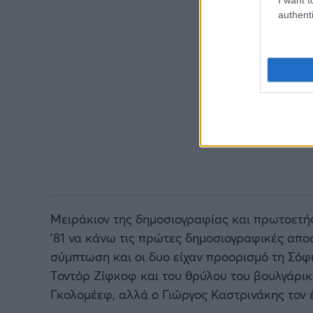
authenti
Μειράκιον της δημοσιογραφίας και πρωτοετής
’81 να κάνω τις πρώτες δημοσιογραφικές απο
σύμπτωση και οι δυο είχαν προορισμό τη Σόφ
Tοντόρ Ζίφκοφ και του θρύλου του βουλγάρικ
Γκολομέεφ, αλλά ο Γιώργος Καστρινάκης τον έ