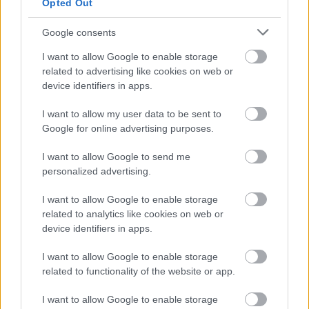
Opted Out
Όσμαν: Εξαιρετική εμφάνιση στη νίκη της Τουρκίας
Google consents
I want to allow Google to enable storage
related to advertising like cookies on web or
Tags:
device identifiers in apps.
EUROBASKET 2025
I want to allow my user data to be sent to
Google for online advertising purposes.
I want to allow Google to send me
personalized advertising.
Για να προσθέσεις το σχόλιο
σου πρέπει να συνδεθείς
I want to allow Google to enable storage
related to analytics like cookies on web or
στο my gazzetta!
device identifiers in apps.
I want to allow Google to enable storage
Εγγραφή
Σύνδεση
related to functionality of the website or app.
I want to allow Google to enable storage