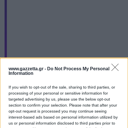
www.gazzetta.gr -
Do Not Process My Personal
Information
If you wish to opt-out of the sale, sharing to third parties, or
processing of your personal or sensitive information for
targeted advertising by us, please use the below opt-out
section to confirm your selection. Please note that after your
opt-out request is processed you may continue seeing
interest-based ads based on personal information utilized by
us or personal information disclosed to third parties prior to