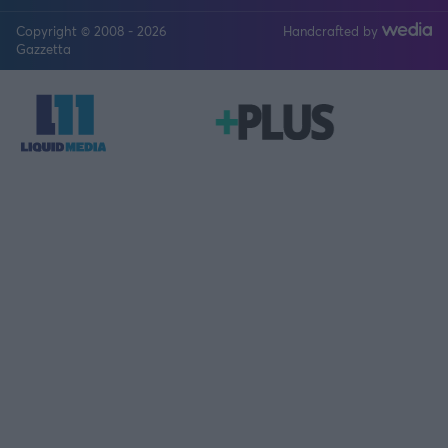
Copyright © 2008 - 2026
Handcrafted by
FOLLOW US
Gazzetta