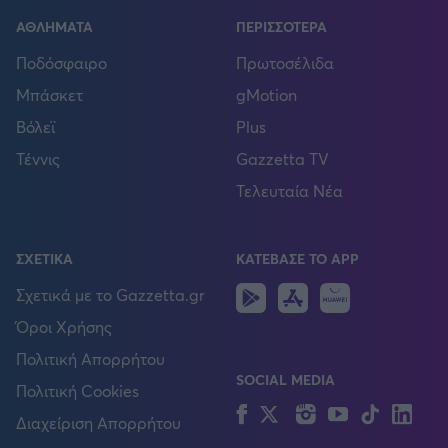
ΑΘΛΗΜΑΤΑ
ΠΕΡΙΣΣΟΤΕΡΑ
Ποδόσφαιρο
Πρωτοσέλιδα
Μπάσκετ
gMotion
Βόλεϊ
Plus
Τέννις
Gazzetta TV
Τελευταία Νέα
ΣΧΕΤΙΚΑ
ΚΑΤΕΒΑΣΕ ΤΟ APP
Android
IOS
Huawei
Σχετικά με το Gazzetta.gr
Όροι Χρήσης
Πολιτική Απορρήτου
SOCIAL MEDIA
Πολιτική Cookies
Facebook
Twitter
Instagram
YouTube
TikTok
Lin
Διαχείριση Απορρήτου