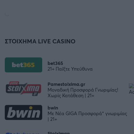
ΣΤΟΙΧΗΜΑ LIVE CASINO
bet365
21+ Παίξτε Υπεύθυνα
Pamestoixima.gr
Μοναδική Προσφορά Γνωριμίας!
Χωρίς Κατάθεση | 21+
bwin
Με Νέα GIGA Προσφορά* γνωριμίας
| 21+
Stoiximan