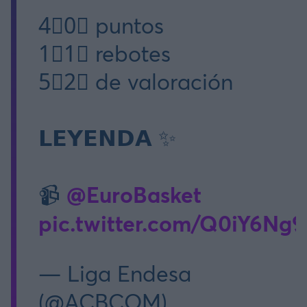
4⃣0⃣ puntos
1⃣1⃣ rebotes
5⃣2⃣ de valoración
𝗟𝗘𝗬𝗘𝗡𝗗𝗔 ✨
@EuroBasket
📹
pic.twitter.com/Q0iY6Ng9
— Liga Endesa
(@ACBCOM)