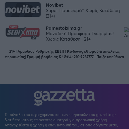
Novibet
Super Προσφορά* Χωρίς Κατάθεση
(21+)
Pamestoixima.gr
Μοναδική Προσφορά Γνωριμίας!
Χωρίς Κατάθεση | 21+
21+ | Αρμόδιος Ρυθμιστής ΕΕΕΠ | Κίνδυνος εθισμού & απώλειας
περιουσίας| Γραμμή βοήθειας ΚΕΘΕΑ: 210 9237777 | Παίξε υπεύθυνα
Το σύνολο του περιεχομένου και των υπηρεσιών του gazzetta.gr
διατίθεται στους επισκέπτες αυστηρά για προσωπική χρήση.
Απαγορεύεται η χρήση ή επανεκπομπή του, σε οποιοδήποτε μέσο,