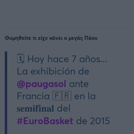
Θυμηθείτε τι είχε κάνει ο μεγάς Πάου
🗓️ Hoy hace 7 años...
La exhibición de
@paugasol
ante
Francia 🇫🇷 en la
𝐬𝐞𝐦𝐢𝐟𝐢𝐧𝐚𝐥 del
#EuroBasket
de 2015