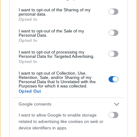
services and may gather and store information including but
not limited to your visit or usage behaviour. You may click to
I want to opt-out of the Sharing of my
personal data.
grant or deny consent to Google and its third-party tags to
Opted In
use your data for below specified purposes in below Google
consent section.
I want to opt-out of the Sale of my
Personal Data.
Opted In
I want to opt-out of processing my
Personal Data for Targeted Advertising.
Opted In
I want to opt-out of Collection, Use,
Retention, Sale, and/or Sharing of my
«Ήμουν κι εγώ στα Κουφονήσια τις ημέρες που
Personal Data that Is Unrelated with the
γέμισε η Ιταλίδα»: Η λεπτομέρεια που κανείς δεν
Purposes for which it was collected.
Opted Out
ανέφερε
Google consents
Ταξιδιώτης πάει διακοπές στην Πάρο για... έναν
μήνα - «Έχω εγώ τον τρόπο»
I want to allow Google to enable storage
related to advertising like cookies on web or
device identifiers in apps.
Αγνώριστος: O Γιάννης Στάνκογλου είχε κάποτε
αυτό το ροκ λουκ