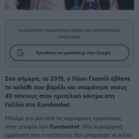
Η μητρότητα στον πάγκο
Δημήτρης Τσορμπατζόγλου
Μπάσκετ: Τουρκία
Συνεντεύξεις
Άρης
Μεγάλη μου Αγάπη
Κύπελλο Ελλάδας Μπάσκετ
Μια Ιστορία από την Πόλη
Λεβαδειακός
Ανακαλύψτε περισσότερα άρθρα στα αποτελέσματα
Μπάσκετ: Γερμανία
αναζήτησης.
ΟΦΗ
Μπάσκετ: Ιταλία
Προσθήκη του gazzetta.gr στην Google
Βόλος
Μπάσκετ: Γαλλία
Ατρόμητος Αθηνών
Σαν σήμερα, το 2015, ο Πάου Γκασόλ έβλεπε
ABA LIGA
το καλάθι σαν βαρέλι και σταμάτησε στους
Κηφισιά
40 πόντους στον ημιτελικό κόντρα στη
NCAA
Γαλλία στο Eurobasket.
Αστέρας Τρίπολης
Μιλάμε για μία από τις κορυφαίες εμφανίσεις
Μπάσκετ: Ισραήλ
στην ιστορία των
Eurobasket
. Μια κυριαρχική
Παναιτωλικός
εμφάνιση που ο αντίπαλος δεν μπορούσε να κάνει
Μπάσκετ: Λιθουανία