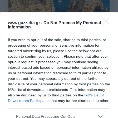
www.gazzetta.gr -
Do Not Process My Personal
Information
If you wish to opt-out of the sale, sharing to third parties, or
Πέρα από τη Λισαβόνα: 10 μαγευτικοί προορισμοί
processing of your personal or sensitive information for
της Πορτογαλίας
targeted advertising by us, please use the below opt-out
section to confirm your selection. Please note that after your
opt-out request is processed you may continue seeing
Το καλά κρυμμένο μυστικό της Κρήτης: Το φαράγγι
interest-based ads based on personal information utilized by
των Αγίων και η μαγευτική παραλία στο Λιβυκό
us or personal information disclosed to third parties prior to
your opt-out. You may separately opt-out of the further
6 γραφικά χωριά των Κυκλάδων που αξίζει να
disclosure of your personal information by third parties on the
ανακαλύψετε
IAB’s list of downstream participants. This information may
also be disclosed by us to third parties on the
IAB’s List of
Downstream Participants
that may further disclose it to other
third parties.
Please note that this website/app uses one or more Google
Personal Data Processing Opt Outs