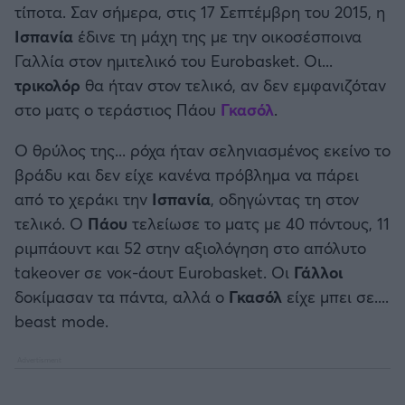
τίποτα. Σαν σήμερα, στις 17 Σεπτέμβρη του 2015, η
Καλαμάτα
Ισπανία
έδινε τη μάχη της με την οικοσέσποινα
Μπάσκετ: Κίνα
Γαλλία στον ημιτελικό του Eurobasket. Οι...
Ηρακλής
τρικολόρ
Προολυμπιακό Τουρνουά
θα ήταν στον τελικό, αν δεν εμφανιζόταν
στο ματς ο τεράστιος Πάου
Γκασόλ
.
Μπαρτσελόνα
Προκριματικά EUROBASKET
Ο θρύλος της... ρόχα ήταν σεληνιασμένος εκείνο το
Ρεάλ Μαδρίτης
βράδυ και δεν είχε κανένα πρόβλημα να πάρει
EUROBASKET 2025
από το χεράκι την
Ισπανία
, οδηγώντας τη στον
Ατλέτικο Μαδρίτης
τελικό. Ο
Πάου
τελείωσε το ματς με 40 πόντους, 11
Προκριματικά MUNDOBASKET
ριμπάουντ και 52 στην αξιολόγηση στο απόλυτο
Μάντσεστερ Γιουνάιτεντ
takeover σε νοκ-άουτ Eurobasket. Οι
Γάλλοι
Παγκόσμιο Κύπελλο
δοκίμασαν τα πάντα, αλλά ο
Γκασόλ
είχε μπει σε....
Μάντσεστερ Σίτι
beast mode.
EUROBASKET Γυναικών 2025
Λίβερπουλ
Ολυμπιακοί Αγώνες Μπάσκετ
Τσέλσι