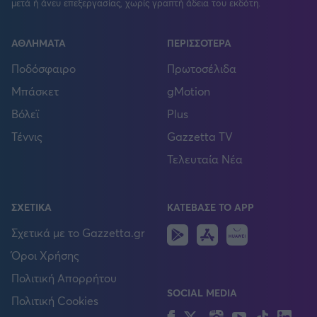
μετά ή άνευ επεξεργασίας, χωρίς γραπτή άδεια του εκδότη.
ΑΘΛΗΜΑΤΑ
ΠΕΡΙΣΣΟΤΕΡΑ
Ποδόσφαιρο
Πρωτοσέλιδα
Μπάσκετ
gMotion
Βόλεϊ
Plus
Τέννις
Gazzetta TV
Τελευταία Νέα
ΣΧΕΤΙΚΑ
ΚΑΤΕΒΑΣΕ ΤΟ APP
Android
IOS
Huawei
Σχετικά με το Gazzetta.gr
Όροι Χρήσης
Πολιτική Απορρήτου
SOCIAL MEDIA
Πολιτική Cookies
Facebook
Twitter
Instagram
YouTube
TikTok
Lin